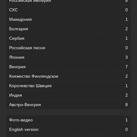
Российская империя
8
СХС
0
Македония
1
Болгария
2
Сербия
1
Российская песня
0
Япония
3
Венгрия
7
Княжество Финляндское
2
Королевство Швеция
1
Индия
2
Австро-Венгрия
8
Фото-видео
1
English version
0