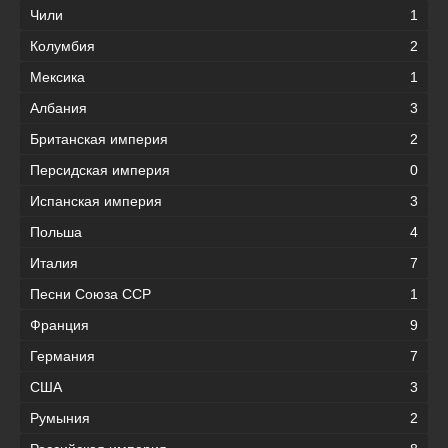
Чили
1
Колумбия
2
Мексика
1
Албания
3
Британская империя
2
Персидская империя
0
Испанская империя
3
Польша
4
Италия
7
Песни Союза ССР
1
Франция
9
Германия
7
США
3
Румыния
2