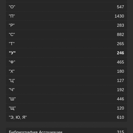
"О"
547
"П"
1430
"Р"
283
"С"
882
"Т"
265
"У"
246
"Ф"
465
"Х"
180
"Ц"
127
"Ч"
192
"Ш"
446
"Щ"
120
"Э, Ю, Я"
610
Библиография Ассоциации
315