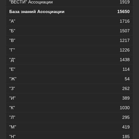
"ВЕСТИ" Ассоциации
1919
База знаний Ассоциации
15650
"А"
1716
"Б"
1507
"В"
1217
"Г"
1226
"Д"
1438
"Е"
114
"Ж"
54
"З"
262
"И"
389
"К"
1030
"Л"
295
"М"
419
"Н"
185