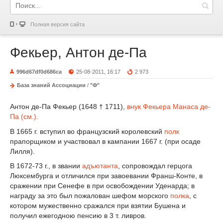
Полная версия сайта
Фекьер, Антон де-Па
996d67df0d686ca
25-08-2011, 16:17
2 973
База знаний Ассоциации
/
"Ф"
Антон де-Па Фекьер (1648 † 1711),
внук Фекьера Манаса де-
Па (см.).
В 1665 г. вступил во французский королевский
полк
прапорщиком и участвовал в кампании 1667 г. (при осаде
Лилля).
В 1672-73 г., в звании
адъютанта
, сопровождал герцога
Люксембурга и отличился при завоевании Франш-Конте, в
сражении при Сенефе в при освобождении Уденарда; в
награду за это был пожалован шефом морского
полка
, с
котором мужественно сражался при взятии Бушена и
получил ежегодною пенсию в 3 т. ливров.