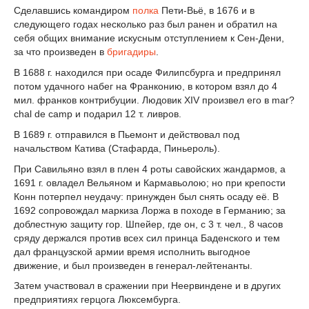
Сделавшись командиром
полка
Пети-Вьё, в 1676 и в
следующего годах несколько раз был ранен и обратил на
себя общих внимание искусным отступлением к Сен-Дени,
за что произведен в
бригадиры
.
В 1688 г. находился при осаде Филипсбурга и предпринял
потом удачного набег на Франконию, в котором взял до 4
мил. франков контрибуции. Людовик XIV произвел его в mar?
chal de camp и подарил 12 т. ливров.
В 1689 г. отправился в Пьемонт и действовал под
начальством Катива (Стафарда, Пиньероль).
При Савильяно взял в плен 4 роты савойских жандармов, а
1691 г. овладел Вельяном и Кармавьолою; но при крепости
Конн потерпел неудачу: принужден был снять осаду её. В
1692 сопровождал маркиза Лоржа в походе в Германию; за
доблестную защиту гор. Шпейер, где он, с 3 т. чел., 8 часов
сряду держался против всех сил принца Баденского и тем
дал французской армии время исполнить выгодное
движение, и был произведен в генерал-лейтенанты.
Затем участвовал в сражении при Неервиндене и в других
предприятиях герцога Люксембурга.