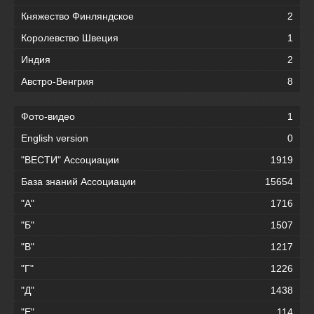
Княжество Финляндское
2
Королевство Швеция
1
Индия
2
Австро-Венгрия
8
Фото-видео
1
English version
0
"ВЕСТИ" Ассоциации
1919
База знаний Ассоциации
15654
"А"
1716
"Б"
1507
"В"
1217
"Г"
1226
"Д"
1438
"Е"
114