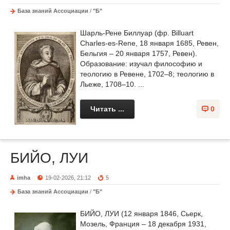
База знаний Ассоциации
/
"Б"
Шарль-Рене Биллуар (фр. Billuart
Charles-es-Rene, 18 января 1685, Ревен,
Бельгия – 20 января 1757, Ревен).
Образование: изучал философию и
теологию в Ревене, 1702–8; теологию в
Льеже, 1708–10. ...
Читать ...
0
БИЙО, ЛУИ
imha
19-02-2026, 21:12
5
База знаний Ассоциации
/
"Б"
БИЙО, ЛУИ (12 января 1846, Сьерк,
Мозель, Франция – 18 декабря 1931,