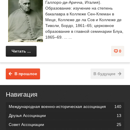
Галлоро-ди-Аричча, Италия).
Образование: изучение на степень
бакалавра в Коллеже Сен-Клеман в
Меце, Коллеже де ла Сов и Коллеже де
Тиволи, Бордо, 1861–65; церковное
образование в главной семинарии Блуа,
1865–69. ... ...
Читать ...
0
В прошлое
В будущее
Навигация
Международная военно-историческая ассоциация
140
Друзья Ассоциации
13
Совет Ассоциации
25