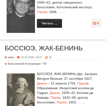
1940–42; доктор священного
богословия, Католический институт,
Париж
, 1946. ... ...
Читать ...
0
БОССЮЭ, ЖАК-БЕНИНЬ
imha
20-02-2026, 20:07
10
База знаний Ассоциации
/
"Б"
БОССЮЭ, ЖАК-БЕНИНЬ (фр. Jacques-
Bénigne Bossuet, 27 сентября 1627,
Дижон
– 12 апреля 1704,
Париж
).
Образование: Иезуитский коллеж де
Годран,
Дижон
, 1635–42; Коллеж де
Наварр,
Париж
, 1642–48; доктор
богословия,
Париж
, 1652. ... ...