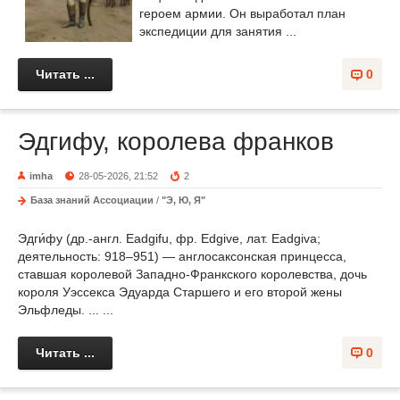
героем армии. Он выработал план
экспедиции для занятия ...
Читать ...
0
Эдгифу, королева франков
imha
28-05-2026, 21:52
2
База знаний Ассоциации
/
"Э, Ю, Я"
Эдги́фу (др.-англ. Eadgifu, фр. Edgive, лат. Eadgiva;
деятельность: 918–951) — англосаксонская принцесса,
ставшая королевой Западно-Франкского королевства, дочь
короля Уэссекса Эдуарда Старшего и его второй жены
Эльфледы. ... ...
Читать ...
0