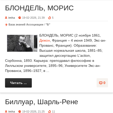
БЛОНДЕЛЬ, МОРИС
imha
19-02-2026, 21:39
5
База знаний Ассоциации
/
"Б"
БЛОНДЕЛЬ, МОРИС (2 ноября 1861,
Дижон
, Франция – 4 июня 1949, Экс-ан-
Прованс, Франция). Образование:
Высшая нормальная школа, 1881–85;
защитил диссертацию L'action,
Сорбонна, 1893. Карьера: преподавал философию в
Лилльском университете, 1895–96; Университете Экс-ан-
Прованса, 1896–1927; в ...
Читать ...
0
Биллуар, Шарль-Рене
imha
19-02-2026, 21:25
11