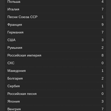
Польша
4
Италия
7
Песни Союза ССР
1
Франция
9
Германия
7
США
3
Румыния
2
Российская империя
8
СХС
0
Македония
1
Болгария
2
Сербия
1
Российская песня
0
Япония
3
Венгрия
7