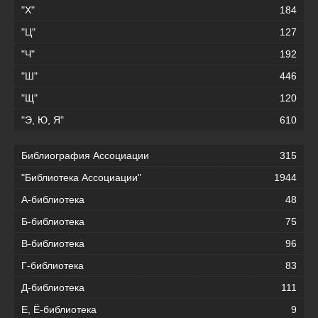
"Х"
184
"Ц"
127
"Ч"
192
"Ш"
446
"Щ"
120
"Э, Ю, Я"
610
Библиография Ассоциации
315
"Библиотека Ассоциации"
1944
А-библиотека
48
Б-библиотека
75
В-библиотека
96
Г-библиотека
83
Д-библиотека
111
Е, Ё-библиотека
9