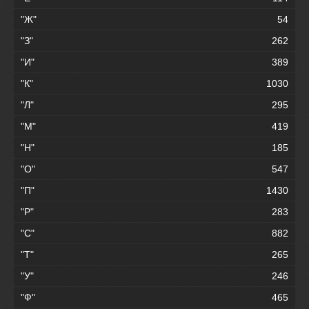
"Ж"
54
"З"
262
"И"
389
"К"
1030
"Л"
295
"М"
419
"Н"
185
"О"
547
"П"
1430
"Р"
283
"С"
882
"Т"
265
"У"
246
"Ф"
465