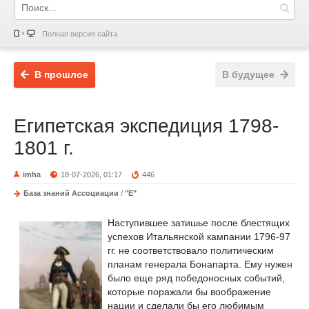
Полная версия сайта
В прошлое
В будущее
Египетская экспедиция 1798-
1801 г.
imha
18-07-2026, 01:17
446
База знаний Ассоциации
/
"Е"
Наступившее затишье после блестящих
успехов Итальянской кампании 1796-97
гг. не соответствовало политическим
планам генерала Бонапарта. Ему нужен
было еще ряд победоносных событий,
которые поражали бы воображение
нации и сделали бы его любимым