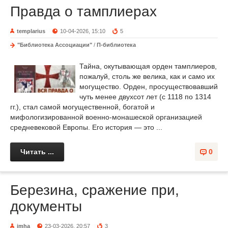
Правда о тамплиерах
templarius
10-04-2026, 15:10
5
"Библиотека Ассоциации"
/
П-библиотека
Тайна, окутывающая орден тамплиеров,
пожалуй, столь же велика, как и само их
могущество. Орден, просуществовавший
чуть менее двухсот лет (с 1118 по 1314
гг.), стал самой могущественной, богатой и
мифологизированной военно-монашеской организацией
средневековой Европы. Его история — это ...
Читать ...
0
Березина, сражение при,
документы
imha
23-03-2026, 20:57
3