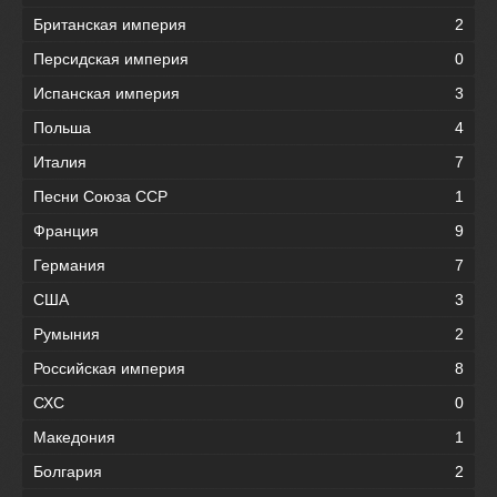
Британская империя
2
Персидская империя
0
Испанская империя
3
Польша
4
Италия
7
Песни Союза ССР
1
Франция
9
Германия
7
США
3
Румыния
2
Российская империя
8
СХС
0
Македония
1
Болгария
2