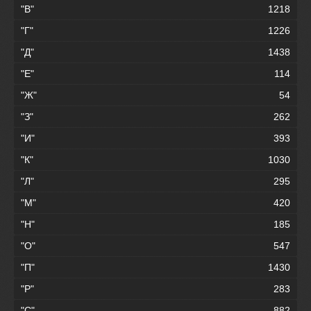
"В"
1218
"Г"
1226
"Д"
1438
"Е"
114
"Ж"
54
"З"
262
"И"
393
"К"
1030
"Л"
295
"М"
420
"Н"
185
"О"
547
"П"
1430
"Р"
283
"С"
882