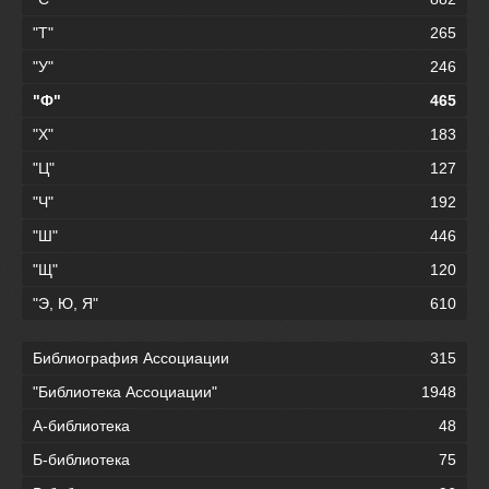
"Т"
265
"У"
246
"Ф"
465
"Х"
183
"Ц"
127
"Ч"
192
"Ш"
446
"Щ"
120
"Э, Ю, Я"
610
Библиография Ассоциации
315
"Библиотека Ассоциации"
1948
А-библиотека
48
Б-библиотека
75