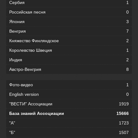
Сербия
1
Российская песня
0
Япония
3
Венгрия
7
Княжество Финляндское
2
Королевство Швеция
1
Индия
2
Австро-Венгрия
8
Фото-видео
1
English version
0
"ВЕСТИ" Ассоциации
1919
База знаний Ассоциации
15666
"А"
1723
"Б"
1507