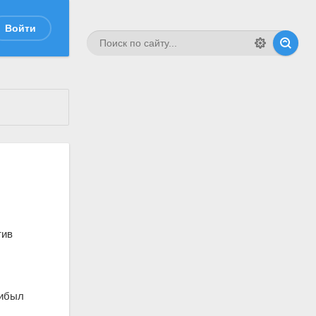
Войти
тив
рибыл