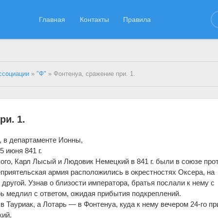
Главная
Контакты
Правила
ссоциации
»
"Ф"
» Фонтенуа, сражение при. 1.
ри. 1.
и, в департаменте Ионны,
 июня 841 г.
ого, Карл Лысый и Людовик Немецкий в 841 г. были в союзе про
еприятельская армия расположились в окрестностях Оксера, на
 другой. Узнав о близости императора, братья послали к нему с
ь медлил с ответом, ожидая прибытия подкреплений.
в Тауриак, а Лотарь — в Фонтенуа, куда к нему вечером 24-го п
кий.