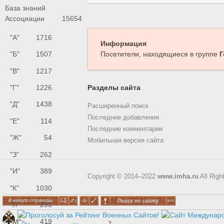
База знаний
Ассоциации
15654
"А"
1716
Информация
"Б"
1507
Посетители, находящиеся в группе
Г
"В"
1217
"Г"
1226
Разделы сайта
"Д"
1438
Расширенный поиск
Последние добавления
"Е"
114
Последние комментарии
"Ж"
54
Мобильная версия сайта
"З"
262
"И"
389
Copyright © 2014–2022
www.imha.ru
All Righ
"К"
1030
"Л"
295
"М"
419