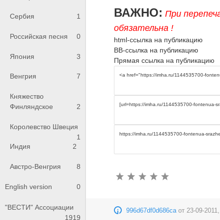
ВАЖНО:
При перепеч
Сербия
1
обязательна !
Российская песня
0
html-ссылка на публикацию
BB-ссылка на публикацию
Япония
3
Прямая ссылка на публикацию
Венгрия
7
Княжество
Финляндское
2
Королевство Швеция
1
Индия
2
Австро-Венгрия
8
English version
0
"ВЕСТИ" Ассоциации
996d67df0d686ca
от
23-09-2011,
1919