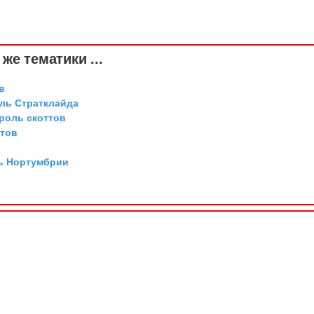
же тематики ...
в
оль Стратклайда
ороль скоттов
ттов
ль Нортумбрии