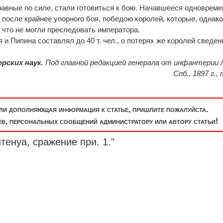
 равные по силе, стали готовиться к бою. Начавшееся одновреме
 после крайнее упорного боя, победою королей, которые, однако
 что не могли преследовать императора.
 и Пипина составлял до 40 т. чел., о потерях же королей сведен
рских наук.
Под главной редакцией генерала от инфантерии 
Спб., 1897 г., т
или дополняющая информация к статье, пришлите пожалуйста.
, персональных сообщений администратору или автору статьи!
тенуа, сражение при. 1."