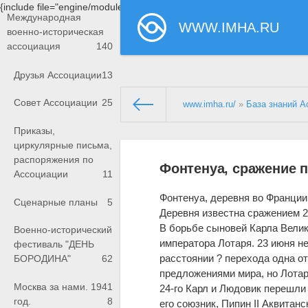
{include file="engine/modules/saperu/head.php"}
Международная
WWW.IMHA.RU
военно-историческая
ассоциация
140
Друзья Ассоциации
13
Совет Ассоциации
25
www.imha.ru/
»
База знаний А
Приказы,
циркулярные письма,
распоряжения по
Фонтенуа, сражение п
Ассоциации
11
Фонтенуа, деревня во Франци
Сценарные планы
5
Деревня известна сражением 25
В борьбе сыновей Карла Велик
Военно-исторический
императора Лотаря. 23 июня н
фестиваль "ДЕНЬ
расстоянии ? перехода одна от
БОРОДИНА"
62
предложениями мира, но Лотар
Москва за нами. 1941
24-го Карл и Людовик перешли 
год.
8
его союзник, Пипин II Аквитанс