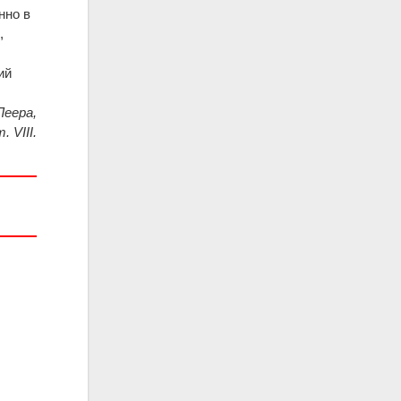
нно в
,
ий
Леера,
. VIII.