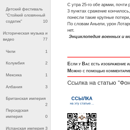
С утра 25-го обе армии, почти
Детский фестиваль
3 пунктах сражение кончилось,
"Стойкий оловянный
понесли такие крупные потери,
содатик"
10
По словам Аньели, урон Лотаря
нет.
Историческая музыка и
Энциклопедия военных и мо
видео
77
Чили
1
Колумбия
2
Если у Вас есть изображение 
Можно с помощью комментариев
Мексика
1
Ссылка на статью "Фон
Албания
3
Британская империя
2
Персидская
империя
0
Испанская империя
3