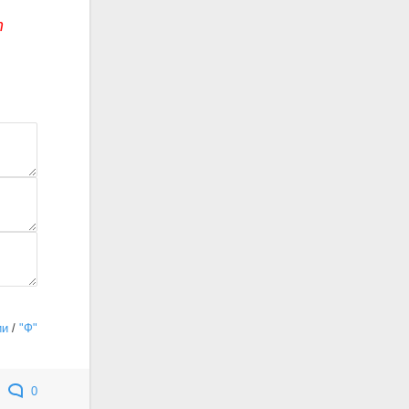
т
ии
/
"Ф"
0