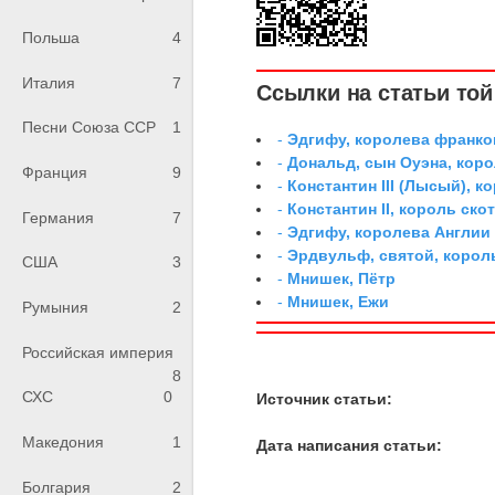
Польша
4
Италия
7
Ссылки на статьи той 
Песни Союза ССР
1
-
Эдгифу, королева франко
-
Дональд, сын Оуэна, кор
Франция
9
-
Константин III (Лысый), к
-
Константин II, король ско
Германия
7
-
Эдгифу, королева Англии
-
Эрдвульф, святой, коро
США
3
-
Мнишек, Пётр
-
Мнишек, Ежи
Румыния
2
Российская империя
8
СХС
0
Источник статьи:
Македония
1
Дата написания статьи:
Болгария
2