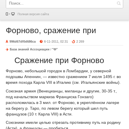
Полная версия сайта
Форново, сражение при
996d67df0d686ca
6-11-2011, 02:31
2 269
База знаний Ассоциации
/
"Ф"
Сражение при Форново
Форново, небольшой городок в Ломбардии, у северной
подошвы Апеннин, — известно сражением 7 июля 1495 г. во
время похода Карла VIII в Италию (см. Итальянские войны).
Союзная армия (Венецианцы, миланцы и другие, 30-35 т.,
под начальством маркиза Франциска Гонзаго)
расположилась в 3 мил. от Форново, в укреплённом лагере
на берегу p. Таро, по левом берегу который шел путь
французов (10 т. Карла VIII) в Асти.
Союзники имели целью отрезать противнику путь на родину
(Асти), а французы — пробиться.