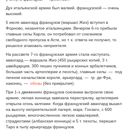
Дух итальянской армии был жалкий, французской — очень
высокий.
5 июля авангард французов (маршал Жиэ) вступил в
Форново, незанятое итальянцами. Вечером 6-го прибыли
главные силы Карла; он потребовал от союзников
свободного пропуска в Асти, но т. к. ответа не получил, то
решился атаковать неприятеля.
На рассвете 7-го французская армия стала наступать:
авангард — маршала Жиэ (450 рыцарских копий, 3 т.
швейцарцев, 300 пеших лучников и конных арбалетчиков,
большая часть артиллерии и пехоты), главные силы — под
личном начальством короля, арьергард — гр. де-Фуа,
наконец —
обозы
(без прикрытия).
При 1-х движениях французов союзники вытроили свою
армию; легкая конница завязала перестрелку, артиллерия
открыла огонь залпами. Когда французский авангард вышел
на высоту неприятельской лагеря, марк. Гонзаго, с 600
рыцарями, многочисленною легкою кавалерией,
страдиотами (албанская конница) и 5 т. пехоты, перешел
Таро в тылу арьергарда французов.