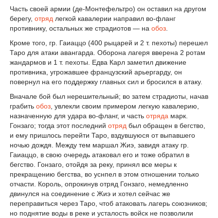
Часть своей армии (де-Монтефельтро) он оставил на другом
берегу,
отряд
легкой кавалерии направил во-фланг
противнику, остальных же страдиотов — на
обоз
.
Кроме того, гр. Гаиаццо (400 рыцарей и 2 т. пехоты) перешел
Таро для атаки авангарда. Оборона лагеря вверена 2 ротам
жандармов и 1 т. пехоты. Едва Карл заметил движение
противника, угрожавшее французский арьергарду, он
повернул на его поддержку главных сил и бросился в атаку.
Вначале бой был нерешительный; во затем страдиоты, начав
грабить
обоз
, увлекли своим примером легкую кавалерию,
назначенную для удара во-фланг, и часть
отряда
марк.
Гонзаго; тогда этот последний
отряд
был обращен в бегство,
и ему пришлось перейти Таро, вздувшуюся от выпавшего
ночью дождя. Между тем маршал Жиэ, завидя атаку гр.
Гаиаццо, в свою очередь атаковал его и тоже обратил в
бегство. Гонзаго, отойдя за реку, принял все меры к
прекращению бегства, во уснпел в этом отношении только
отчасти. Король, опрокинув отряд Гонзаго, немедленно
двинулся на соединение с Жиэ и хотел сейчас же
переправиться через Таро, чтоб атаковать лагерь союзников;
но поднятие воды в реке и усталость войск не позволили