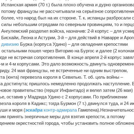
Испанская армия (70 т.) была плохо обучена и дурно организова
потому французы не рассчитывали на серьёзное сопротивлени
более, что народ был на их стороне. Т. к. испанцы разбросали 
силы небольшим отрядами по северным провинциям, то и герц
Ангулемский разделил войска, назначив: 2-й корпус – для усми
Бискайи, Леона и Астурии, 3-й – для действий в Наварре и Арог
дивизию
Бурка (корпуса Удино) – для овладения крепостями
с остальными пошел через Виторию на Бургос и далее (2 колона
где не встречая сопротивления. В конце апреля 2-й корпус завя
1-м и 4-м корпусами. Это дало возможность двинуть одновременн
дриду. 24 мая французы, не встреченные ни одним выстрелом,
нта (юнта) перевезла короля в Севилью. Т. об. цель войны –
а достигнута; пришлось немедленно продолжать наступление. 
вое правительство (герцог Инфантадо) и велел затем (26 мая)
е, оставив у Мадрида Удино с 2 корпусами. По приближении
езла короля в Кадикс; тогда Бурмон (7 т.) двинулся туда, и 24 и
уши и моря (
эскадра
контр-адмирала
Гамелена).Незначительнос
им принять энергичные меры для взятия крепости, а потому
адением окрестностей города, чтобы установить полное обложен