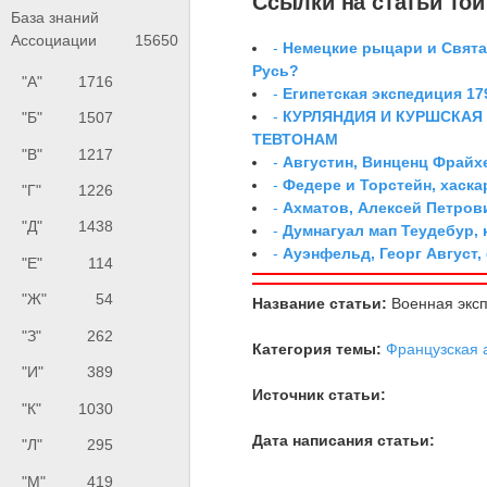
Ссылки на статьи той 
База знаний
Ассоциации
15650
-
Немецкие рыцари и Свята
Русь?
"А"
1716
-
Египетская экспедиция 179
-
КУРЛЯНДИЯ И КУРШСКАЯ
"Б"
1507
ТЕВТОНАМ
"В"
1217
-
Августин, Винценц Фрайх
-
Федере и Торстейн, хаск
"Г"
1226
-
Ахматов, Алексей Петров
"Д"
1438
-
Думнагуал мап Теудебур,
-
Ауэнфельд, Георг Август,
"Е"
114
"Ж"
54
Название статьи:
Военная эксп
"З"
262
Категория темы:
Французская 
"И"
389
Источник статьи:
"К"
1030
Дата написания статьи:
"Л"
295
"М"
419