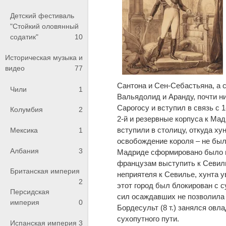
Детский фестиваль
"Стойкий оловянный
содатик"
10
Историческая музыка и
видео
77
Сантона и Сен-Себастьяна, а 
Чили
1
Вальядолид и Аранду, почти ни
Сарогосу и вступил в связь с 
Колумбия
2
2-й и резервные корпуса к Ма
вступили в столицу, откуда ху
Мексика
1
освобождение короля – не был
Албания
3
Мадриде сформировано было но
французам выступить к Севиль
Британская империя
неприятеля к Севилье, хунта ув
2
этот город был блокирован с с
Персидская
сил осаждавших не позволила 
империя
0
Бордесульт (8 т.) занялся овл
сухопутного пути.
Испанская империя
3