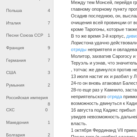
Между тем Монсей, перейдя гра
главному опорному пункту про
Польша
4
Осадив последнюю, он, высла
очищения всей провинции от во
Италия
7
кроме Тарогоны, которые такж
Песни Союза ССР
1
В то же время 3-й корпус,
диви
Лористона удачно действовали
Франция
9
отряды
неприятеля и овладева
Молитор, захватив Сарогосу и 
Германия
7
Теруэль и узнав, что значите
, тотчас же двинулся против н
США
3
13 июля настиг их и разбил у Л
24-го он вновь атаковал Балес
Румыния
2
28-го еще раз у Камнило, заст
неприятельского
отряда
примкн
Российская империя
возможность двинуться к Кади
8
16 августа под Кадикс прибыл 
СХС
0
увидев невозможность дальне
Македония
1
власть.
1 октября Фердинанд VII приех
Болгария
2
После того (в ноябре) сдались