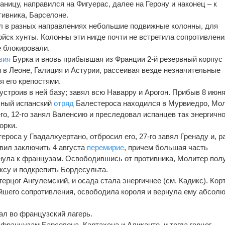
ницу, направился на Фигуерас, далее на Герону и наконец – к
тивника, Барселоне.
л в разных направлениях небольшие подвижные колонны, для
йск хунты. Колонны эти нигде почти не встретила сопротивлени
е блокировали.
зия
Бурка и вновь прибывшая из Франции 2-й резервный корпус
 в Леоне, Галиция и Астурии, рассеивая везде незначительные
я его крепостями.
устроив в ней базу; завял всю Наварру и Арогон. Прибыв 8 июня
льный испанский
отряд
Балестероса находился в Мурвиедро, Мо
его, 12-го занял Валенсию и преследовал испанцев так энергично
орки.
тероса у Гвадалхуертано, отбросил его, 27-го завял Гренаду и, р
авил заключить 4 августа
перемирие
, причем большая часть
ула к французам. Освободившись от противника, Молитер пол
ксу и подкрепить Бордесульта.
герцог Ангулемский, и осада стала энергичнее (см. Кадикс). Кор
йшего сопротивления, освободила короля и вернула ему абсол
ал во французский лагерь.
 французам Барселона, Картахена и Аликанте, и тогда герцог