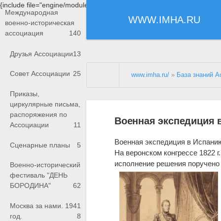
{include file="engine/modules/saperu/head.php"}
Международная
WWW.IMHA.RU
военно-историческая
ассоциация
140
Друзья Ассоциации
13
Совет Ассоциации
25
www.imha.ru/
»
База знаний А
Приказы,
циркулярные письма,
распоряжения по
Военная экспедиция в
Ассоциации
11
Военная экспедиция в Испанию,
Сценарные планы
5
На веронском конгрессе 1822 
исполнение решения поручено
Военно-исторический
фестиваль "ДЕНЬ
БОРОДИНА"
62
Москва за нами. 1941
год.
8