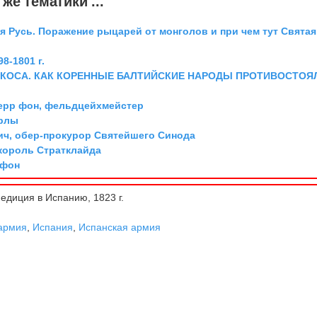
же тематики ...
я Русь. Поражение рыцарей от монголов и при чем тут Святая
8-1801 г.
 КОСА. КАК КОРЕННЫЕ БАЛТИЙСКИЕ НАРОДЫ ПРОТИВОСТОЯ
ерр фон, фельдцейхмейстер
арлы
ич, обер-прокурор Святейшего Синода
 король Стратклайда
 фон
едиция в Испанию, 1823 г.
армия
,
Испания
,
Испанская армия