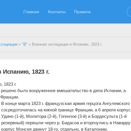
Главная
Контакты
Правила
ссоциации
»
"В"
» Военная экспедиция в Испанию, 1823 г.
 Испанию, 1823 г.
 1823 г.
г. решено было вооруженное вмешательство в дела Испании, а
 Франции.
В конце марта 1823 г. французская армия герцога Ангулемского (
сосредоточилась на южной границе Франции, а 6 апреля корпус
Удино (1-й), Молитора (2-й), Гогенлое (3-й) и Бордесульта (1-й
резервный) перешли через р. Бидасоа и вторгнулись в Наварру;
корпус Монсея двинут 18-го, отдельно, в Каталонию.