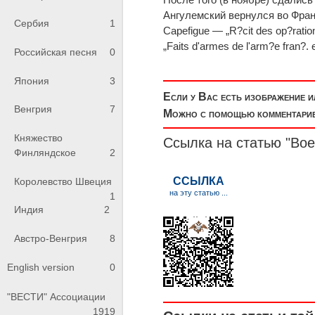
Ангулемский вернулся во Франц
Сербия
1
Capefigue — „R?cit des op?ratio
„Faits d'armes de l'arm?e fran
Российская песня
0
Япония
3
Если у Вас есть изображение 
Венгрия
7
Можно с помощью комментариев
Княжество
Ссылка на статью "Вое
Финляндское
2
Королевство Швеция
1
Индия
2
Австро-Венгрия
8
English version
0
"ВЕСТИ" Ассоциации
1919