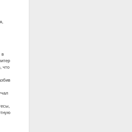
я,
 в
литер
, что
азбив
учал
тесы,
ютную