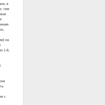
на, а
е, тем
свои
ог
рения
он,
ми) на
л
о 1-й,
В
юня
ть
ие с