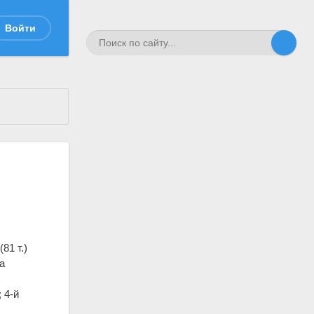
Войти
81 т.)
а
 4-й