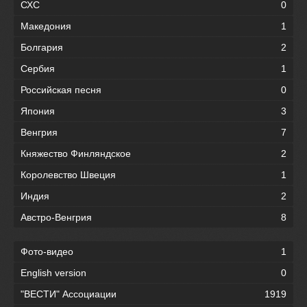
СХС
0
Македония
1
Болгария
2
Сербия
1
Российская песня
0
Япония
3
Венгрия
7
Княжество Финляндское
2
Королевство Швеция
1
Индия
2
Австро-Венгрия
8
Фото-видео
1
English version
0
"ВЕСТИ" Ассоциации
1919