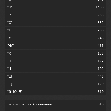
"П"
1430
"Р"
283
"С"
882
"Т"
265
"У"
246
"Ф"
465
"Х"
183
"Ц"
127
"Ч"
192
"Ш"
446
"Щ"
120
"Э, Ю, Я"
610
Библиография Ассоциации
315