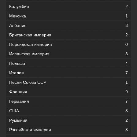
Колумбия
2
Мексика
1
Албания
3
Британская империя
2
Персидская империя
0
Испанская империя
3
Польша
4
Италия
7
Песни Союза ССР
1
Франция
9
Германия
7
США
3
Румыния
2
Российская империя
8