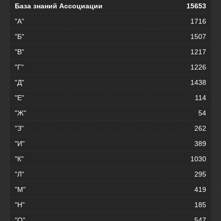
База знаний Ассоциации
15653
"А"
1716
"Б"
1507
"В"
1217
"Г"
1226
"Д"
1438
"Е"
114
"Ж"
54
"З"
262
"И"
389
"К"
1030
"Л"
295
"М"
419
"Н"
185
"О"
547