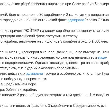
арварийских (берберийских) пиратов и при Сале разбил 5 алжир
глией, был отправлен, с 30 кораблями и 2 галиотами, к неприяте
ил гораздо сильнейший английский флот
адмирала
Жоржа Эскью
ажения, причем РЮЙТЕР на своем корабле по временам отстрели
 принудил английский флот отступить к северу.
го корабля, англичане же лишились 3 корабля и около 1.500 чел.
целый месяц, крейсируя в канале (Ла-Манш), а по выходе из Пл
ота снова имел с ним сражение, но уже под начальством
вице-
 с подкреплениями. Однако голландцы, несмотря на свою храб
тступить, т. к. суда их оказались перебитыми.
енных действиях
адмирала
Тромпа и особенно отличился при Гуд
ую победу над неприятелем.
ю в Средиземном море.
 разбойничьи корабли.
ив шведов: 2 раза победил последних и тем доставил 1-м влады
дмиралы и вновь отправлен с 9 кораблями в Средиземное м. для