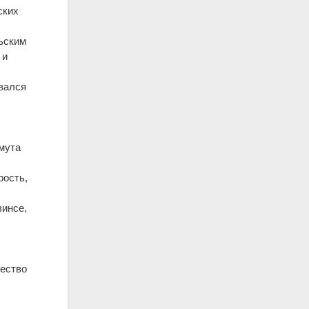
ских
льским
 и
вался
имута
рость,
винсе,
чество