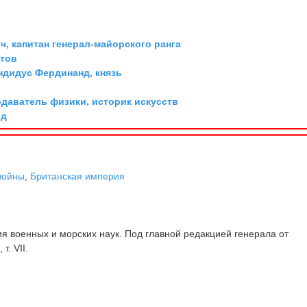
, капитан генерал-майорского ранга
ттов
дидус Фердинанд, князь
одаватель физики, историк искусств
рд
войны
,
Британская империя
 военных и морских наук. Под главной редакцией генерала от
т. VII.