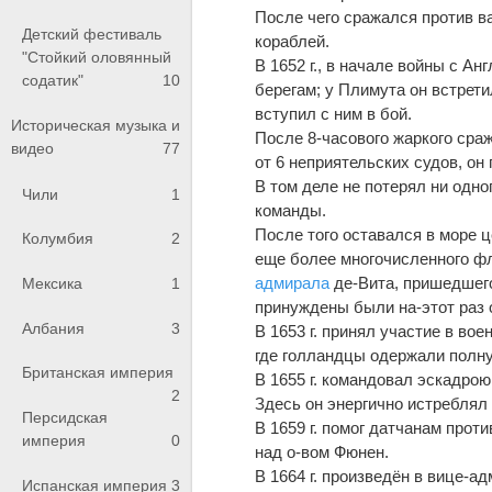
После чего сражался против в
Детский фестиваль
кораблей.
"Стойкий оловянный
В 1652 г., в начале войны с Ан
содатик"
10
берегам; у Плимута он встрет
вступил с ним в бой.
Историческая музыка и
После 8-часового жаркого ср
видео
77
от 6 неприятельских судов, он
В том деле не потерял ни одно
Чили
1
команды.
После того оставался в море 
Колумбия
2
еще более многочисленного фл
адмирала
де-Вита, пришедшего
Мексика
1
принуждены были на-этот раз о
Албания
3
В 1653 г. принял участие в во
где голландцы одержали полн
Британская империя
В 1655 г. командовал эскадро
2
Здесь он энергично истреблял
Персидская
В 1659 г. помог датчанам прот
империя
0
над о-вом Фюнен.
В 1664 г. произведён в вице-а
Испанская империя
3