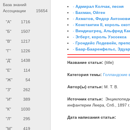
База знаний
-
Адмирал Колчак, песня
Ассоциации
15654
-
Бахман, Ойген
-
Ахматов, Федор Антонович
"А"
1716
-
Константин II, король ско
-
Виндишгрец, Альфред Кан
"Б"
1507
-
Эгберт, король Уэссекса
"В"
1217
-
Грондейс Лодевейк, преп
-
Баар-Бааренфельс, Эдуа
"Г"
1226
"Д"
1438
Название статьи:
{title}
"Е"
114
Категория темы:
Голландские 
"Ж"
54
Автор(ы) статьи:
М. Т. В.
"З"
262
Источник статьи:
Энциклопедия
"И"
389
инфантерии Леера, Спб., 1897 г., 
"К"
1030
Дата написания статьи:
"Л"
295
"М"
419