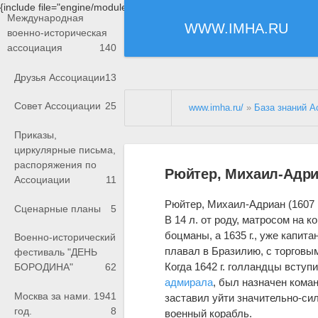
{include file="engine/modules/saperu/head.php"}
Международная
WWW.IMHA.RU
военно-историческая
ассоциация
140
Друзья Ассоциации
13
Совет Ассоциации
25
www.imha.ru/
»
База знаний А
Приказы,
циркулярные письма,
распоряжения по
Рюйтер, Михаил-Адр
Ассоциации
11
Рюйтер, Михаил-Адриан (1607 
Сценарные планы
5
В 14 л. от роду, матросом на 
боцманы, а 1635 г., уже капита
Военно-исторический
плавал в Бразилию, с торговы
фестиваль "ДЕНЬ
Когда 1642 г. голландцы всту
БОРОДИНА"
62
адмирала
, был назначен кома
Москва за нами. 1941
заставил уйти значительно-силь
год.
8
военный корабль.