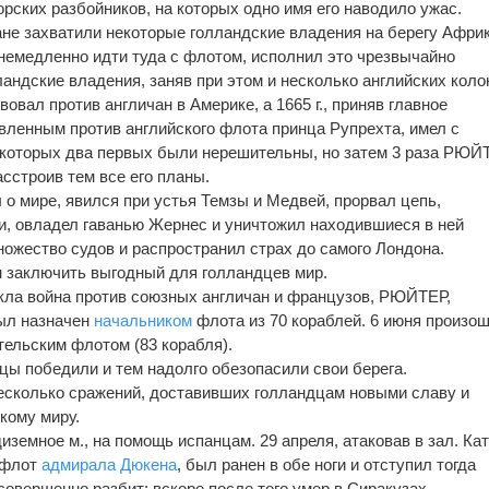
рских разбойников, на которых одно имя его наводило ужас.
ане захватили некоторые голландские владения на берегу Африк
немедленно идти туда с флотом, исполнил это чрезвычайно
андские владения, заняв при этом и несколько английских коло
овал против англичан в Америке, а 1665 г., приняв главное
вленным против английского флота принца Рупрехта, имел с
з которых два первых были нерешительны, но затем 3 раза РЮЙ
асстроив тем все его планы.
ры о мире, явился при устья Темзы и Медвей, прорвал цепь,
и, овладел гаванью Жернес и уничтожил находившиеся в ней
ножество судов и распространил страх до самого Лондона.
н заключить выгодный для голландцев мир.
зникла война против союзных англичан и французов, РЮЙТЕР,
ыл назначен
начальником
флота из 70 кораблей. 6 июня произо
тельским флотом (83 корабля).
цы победили и тем надолго обезопасили свои берега.
 несколько сражений, доставивших голландцам новыми славу и
кому миру.
диземное м., на помощь испанцам. 29 апреля, атаковав в зал. Ка
 флот
адмирала
Дюкена
, был ранен в обе ноги и отступил тогда
 совершенно разбит; вскоре после того умер в Сиракузах.