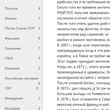
крейсерства и истребования мо
Около того же времени англич
Польша
4
РЮЙТЕР, получив приказание 
поспешно и отнял обратно голл
Италия
7
После того очень удачно действ
Песни Союза ССР
1
начальство над флотом, отпра
неприятелем ряд сражений, и
Франция
9
разбил в канале противника, р
В 1667 г., когда шли перегово
Германия
7
преграждавшую вход в эти рек
корабли, а в Темзе истребил м
США
3
Этот подвиг принудил англича
Когда же, в 1671 г., опять во
Румыния
2
произведенный в адмиралы, б
неожиданная встреча с неприя
Российская империя
После упорной битвы, голланд
8
В 1673 г. дал герцогу д'Эстре
СХС
0
большие выгоды по Нимвегенс
Македония
1
В 1676 г. был отправлен в Сре
многочисленный французский
Болгария
2
только, когда его корабль был