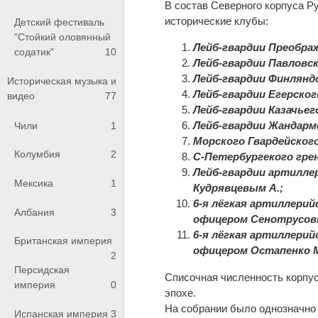
В состав Северного корпуса Р
исторические клубы:
Детский фестиваль
"Стойкий оловянный
Лейб-гвардии Преображ
содатик"
10
Лейб-гвардии Павловск
Лейб-гвардии Финляндс
Историческая музыка и
Лейб-гвардии Егерског
видео
77
Лейб-гвардии Казачьег
Лейб-гвардии Жандармс
Чили
1
Морского Гвардейского
Колумбия
2
С-Петербургекого грен
Лейб-гвардии артиллер
Мексика
1
Кудрявцевым А.;
6-я лёгкая артиллерийс
Албания
3
офицером Сенотрусов
6-я лёгкая артиллерийс
Британская империя
офицером Остапенко 
2
Персидская
Списочная численность корпу
империя
0
эпохе.
На собрании было однозначно 
Испанская империя
3