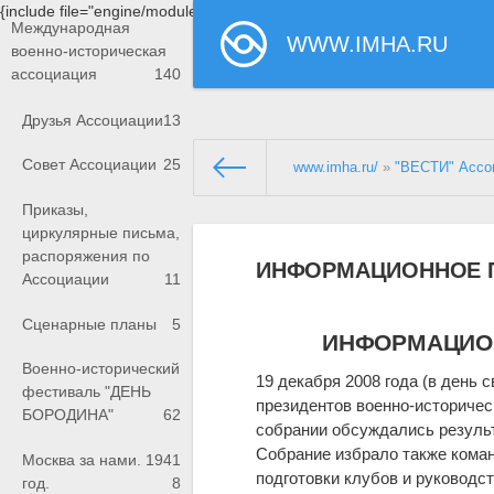
{include file="engine/modules/saperu/head.php"}
Международная
WWW.IMHA.RU
военно-историческая
ассоциация
140
Друзья Ассоциации
13
Совет Ассоциации
25
www.imha.ru/
»
"ВЕСТИ" Ассо
Приказы,
циркулярные письма,
распоряжения по
ИНФОРМАЦИОННОЕ 
Ассоциации
11
Сценарные планы
5
ИНФОРМАЦИО
Военно-исторический
19 декабря 2008 года (в день 
фестиваль "ДЕНЬ
президентов военно-историческ
БОРОДИНА"
62
собрании обсуждались результа
Собрание избрало также кома
Москва за нами. 1941
подготовки клубов и руководс
год.
8