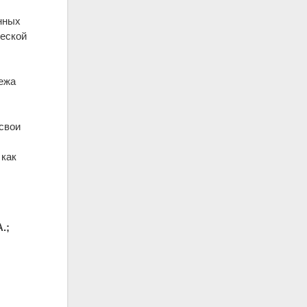
нных
ческой
бежа
.
 свои
 как
.;