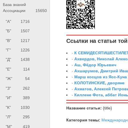
База знаний
Ассоциации
15650
"А"
1716
"Б"
1507
Ссылки на статьи той 
"В"
1217
"Г"
1226
-
К СЕМИДЕСЯТИШЕСТИЛЕ
-
Ахвердов, Николай Алекс
"Д"
1438
-
Аш, Фёдор Юрьевич
"Е"
114
-
Ахшарумов, Дмитрий Иван
-
Марш косцов из Ясс-Куна
"Ж"
54
-
КОЛОТИНСКИЕ, дворяне
"З"
262
-
Ахматов, Алексей Петров
-
Киллене Фота, аббат Ион
"И"
389
"К"
1030
Название статьи:
{title}
"Л"
295
Категория темы:
Международна
"М"
419