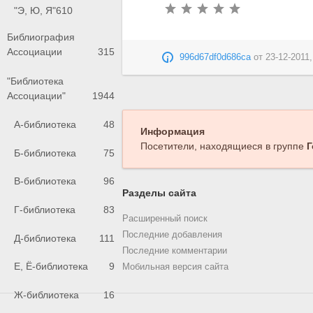
"Э, Ю, Я"
610
Библиография
Ассоциации
315
996d67df0d686ca
от
23-12-2011,
"Библиотека
Ассоциации"
1944
А-библиотека
48
Информация
Посетители, находящиеся в группе
Г
Б-библиотека
75
В-библиотека
96
Разделы сайта
Г-библиотека
83
Расширенный поиск
Последние добавления
Д-библиотека
111
Последние комментарии
Е, Ё-библиотека
9
Мобильная версия сайта
Ж-библиотека
16