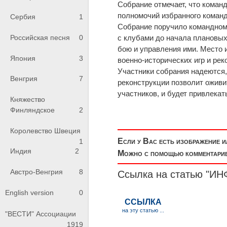
Собрание отмечает, что команд
полномочий избранного команд
Сербия
1
Собрание поручило командному
с клубами до начала плановых 
Российская песня
0
бою и управления ими. Место 
Япония
3
военно-исторических игр и рек
Участники собрания надеются,
Венгрия
7
реконструкции позволит оживи
участников, и будет привлека
Княжество
Финляндское
2
Королевство Швеция
Если у Вас есть изображение 
1
Индия
2
Можно с помощью комментариев
Австро-Венгрия
8
Ссылка на статью 
English version
0
"ВЕСТИ" Ассоциации
1919