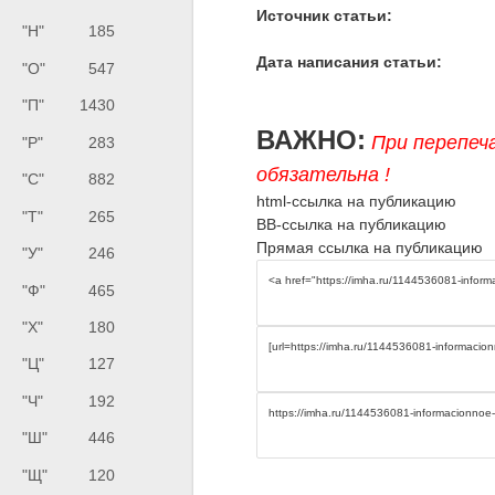
Источник статьи:
"Н"
185
Дата написания статьи:
"О"
547
"П"
1430
ВАЖНО:
При перепеч
"Р"
283
обязательна !
"С"
882
html-ссылка на публикацию
"Т"
265
BB-ссылка на публикацию
Прямая ссылка на публикацию
"У"
246
"Ф"
465
"Х"
180
"Ц"
127
"Ч"
192
"Ш"
446
"Щ"
120