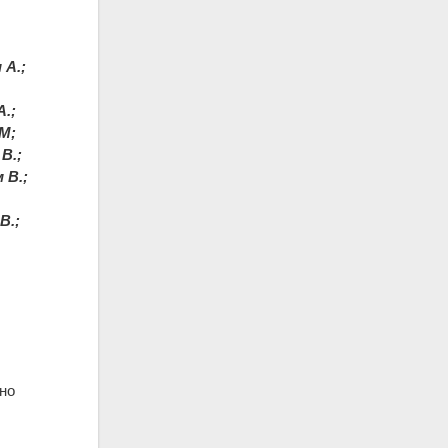
 А.;
.;
М;
В.;
 В.;
В.;
но