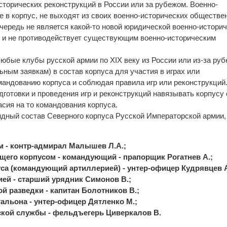
сторических реконструкций в России или за рубежом. Военно-
 в корпус, не выходят из своих военно-исторических обществе
очередь не является какой-то новой юридической военно-истори
й и не противодействует существующим военно-историческим
любые клубы русской армии по XIX веку из России или из-за ру
ьным заявкам) в состав корпуса для участия в играх или
мандованию корпуса и соблюдая правила игр или реконструкций
дготовки и проведения игр и реконструкций навязывать корпусу
асия на то командования корпуса.
дный состав Северного корпуса Русской Императорской армии,
 - контр-адмирал Малышев Л.А.;
его корпусом - командующий - прапорщик Рогатнев А.;
са (командующий артиллерией) - унтер-офицер Кудрявцев А
й - старший урядник Симонов В.;
й разведки - капитан Болотников В.;
альона - унтер-офицер Дятленко М.;
кой службы - фельдъегерь Циверкалов В.