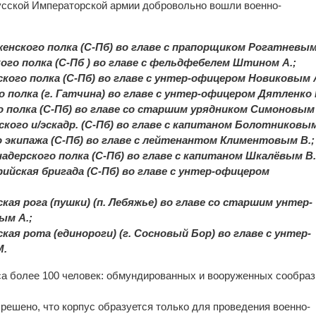
усской Императорской армии добровольно вошли военно-
енского полка (С-Пб) во главе с прапорщиком Рогатневым
ого полка (С-Пб ) во главе с фельдфебелем Штином А.;
кого полка (С-Пб) во главе с унтер-офицером Новиковым А
о полка (г. Гатчина) во главе с унтер-офицером Дятленко 
о полка (С-Пб) во главе со старшим урядником Симоновым 
кого и/эскадр. (С-Пб) во главе с капитаном Болотниковым
 экипажа (С-Пб) во главе с лейтенантом Климентовым В.;
адерского полка (С-Пб) во главе с капитаном Шкалёвым В.
ийская бригада (С-Пб) во главе с унтер-офицером
кая рога (пушки) (п. Лебяжье) во главе со старшим унтер-
ым А.;
кая рота (единороги) (г. Сосновый Бор) во главе с унтер-
М.
са более 100 человек: обмундированных и вооруженных сообраз
решено, что корпус образуется только для проведения военно-