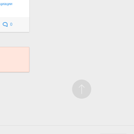
циации
0