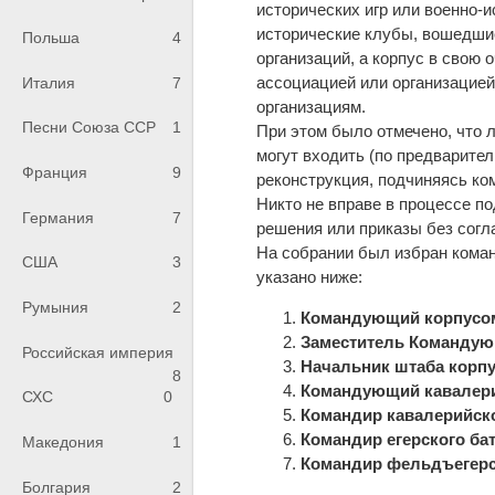
исторических игр или военно-и
исторические клубы, вошедшие
Польша
4
организаций, а корпус в свою 
ассоциацией или организацие
Италия
7
организациям.
Песни Союза ССР
1
При этом было отмечено, что 
могут входить (по предварител
Франция
9
реконструкция, подчиняясь ко
Никто не вправе в процессе по
Германия
7
решения или приказы без согл
На собрании был избран коман
США
3
указано ниже:
Румыния
2
Командующий корпусом
Заместитель Командующ
Российская империя
Начальник штаба корпу
8
Командующий кавалерие
СХС
0
Командир кавалерийско
Командир егерского бат
Македония
1
Командир фельдъегерс
Болгария
2