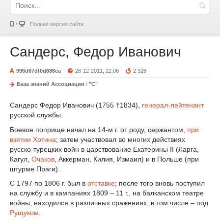
Полная версия сайта
Сандерс, Федор Иванович
996d67df0d686ca
28-12-2011, 22:06
2 326
База знаний Ассоциации
/
"С"
Сандерс Федор Иванович (1755 †1834),
генерал-лейтенант
русской службы.
Боевое поприще начал на 14-м г. от роду, сержантом,
при
взятии Хотина
; затем участвовал во многих действиях
русско-турецких войн в царствование Екатерины II (Ларга,
Кагул,
Очаков
, Аккерман, Килия, Измаил) и в Польше (при
штурме Праги).
С 1797 по 1806 г. был в
отставке
; после того вновь поступил
на службу и в кампаниях 1809 – 11 г., на балканском театре
войны, находился в различных сражениях, в том числе – под
Рущуком
.