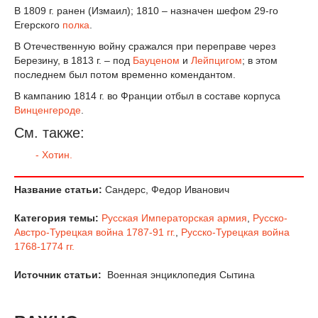
В 1809 г. ранен (Измаил); 1810 – назначен шефом 29-го
Егерского
полка
.
В Отечественную войну сражался при переправе через
Березину, в 1813 г. – под
Бауценом
и
Лейпцигом
; в этом
последнем был потом временно комендантом.
В кампанию 1814 г. во Франции отбыл в составе корпуса
Винценгероде
.
См. также:
- Хотин.
Название статьи:
Сандерс, Федор Иванович
Категория темы:
Русская Императорская армия
,
Русско-
Австро-Турецкая война 1787-91 гг.
,
Русско-Турецкая война
1768-1774 гг.
Источник статьи:
Военная энциклопедия Сытина