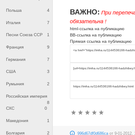
ВАЖНО:
Польша
4
При перепеч
обязательна !
Италия
7
html-ссылка на публикацию
Песни Союза ССР
1
BB-ссылка на публикацию
Прямая ссылка на публикацию
Франция
9
Германия
7
США
3
Румыния
2
Российская империя
8
СХС
0
Македония
1
Болгария
2
996d67df0d686ca
от
9-01-2012, 