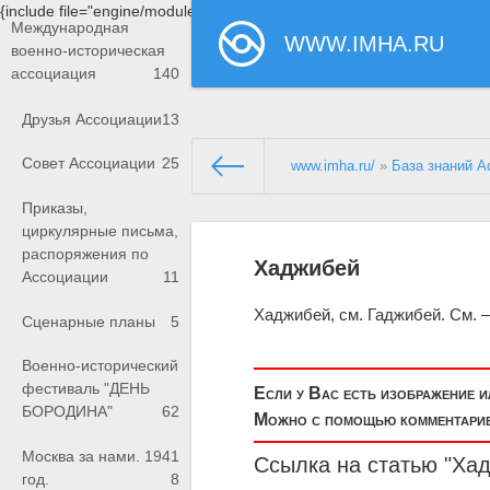
{include file="engine/modules/saperu/head.php"}
Международная
WWW.IMHA.RU
военно-историческая
ассоциация
140
Друзья Ассоциации
13
Совет Ассоциации
25
www.imha.ru/
»
База знаний А
Приказы,
циркулярные письма,
распоряжения по
Хаджибей
Ассоциации
11
Хаджибей, см. Гаджибей. См. 
Сценарные планы
5
Военно-исторический
фестиваль "ДЕНЬ
Если у Вас есть изображение 
БОРОДИНА"
62
Можно с помощью комментариев
Москва за нами. 1941
Ссылка на статью "Ха
год.
8