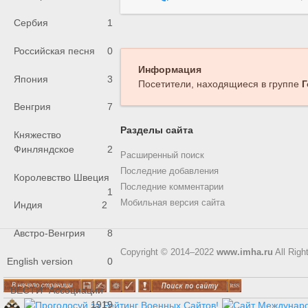
Сербия
1
Российская песня
0
Информация
Япония
3
Посетители, находящиеся в группе
Г
Венгрия
7
Разделы сайта
Княжество
Финляндское
2
Расширенный поиск
Последние добавления
Королевство Швеция
Последние комментарии
1
Мобильная версия сайта
Индия
2
Австро-Венгрия
8
Copyright © 2014–2022
www.imha.ru
All Righ
English version
0
"ВЕСТИ" Ассоциации
1919