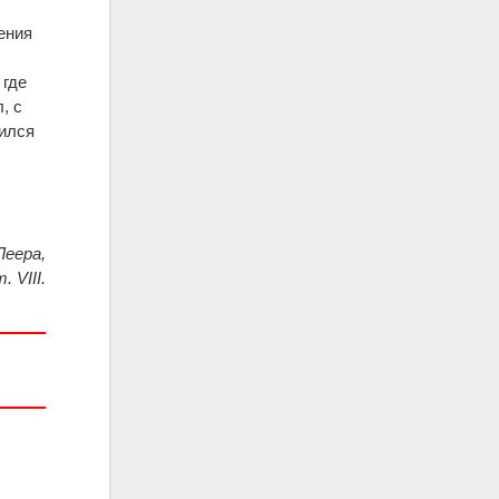
ения
 где
, с
ился
Леера,
. VIII.