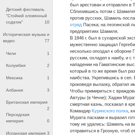
был арестован и отправлен в 
Детский фестиваль
Сблизившись потом с Шамилем,
"Стойкий оловянный
против русских, Шамиль посл
содатик"
10
отряд
Пасека; на лезгинской л
предприятиях Шамиля.
Историческая музыка и
В 1846 г. был в сухарнской эк
видео
77
мужественно защищал Гергебил
несколько опоздал к обороне 
Чили
1
русским, охладел к наибу, и с
нападении на Гаматинские выс
Колумбия
2
который в то же время был ра
наибства. Укрепившись в сел.
Мексика
1
произведя вылазку, обратил им
Албания
3
Чтобы примириться с враждов
Автуры (в Чечне); Хаджи Мурат
Британская империя
смертная казнь, поскакал в кр
2
Командир
Куринского полка
, к
Персидская
Мурата ласками и выразил гот
империя
0
тому не удались: Шамиль на в
отправиться в Грозную, чтоб 
Испанская империя
3