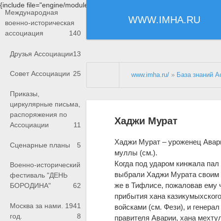
{include file="engine/modules/saperu/head.php"}
Международная
WWW.IMHA.RU
военно-историческая
ассоциация
140
Друзья Ассоциации
13
Совет Ассоциации
25
www.imha.ru/
»
База знаний А
Приказы,
циркулярные письма,
распоряжения по
Хаджи Мурат
Ассоциации
11
Хаджи Мурат – уроженец Авари
Сценарные планы
5
муллы (см.).
Когда под ударом кинжала пал 
Военно-исторический
выбрали Хаджи Мурата своим п
фестиваль "ДЕНЬ
же в Тифлисе, пожаловав ему 
БОРОДИНА"
62
прибытия хана казикумыхского
Москва за нами. 1941
войсками (см. Фези), и генера
год.
8
правителя Аварии, хана мехтул