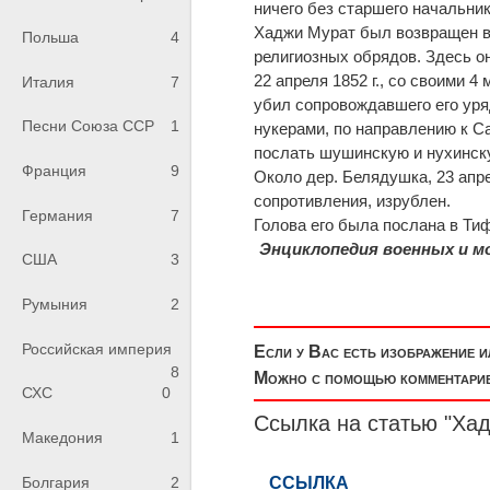
ничего без старшего начальни
Хаджи Мурат был возвращен в 
Польша
4
религиозных обрядов. Здесь о
22 апреля 1852 г., со своими 
Италия
7
убил сопровождавшего его ур
Песни Союза ССР
1
нукерами, по направлению к С
послать шушинскую и нухинск
Франция
9
Около дер. Белядушка, 23 апре
сопротивления, изрублен.
Германия
7
Голова его была послана в Ти
Энциклопедия военных и мо
США
3
Румыния
2
Российская империя
Если у Вас есть изображение 
8
Можно с помощью комментариев
СХС
0
Ссылка на статью "Ха
Македония
1
Болгария
2