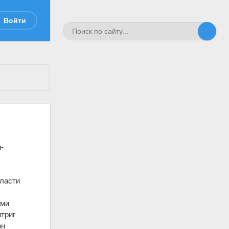
Войти
-
власти
ими
нтриг
он