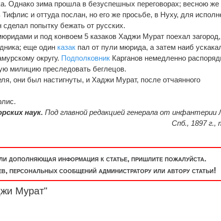
ка. Однако зима прошла в безуспешных переговорах; весною же
Тифлис и оттуда послан, но его же просьбе, в Нуху, для исполн
н сделал попытку бежать от русских.
4 мюридами и под конвоем 5 казаков Хаджи Мурат поехал загород,
ядника; еще один
казак
пал от пули мюрида, а затем наиб ускакал
амурскому округу.
Подполковник
Карганов немедленно распоряд
ую милицию преследовать беглецов.
ля, они был настигнуты, и Хаджи Мурат, после отчаянного
флис.
рских наук.
Под главной редакцией генерала от инфантерии 
Спб., 1897 г., т
или дополняющая информация к статье, пришлите пожалуйста.
, персональных сообщений администратору или автору статьи!
джи Мурат"