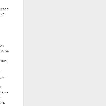
сстал
жил
при
рата,
ение,
е
дает
и
тки к
у
ать