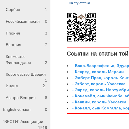
Сербия
1
Российская песня
0
Япония
3
Венгрия
7
Ссылки на статьи той 
Княжество
Финляндское
2
-
Баар-Бааренфельс, Эдуа
-
Кенред, король Мерсии
Королевство Швеция
-
Эдберт Прэн, король Кент
1
-
Эгберт, король Уэссекса
Индия
2
-
Энред, король Нортумбр
-
Конамайл, сын Фейлбе, а
Австро-Венгрия
8
-
Кенвин, король Уэссекса
-
Коналл, сын Комгалла, ко
English version
0
"ВЕСТИ" Ассоциации
1919