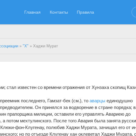
Главная
Контакты
Правила
ссоциации
»
"Х"
» Хаджи Мурат
и; стал известен со времени отражения от Хунзаха скопищ Кази
преемник последнего, Гамзат-бек (см.), то
аварцы
единодушно
редводителем. Он принялся за водворение в стране порядка; 
чин прапорщика милиции, оставили его управлять Авариею до
, а потом мехтулинского. После того Авария была занята русск
л Клюки-фон-Клугенау, полюбив Хаджи Мурата, зачищал его от и
инского; но по отъезде Клугенау хан оклеветал Хаджи Мурата, 