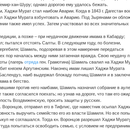
Темир-хан-Шуру; однако дорогою ему удалось бежать.
 Хаджи Мурат стал наибом Аварии. Когда в 1843 г. Дагестан во
ал Хаджи Мурата взбунтовать и Аварию. Под Зырянами он обло
инии также имел успех. Затем участвовал во всех значительных
спедиции, а позже – при неудачном движении имама в Кабарду;
; пытался отстоять Салты. В следующем году, по болезни,
Гергебиля; Шамиль, подозревая в этом намерение передаться
 тех пор началась между ними затаенная вражда. Свою неудачу 
оты (лагерь
отряда
ген. Грамотина) Шамиль свалил на Хаджи Му
збит князем Аргутинским. Наконец имам лишил Хаджи Мурата
 Баслендуз, наиб выдержал блокаду полчищ Шамиля и в заключ
ама в бегство.
авшими против него наибами, Шамиль назначил собрание в аул
 также согласился поехать; но узнав на дороге, что там его ожи
епость Воздвиженскую, просить защиты у русских.
н. Воронцов, отправил его в Тифлис, где наместник осыпал Хадж
овность выручить семейство его из власти Шамиля. Но все попы
ыкуп не соглашался. Тогда кн. Воронцов разрешил Хаджи Мурат
оттуда попытаться освободить семью, с условием не предприним