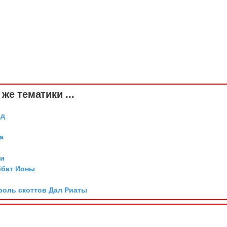
же тематики ...
рд
а
ии
ббат Ионы
роль скоттов Дал Риаты