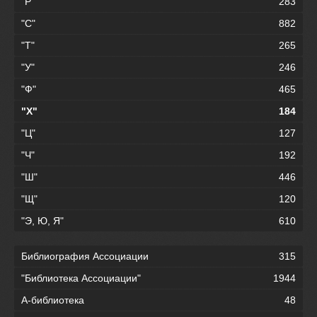
"Р"
283
"С"
882
"Т"
265
"У"
246
"Ф"
465
"Х"
184
"Ц"
127
"Ч"
192
"Ш"
446
"Щ"
120
"Э, Ю, Я"
610
Библиография Ассоциации
315
"Библиотека Ассоциации"
1944
А-библиотека
48