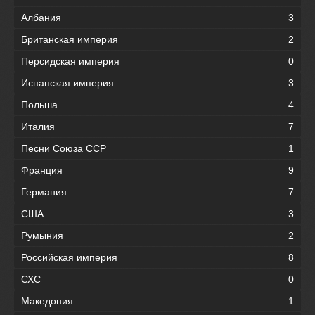
Албания
3
Британская империя
2
Персидская империя
0
Испанская империя
3
Польша
4
Италия
7
Песни Союза ССР
1
Франция
9
Германия
7
США
3
Румыния
2
Российская империя
8
СХС
0
Македония
1