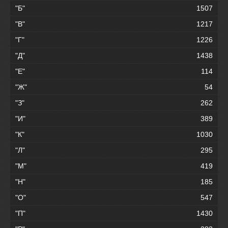
"Б"
1507
"В"
1217
"Г"
1226
"Д"
1438
"Е"
114
"Ж"
54
"З"
262
"И"
389
"К"
1030
"Л"
295
"М"
419
"Н"
185
"О"
547
"П"
1430