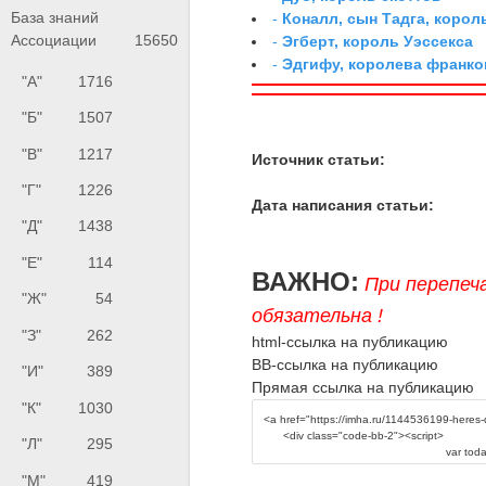
База знаний
-
Коналл, сын Тадга, корол
Ассоциации
15650
-
Эгберт, король Уэссекса
-
Эдгифу, королева франко
"А"
1716
"Б"
1507
"В"
1217
Источник статьи:
"Г"
1226
Дата написания статьи:
"Д"
1438
"Е"
114
ВАЖНО:
При перепеч
"Ж"
54
обязательна !
"З"
262
html-ссылка на публикацию
BB-ссылка на публикацию
"И"
389
Прямая ссылка на публикацию
"К"
1030
"Л"
295
"М"
419