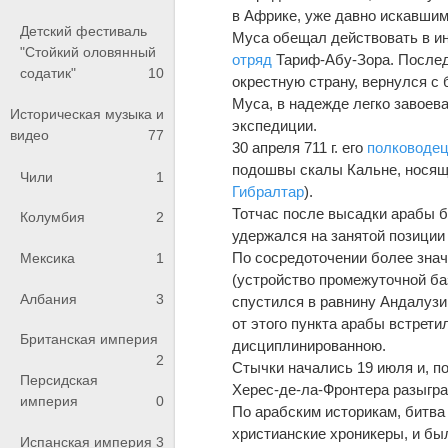
в Африке, уже давно искавшим
Детский фестиваль
Муса обещал действовать в ин
"Стойкий оловянный
отряд
Тариф-Абу-Зора. Последн
содатик"
10
окрестную страну, вернулся с 
Муса, в надежде легко завоев
Историческая музыка и
экс­педиции.
видео
77
30 апреля 711 г. его
полководе
подошвы скалы Кальне, нося­щ
Чили
1
Гибралтар
).
Тотчас после высадки арабы б
Колумбия
2
удер­жался на занятой позици
По сосредоточении более зна
Мексика
1
(устройство промежуточной ба
Албания
3
спустился в рав­нину Андалуз
от этого пункта арабы встрет
Британская империя
дисциплинированною.
2
Стычки начались 19 июля и, по
Персидская
Херес-де-ла-Фронтера разыгра
империя
0
По арабским историкам, битва 
христианские хроникеры, и был
Испанская империя
3