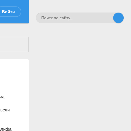
Войти
ом,
 вели
ы
халифа