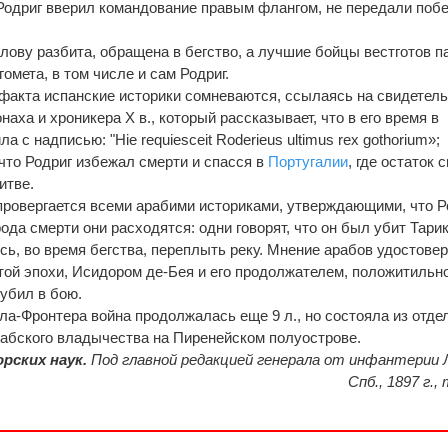
Родриг вверил командование правым флангом, не передали побе
лову разбита, обращена в бегство, а лучшие бойцы вестготов п
мета, в том числе и сам Родриг.
факта испанские историки сомневаются, ссылаясь на свидетел
аха и хроникера X в., который рассказывает, что в его время в
 с надписью: "Hie requiesceit Roderieus ultimus rex gothorium»;
что Родриг избежал смерти и спасся в
Португалии
, где остаток 
итве.
про­вергается всеми арабими историками, утверждаю­щими, что Р
рода смерти они расходятся: одни говорят, что он был убит Тари
сь, во время бегства, переплыть реку. Мнение арабов удостове
той эпохи, Исидором де-Бея и его продолжателем, положитильн
убил в бою.
ла-Фронтера война продолжалась еще 9 л., но состояла из отд
абского владычества на Пиренейском полуострове.
рских наук.
Под главной редакцией генерала от инфантерии 
Спб., 1897 г., т