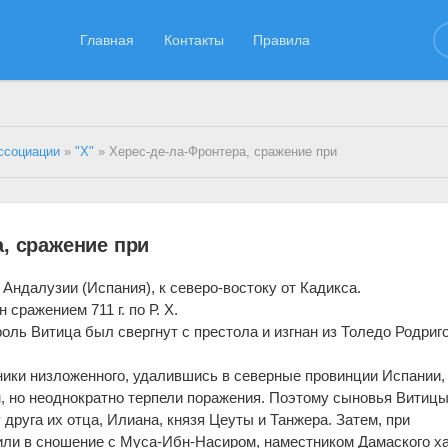
Главная
Контакты
Правила
ссоциации
»
"Х"
» Херес-де-ла-Фронтера, сражение при
, сражение при
 Андалузии (Испания), к северо-востоку от Кадикса.
сражением 711 г. по Р. X.
ороль Витица был свергнут с престола и изгнан из Толедо Родриг
­ники низложенного, удалившись в северные провинции Испании,
, но неоднократно терпели поражения. Поэтому сыновья Витиц
друга их отца, Илиана, князя Цеуты и Тан­жера. Затем, при
пили в сношение с Муса-Ибн-Насиром, наместником Дамаского 