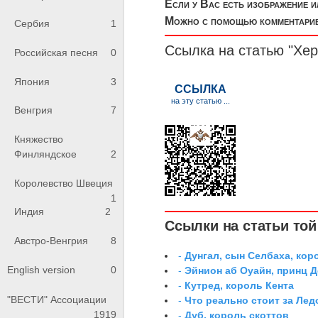
Если у Вас есть изображение 
Можно с помощью комментариев
Сербия
1
Ссылка на статью "Хер
Российская песня
0
Япония
3
Венгрия
7
Княжество
Финляндское
2
Королевство Швеция
1
Индия
2
Ссылки на статьи той 
Австро-Венгрия
8
-
Дунгал, сын Селбаха, кор
English version
0
-
Эйнион аб Оуайн, принц 
-
Кутред, король Кента
"ВЕСТИ" Ассоциации
-
Что реально стоит за Ле
1919
-
Дуб, король скоттов