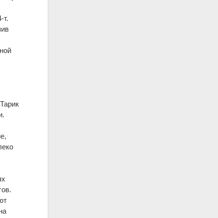
-т.
шив
.
зной
 Тарик
и.
е,
леко
ях
тов.
ют
на