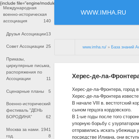
{include file="engine/modules/saperu/head.php"}
Международная
WWW.IMHA.RU
военно-историческая
ассоциация
140
Друзья Ассоциации
13
Совет Ассоциации
25
www.imha.ru/
»
База знаний А
Приказы,
циркулярные письма,
распоряжения по
Херес-де-ла-Фронтера
Ассоциации
11
Херес-де-ла-Фронтера, город в
Сценарные планы
5
Херес-де-ла-Фронтера известен 
В начале VIII в. вестготский к
Военно-исторический
сыном герцога кордовского.
фестиваль "ДЕНЬ
В 1-ые годы после того сторон
БОРОДИНА"
62
упорную борьбу с узурпатором
Москва за нами. 1941
отправились искать убежища у 
год.
8
посредстве Илиана, они всту