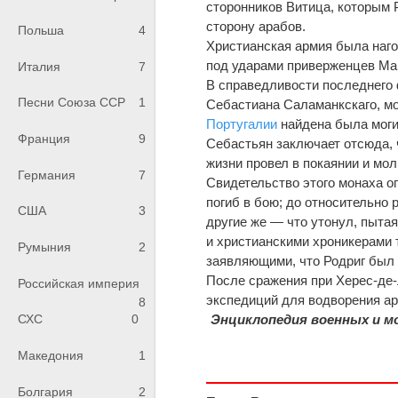
сторонников Витица, которым 
сторону арабов.
Польша
4
Христианская армия была наго
под ударами приверженцев Маго
Италия
7
В справедливости последнего 
Песни Союза ССР
1
Себастиана Саламанкскаго, мон
Португалии
найдена была могила
Франция
9
Себастьян заключает отсюда, 
жизни провел в покаянии и мол
Германия
7
Свидетельство этого монаха о
погиб в бою; до относительно 
США
3
другие же — что утонул, пытая
и христианскими хроникерами 
Румыния
2
заявляющими, что Родриг был 
После сражения при Херес-де-
Российская империя
экспедиций для водворения ар
8
Энциклопедия военных и мо
СХС
0
Македония
1
Болгария
2