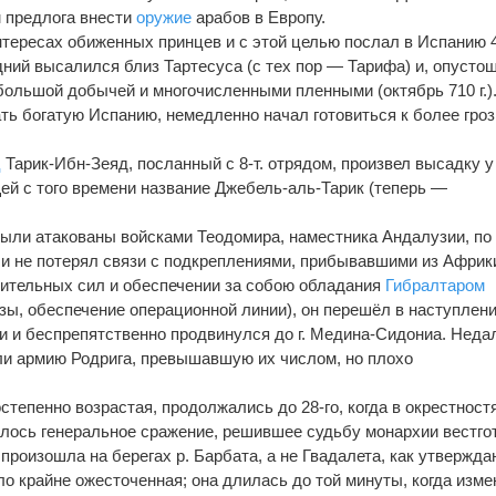
 предлога внести
оружие
ара­бов в Европу.
тересах обиженных принцев и с этой целью послал в Испанию 4
ий высалился близ Тартесуса (с тех пор — Тарифа) и, опусто
большой добычей и много­численными пленными (октябрь 710 г.)
ать богатую Испанию, немедленно начал готовиться к более гро
ц
Тарик-Ибн-Зеяд, посланный с 8-т. отрядом, произвел высадку у
ей с того времени название Джебель-аль-Тарик (теперь —
ыли атакованы войсками Теодомира, наместника Андалузии, по
и и не потерял связи с подкреплениями, прибывавшими из Африк
чительных сил и обеспечении за собою обладания
Гибралтаром
зы, обеспечение операционной линии), он перешёл в наступлени
ии и беспрепятственно продвинулся до г. Медина-Сидониа. Неда
или армию Родрига, превышавшую их числом, но плохо
степенно воз­растая, продолжались до 28-го, когда в окрестност
лось генеральное сражение, ре­шившее судьбу монархии вестго
произошла на берегах р. Барбата, а не Гвадалета, как утвержда
о крайне ожесточенная; она длилась до той минуты, когда изме