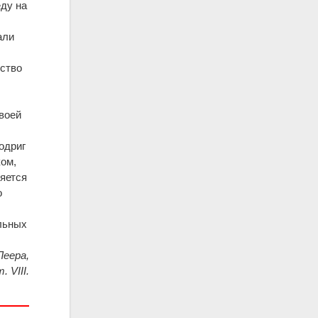
ду на
али
ьство
своей
одриг
ком,
ряется
о
ельных
Леера,
. VIII.