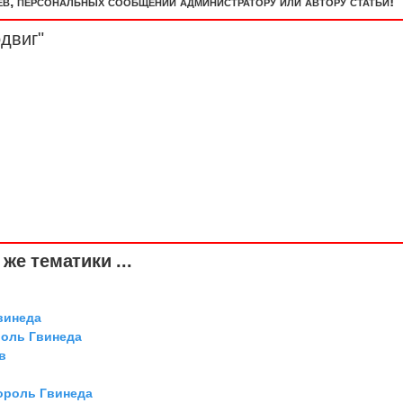
, персональных сообщений администратору или автору статьи!
двиг"
же тематики ...
винеда
роль Гвинеда
в
ороль Гвинеда