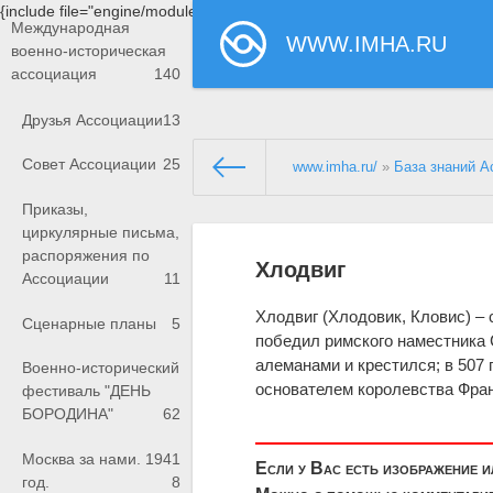
{include file="engine/modules/saperu/head.php"}
Международная
WWW.IMHA.RU
военно-историческая
ассоциация
140
Друзья Ассоциации
13
Совет Ассоциации
25
www.imha.ru/
»
База знаний А
Приказы,
циркулярные письма,
распоряжения по
Хлодвиг
Ассоциации
11
Хлодвиг (Хлодовик, Кловис) – 
Сценарные планы
5
победил римского наместника 
алеманами и крестился; в 507 
Военно-исторический
основателем королевства Франк
фестиваль "ДЕНЬ
БОРОДИНА"
62
Москва за нами. 1941
Если у Вас есть изображение 
год.
8