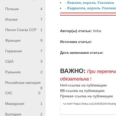
-
Кевлин, король Уэссекса
-
Кэдвалла, король Уэссек
Польша
4
Италия
7
Песни Союза ССР
1
Автор(ы) статьи:
Imha
Франция
9
Источник статьи:
Германия
7
Дата написания статьи:
США
3
ВАЖНО:
При перепеч
Румыния
2
обязательна !
Российская империя
html-ссылка на публикацию
8
BB-ссылка на публикацию
СХС
0
Прямая ссылка на публикацию
Македония
1
Болгария
2