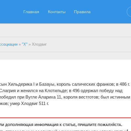
Главная
Контакты
Правила
ссоциации
»
"Х"
» Хлодвиг
сын Хильдерика I и Базаyы, король салических франков; в 486 г.
Слагрия и женился на Клотильде; в 496 одержал победу над
победил при Вугле Алариха 11, короля вестготов; был истинным
ов; умер Хлодвиг 511 г.
или дополняющая информация к статье, пришлите пожалуйста.