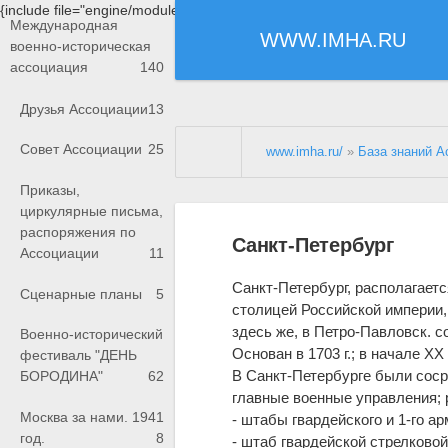
{include file="engine/modules/saperu/head.php"}
Международная
WWW.IMHA.RU
военно-историческая
ассоциация
140
Друзья Ассоциации
13
Совет Ассоциации
25
www.imha.ru/
»
База знаний А
Приказы,
циркулярные письма,
распоряжения по
Санкт-Петербург
Ассоциации
11
Санкт-Петербург, располагаетс
Сценарные планы
5
столицей Российской империи,
здесь же, в Петро-Павловск. с
Военно-исторический
Основан в 1703 г.; в начале XX 
фестиваль "ДЕНЬ
В Санкт-Петербурге были сос
БОРОДИНА"
62
главные военные управления; 
Москва за нами. 1941
- штабы гвардейского и 1-го ар
год.
8
- штаб гвардейской стрелковой