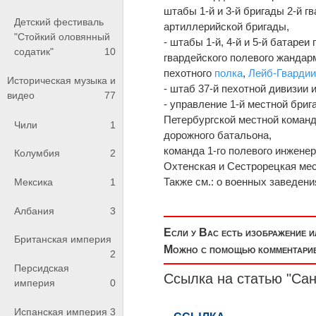
штабы 1-й и 3-й бригады 2-й г
Детский фестиваль
артиллерийской бригады,
"Стойкий оловянный
- штабы 1-й, 4-й и 5-й батаре
содатик"
10
гвардейского полевого жандар
пехотного
полка
,
Лейб-Гвардии
Историческая музыка и
- штаб 37-й пехотной дивизии 
видео
77
- управление 1-й местной бриг
Петербургской местной команды,
Чили
1
дорожного батальона,
команда 1-го полевого инженер
Колумбия
2
Охтенская и Сестрорецкая ме
Также см.: о военных заведени
Мексика
1
Албания
3
Если у Вас есть изображение 
Британская империя
Можно с помощью комментариев
2
Персидская
Ссылка на статью "Сан
империя
0
Испанская империя
3