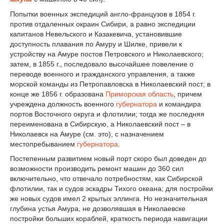
Попытки военных экспедиций англо-французов в 1854 г.
против отдаленных окраин Сибири, а равно экспедиции
капитанов Невельского и Казакевича, установившие
доступность плавания по Амуру и Шилке, привели к
устройству на Амуре постов Петровского и Николаевского;
затем, в 1855 г., последовало высочайшее повеление о
переводе военного и гражданского управления, а также
морской команды из Петропавловска в Николаевский пост; в
конце же 1856 г. образована
Приморская область
, причем
учреждена должность военного
губернатора
и командира
портов Восточного округа и флотилии; тогда же последняя
переименована в Сибирскую, а Николаевский пост – в
Николаевск на Амуре (см. это), с назначением
местопребыванием
губернатора
.
Постепенным развитием новый порт скоро был доведен до
возможности производить ремонт машин до 360 сил
включительно, что отвечало потребностям, как Сибирской
флотилии, так и судов эскадры Тихого океана; для постройки
же новых судов имел 2 крытых эллинга. Но незначительная
глубина устья Амура, не дозволявшая в Николаевске
постройки больших кораблей, краткость периода навигации