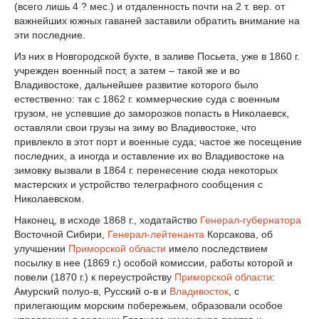
(всего лишь 4 ? мес.) и отдаленность почти на 2 т. вер. от
важнейших южных гаваней заставили обратить внимание на
эти последние.
Из них в Новгородской бухте, в заливе Посьета, уже в 1860 г.
учрежден военный пост, а затем – такой же и во
Владивостоке, дальнейшее развитие которого было
естественно: так с 1862 г. коммерческие суда с военным
грузом, не успевшие до заморозков попасть в Николаевск,
оставляли свои грузы на зиму во Владивостоке, что
привлекло в этот порт и военные суда; частое же посещение
последних, а иногда и оставление их во Владивостоке на
зимовку вызвали в 1864 г. перенесение сюда некоторых
мастерских и устройство телеграфного сообщения с
Николаевском.
Наконец, в исходе 1868 г., ходатайство
Генерал-губернатора
Восточной Сибири,
Генерал-лейтенанта
Корсакова, об
улучшении
Приморской области
имело последствием
посылку в нее (1869 г.) особой комиссии, работы которой и
повели (1870 г.) к переустройству
Приморской области
:
Амурский полуо-в, Русский о-в и
Владивосток
, с
прилегающим морским побережьем, образовали особое