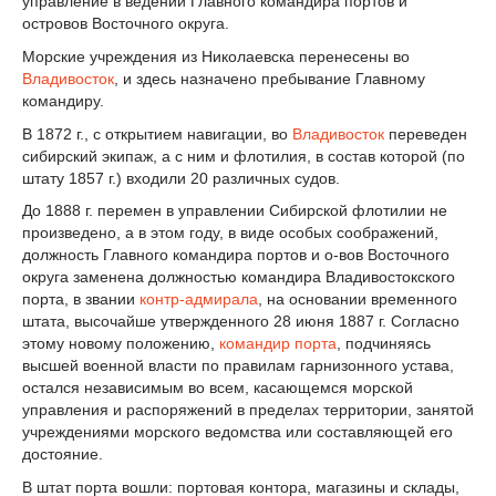
управление в ведении Главного командира портов и
островов Восточного округа.
Морские учреждения из Николаевска перенесены во
Владивосток
, и здесь назначено пребывание Главному
командиру.
В 1872 г., с открытием навигации, во
Владивосток
переведен
сибирский экипаж, а с ним и флотилия, в состав которой (по
штату 1857 г.) входили 20 различных судов.
До 1888 г. перемен в управлении Сибирской флотилии не
произведено, а в этом году, в виде особых соображений,
должность Главного командира портов и о-вов Восточного
округа заменена должностью командира Владивостокского
порта, в звании
контр-адмирала
, на основании временного
штата, высочайше утвержденного 28 июня 1887 г. Согласно
этому новому положению,
командир порта
, подчиняясь
высшей военной власти по правилам гарнизонного устава,
остался независимым во всем, касающемся морской
управления и распоряжений в пределах территории, занятой
учреждениями морского ведомства или составляющей его
достояние.
В штат порта вошли: портовая контора, магазины и склады,