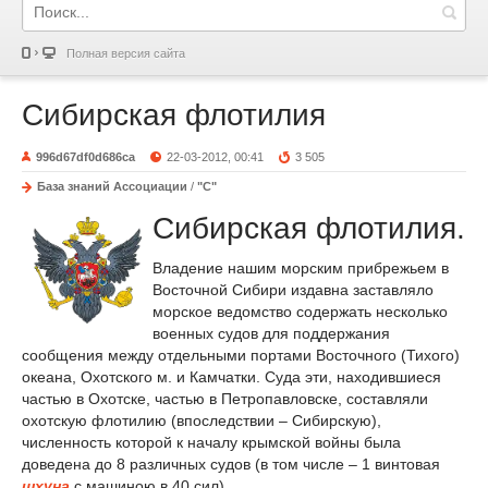
Полная версия сайта
Сибирская флотилия
996d67df0d686ca
22-03-2012, 00:41
3 505
База знаний Ассоциации
/
"С"
Сибирская флотилия.
Владение нашим морским прибрежьем в
Восточной Сибири издавна заставляло
морское ведомство содержать несколько
военных судов для поддержания
сообщения между отдельными портами Восточного (Тихого)
океана, Охотского м. и Камчатки. Суда эти, находившиеся
частью в Охотске, частью в Петропавловске, составляли
охотскую флотилию (впоследствии – Сибирскую),
численность которой к началу крымской войны была
доведена до 8 различных судов (в том числе – 1 винтовая
шхуна
с машиною в 40 сил).