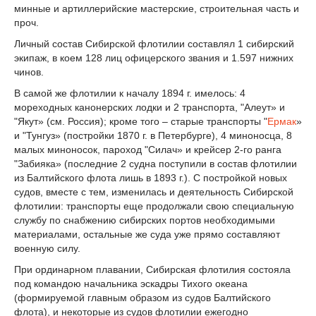
минные и артиллерийские мастерские, строительная часть и
проч.
Личный состав Сибирской флотилии составлял 1 сибирский
экипаж, в коем 128 лиц офицерского звания и 1.597 нижних
чинов.
В самой же флотилии к началу 1894 г. имелось: 4
мореходных канонерских лодки и 2 транспорта, "Алеут» и
"Якут» (см. Россия); кроме того – старые транспорты "
Ермак
»
и "Тунгуз» (постройки 1870 г. в Петербурге), 4 миноносца, 8
малых миноносок, пароход "Силач» и крейсер 2-го ранга
"Забияка» (последние 2 судна поступили в состав флотилии
из Балтийского флота лишь в 1893 г.). С постройкой новых
судов, вместе с тем, изменилась и деятельность Сибирской
флотилии: транспорты еще продолжали свою специальную
службу по снабжению сибирских портов необходимыми
материалами, остальные же суда уже прямо составляют
военную силу.
При ординарном плавании, Сибирская флотилия состояла
под командою начальника эскадры Тихого океана
(формируемой главным образом из судов Балтийского
флота), и некоторые из судов флотилии ежегодно