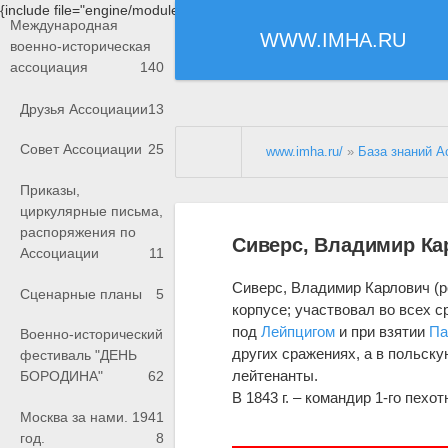
{include file="engine/modules/saperu/head.php"}
Международная
WWW.IMHA.RU
военно-историческая
ассоциация
140
Друзья Ассоциации
13
Совет Ассоциации
25
www.imha.ru/
»
База знаний А
Приказы,
циркулярные письма,
распоряжения по
Сиверс, Владимир Ка
Ассоциации
11
Сиверс, Владимир Карлович (ро
Сценарные планы
5
корпусе; участвовал во всех с
под
Лейпцигом
и при взятии
Па
Военно-исторический
других сражениях, а в польску
фестиваль "ДЕНЬ
лейтенанты.
БОРОДИНА"
62
В 1843 г. – командир 1-го пехо
Москва за нами. 1941
год.
8