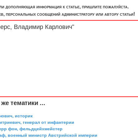
или дополняющая информация к статье, пришлите пожалуйста.
, персональных сообщений администратору или автору статьи!
верс, Владимир Карлович"
же тематики ...
ович, историк
триевич, генерал от инфантерии
ерр фон, фельдцейхмейстер
граф, военный министр Австрийской империи