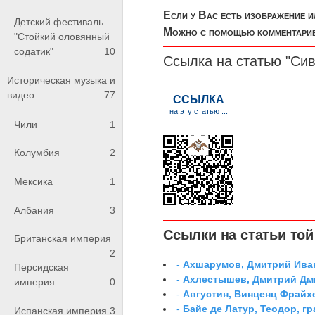
Если у Вас есть изображение 
Детский фестиваль
Можно с помощью комментариев
"Стойкий оловянный
содатик"
10
Ссылка на статью "Си
Историческая музыка и
видео
77
Чили
1
Колумбия
2
Мексика
1
Албания
3
Ссылки на статьи той 
Британская империя
2
-
Ахшарумов, Дмитрий Иван
Персидская
-
Ахлестышев, Дмитрий Дми
империя
0
-
Августин, Винценц Фрайх
-
Байе де Латур, Теодор, 
Испанская империя
3