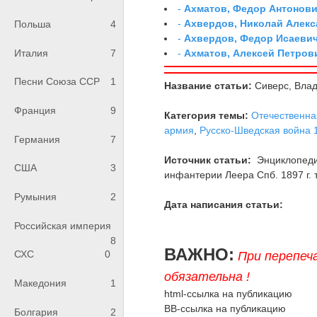
-
Ахматов, Федор Антонович
-
Ахвердов, Николай Алекс
Польша
4
-
Ахвердов, Федор Исаевич
-
Ахматов, Алексей Петров
Италия
7
Песни Союза ССР
1
Название статьи:
Сиверс, Вла
Франция
9
Категория темы:
Отечественная
армия
,
Русско-Шведская война 1
Германия
7
Источник статьи:
Энциклопедия
США
3
инфантерии Леера Спб. 1897 г. т.
Румыния
2
Дата написания статьи:
Российская империя
8
ВАЖНО:
СХС
0
При перепеч
обязательна !
Македония
1
html-ссылка на публикацию
BB-ссылка на публикацию
Болгария
2