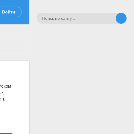
Войти
етском
е,
и в