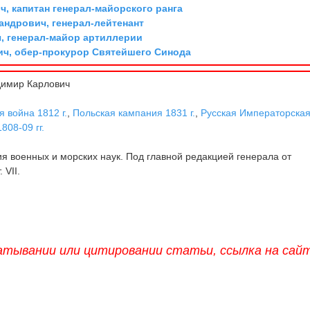
, капитан генерал-майорского ранга
андрович, генерал-лейтенант
, генерал-майор артиллерии
ич, обер-прокурор Святейшего Синода
димир Карлович
 война 1812 г.
,
Польская кампания 1831 г.
,
Русская Императорска
808-09 гг.
 военных и морских наук. Под главной редакцией генерала от
 VII.
атывании или цитировании статьи, ссылка на сай