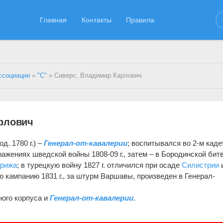
Главная
Контакты
Правила
ссоциации
»
"С"
» Сиверс, Владимир Карлович
рлович
д. 1780 г.) –
Генерал-от-кавалерии
; воспитывался во 2-м кад
ражениях шведской войны 1808-09 г., затем – в Бородинской битв
рижа
; в турецкую войну 1827 г. отличился при осаде
Силистрии
ю кампанию 1831 г., за штурм Варшавы, произведен в Генерал-
тного корпуса и
Генерал-от-кавалерии
.