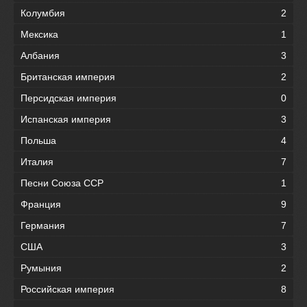
Колумбия
2
Мексика
1
Албания
3
Британская империя
2
Персидская империя
0
Испанская империя
3
Польша
4
Италия
7
Песни Союза ССР
1
Франция
9
Германия
7
США
3
Румыния
2
Российская империя
8