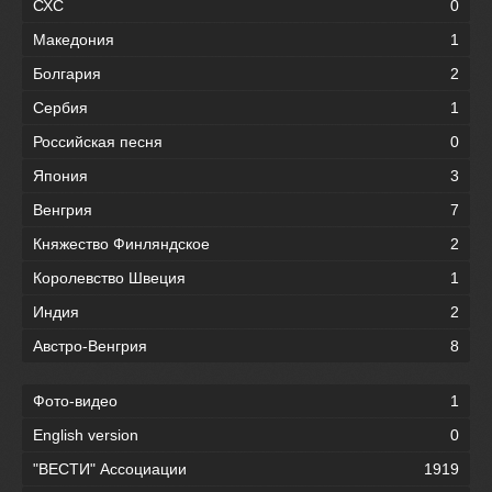
СХС
0
Македония
1
Болгария
2
Сербия
1
Российская песня
0
Япония
3
Венгрия
7
Княжество Финляндское
2
Королевство Швеция
1
Индия
2
Австро-Венгрия
8
Фото-видео
1
English version
0
"ВЕСТИ" Ассоциации
1919