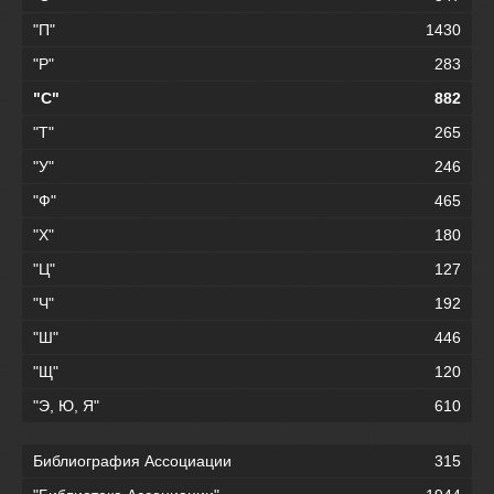
"П"
1430
"Р"
283
"С"
882
"Т"
265
"У"
246
"Ф"
465
"Х"
180
"Ц"
127
"Ч"
192
"Ш"
446
"Щ"
120
"Э, Ю, Я"
610
Библиография Ассоциации
315