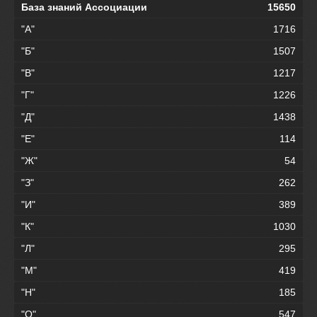
База знаний Ассоциации
15650
"А"
1716
"Б"
1507
"В"
1217
"Г"
1226
"Д"
1438
"Е"
114
"Ж"
54
"З"
262
"И"
389
"К"
1030
"Л"
295
"М"
419
"Н"
185
"О"
547