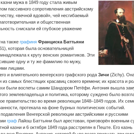
казни мужа в 1849 году стала живым
лом пассивного сопротивления австрийскому
еству, «вечной вдовой», чей несгибаемый
лаготворительная и общественная
ьность снискали ей глубокое уважение
тна также
графиня
Франциска Баттьяни
61), которая была основательницей
инадлежала к кругу венских романтиков. Эти
ившие одну и ту же фамилию по мужу,
ими лицами.
его и влиятельного венгерского графского рода
Зичи
(Zichy). Она
 из самых блестящих красавиц своего времени; их красота и ро
хи были воспеты самим Шандором Петёфи. Антония вышла зам
атого землевладельца и политика, которому суждено было возгл
кое правительство во время революции 1848–1849 годов. Их сем
занности, протекала на фоне бурных политических событий.
 подавления Венгерской революции австрийскими и русскими
ами
граф
Лайош Баттьяни был арестован, приговорён военным с
тной казни и 6 октября 1849 года расстрелян в Пеште. Его казнь
ла всю Венгрию. Антония, которой было всего тридцать три года