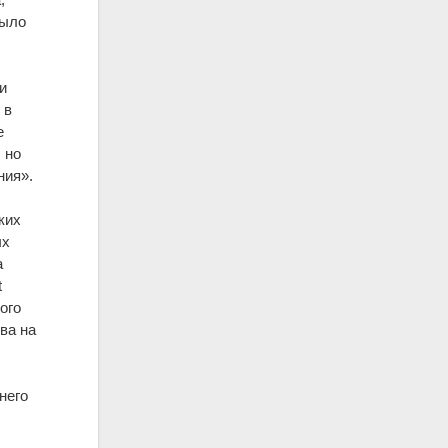
было
и
 в
е
 но
ния».
ких
ых
а
t
ого
ва на
него