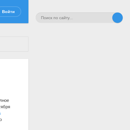
Войти
олное
тября
а
о