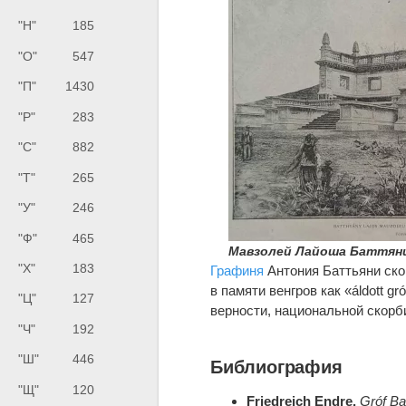
"Н"
185
"О"
547
"П"
1430
"Р"
283
"С"
882
"Т"
265
"У"
246
"Ф"
465
Мавзолей Лайоша Баттян
"Х"
183
Графиня
Антония Баттьяни ско
в памяти венгров как «áldott 
"Ц"
127
верности, национальной скорб
"Ч"
192
"Ш"
446
Библиография
"Щ"
120
Friedreich Endre.
Gróf Ba