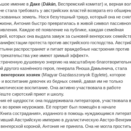
ьшое имение в
Даке
(
Dákán,
Веспремский комитат) и, верная во
не стала требовать у австрийских властей возврата его обширн
кованных земель. Нося безутешный траур, который она не сня
жизни, Антония быстро превратилась в живой символ пассивног
ивления. Каждое её появление на публике, каждая семейная
рей, которых она выдала замуж за сыновей венгерских семейств
нифестации протеста против австрийского господства. Австри
ттьяни распространяет и питает враждебные настроения против
стрекательства уже имеют зримый эффект».
страченную душевную энергию на масштабную благотворительн
ой другого казнённого героя, генерала Яноша Дамьянича, стала
венгерских хозяек
(Magyar Gazdasszonyok Egylete), которое
 и воспитание девочек из бедных семей, давая им не только
риотическое воспитание. Она активно участвовала в работе
Пеште сиротский приют и школу.
ия её щедрости: она поддерживала литераторов, участвовала 
 во время неурожаев. Её портрет был помещён в начале
«Книга сострадания», изданного в помощь нуждающимся литера
ативший Австрийскую империю в дуалистическую Австро-Венгри
енгерской короной, Антония не приняла. Она не могла простит