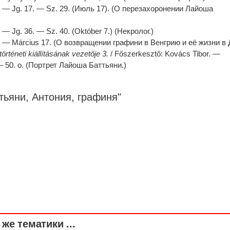
 — Jg. 17. — Sz. 29. (Июль 17). (О перезахоронении Лайоша
— Jg. 36. — Sz. 40. (Október 7.) (Некролог.)
— Március 17. (О возвращении графини в Венгрию и её жизни в 
téneti kiállításának vezetője 3.
/ Főszerkesztő: Kovács Tibor. —
— 50. o. (Портрет Лайоша Баттьяни.)
тьяни, Антония,
графиня
"
же тематики ...