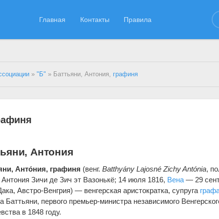
Главная
Контакты
Правила
ссоциации
»
"Б"
» Баттьяни, Антония,
графиня
графиня
тьяни, Антония
яни, Анто́ния, графиня
(венг.
Batthyány Lajosné Zichy Antónia
, п
Антония Зичи де Зич эт Вазонькё; 14 июля 1816,
Вена
— 29 сен
Дака, Австро-Венгрия) — венгерская аристократка, супруга
граф
 Баттьяни, первого премьер-министра независимого Венгерског
вства в 1848 году.