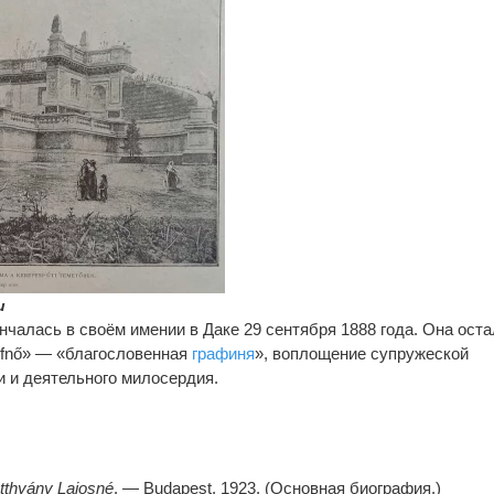
и
нчалась в своём имении в Даке 29 сентября 1888 года. Она ост
grófnő» — «благословенная
графиня
», воплощение супружеской
и и деятельного милосердия.
tthyány Lajosné
. — Budapest, 1923. (Основная биография.)