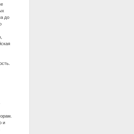
ле
ых
ла до
о
,
йская
ость.
в
торам.
ю и
ь