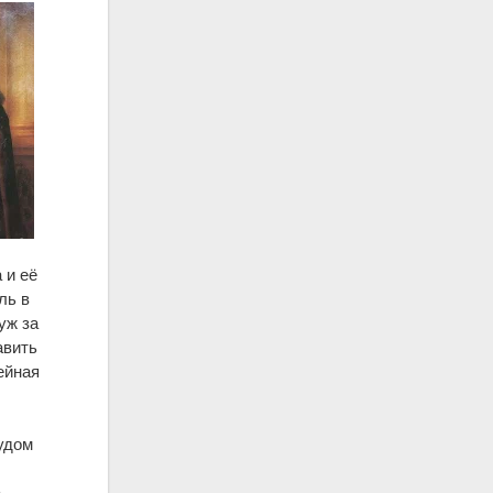
 и её
ль в
уж за
авить
ейная
удом
,