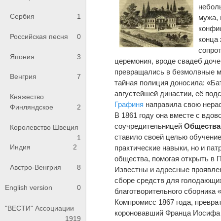
небол
Сербия
1
мужа, 
конфис
Российская песня
0
конца 
сопрот
Япония
3
церемония, вроде свадеб доче
превращались в безмолвные ма
Венгрия
7
тайная полиция доносила: «Ба
августейшей династии, её под
Княжество
Графиня
направила свою нера
Финляндское
2
В 1861 году она вместе с вдов
соучредительницей
Общества 
Королевство Швеция
ставило своей целью обучение
1
Индия
2
практические навыки, но и пат
общества, помогая открыть в 
Австро-Венгрия
8
Известны и адресные проявлен
сборе средств для голодающих
English version
0
благотворительного сборника 
Компромисс 1867 года, превр
"ВЕСТИ" Ассоциации
короновавший Франца Иосифа в
1919