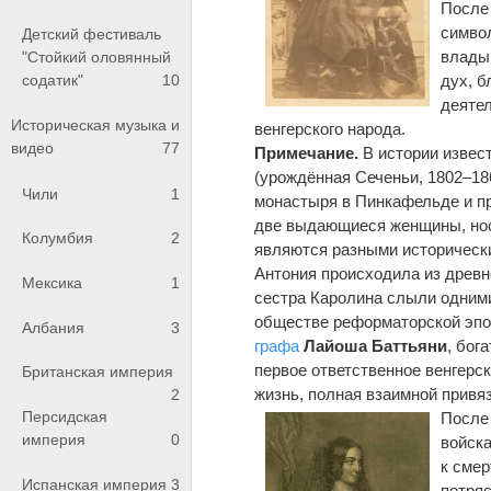
После 
симво
Детский фестиваль
владыч
"Стойкий оловянный
содатик"
10
дух, б
деятел
Историческая музыка и
венгерского народа.
видео
77
Примечание.
В истории извес
(урождённая Сеченьи, 1802–18
Чили
1
монастыря в Пинкафельде и пр
две выдающиеся женщины, нос
Колумбия
2
являются разными историческ
Антония происходила из древн
Мексика
1
сестра Каролина слыли одними
обществе реформаторской эпо
Албания
3
графа
Лайоша Баттьяни
, бог
первое ответственное венгерс
Британская империя
жизнь, полная взаимной привя
2
Персидская
После
империя
0
войск
к смер
Испанская империя
3
потряс