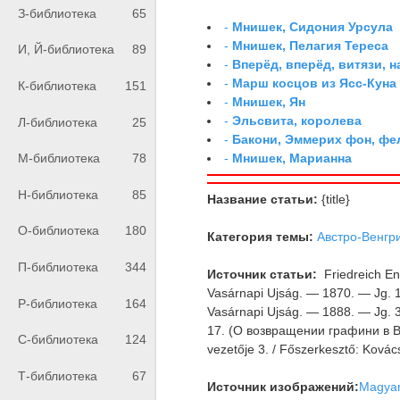
З-библиотека
65
-
Мнишек, Сидония Урсула
-
Мнишек, Пелагия Тереса
И, Й-библиотека
89
-
Вперёд, вперёд, витязи, н
-
Марш косцов из Ясс-Куна
К-библиотека
151
-
Мнишек, Ян
-
Эльсвита, королева
Л-библиотека
25
-
Бакони, Эммерих фон, ф
-
Мнишек, Марианна
М-библиотека
78
Н-библиотека
85
Название статьи:
{title}
О-библиотека
180
Категория темы:
Австро-Венгр
П-библиотека
344
Источник статьи:
Friedreich E
Vasárnapi Ujság. — 1870. — Jg. 
Р-библиотека
164
Vasárnapi Ujság. — 1888. — Jg. 3
17. (О возвращении графини в Ве
С-библиотека
124
vezetője 3. / Főszerkesztő: Ková
Т-библиотека
67
Источник изображений:
Magyar 