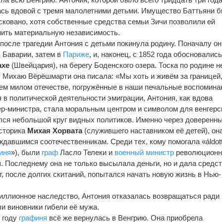
ась вдовой с тремя малолетними детьми. Имущество Баттьяни 
ковано, хотя собственные средства семьи Зичи позволили ей
нить материальную независимость.
после трагедии Антония с детьми покинула родину. Поначалу он
 Баварии, затем в
Париже
, и, наконец, с 1852 года обосновались
ахе
(Швейцария), на берегу Боденского озера. Тоска по родине н
у Михаю Вёрёшмарти она писала: «Мы хоть и живём за границей,
ем милом отечестве, погружённые в наши печальные воспомина
 в политической деятельности эмиграции, Антония, как вдова
р-министра, стала моральным центром и символом для венгерс
ился небольшой круг видных политиков. Именно через доверенн
историка
Михая Хорвата
(служившего наставником её детей), он
авшимся соотечественникам. Среди тех, кому помогала «áldot
иня
»), были
граф
Ласло Телеки и
военный министр
революционн
 Последнему она не только высылала деньги, но и дала средст
т, после долгих скитаний, попытался начать новую жизнь в Нью-
миллионное наследство, Антония отказалась возвращаться ради 
ли виновники гибели её мужа.
 году
графиня
всё же вернулась в Венгрию. Она приобрела