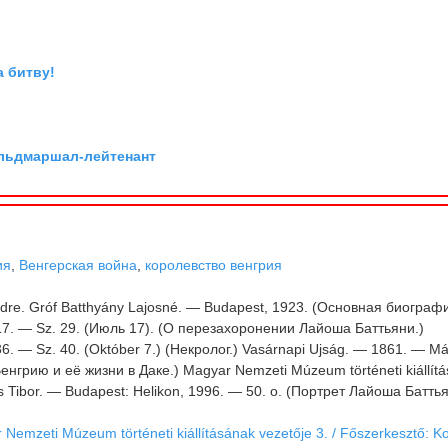
а битву!
ельдмаршал-лейтенант
ия
,
Венгерская война
,
королевство венгрия
ndre. Gróf Batthyány Lajosné. — Budapest, 1923. (Основная биографи
17. — Sz. 29. (Июль 17). (О перезахоронении Лайоша Баттьяни.)
6. — Sz. 40. (Október 7.) (Некролог.) Vasárnapi Ujság. — 1861. — Má
нгрию и её жизни в Даке.) Magyar Nemzeti Múzeum történeti kiállít
cs Tibor. — Budapest: Helikon, 1996. — 50. o. (Портрет Лайоша Баттья
Nemzeti Múzeum történeti kiállításának vezetője 3. / Főszerkesztő: K