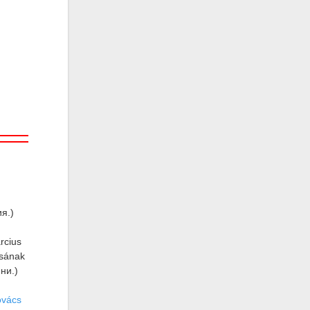
я.)
rcius
ásának
ни.)
ovács