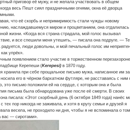
ртный приговор её мужу, и не желала участвовать в общем
 когда весь Пешт сиял праздничными огнями, окна её дворца
ёмными.
вая, что её скорбь и непримиримость стали чужды новому
ению, наслаждавшемуся миром и процветанием, она отдалилась
ной жизни. «Когда вся страна страдала, мой голос вызывал
твие, и все спешили меня утешить, — писала она подруге. — Т
 радуется, люди довольны, и мой печальный голос им неприятен
 как упрёк».
чным появлением стало участие в торжественном перезахорон
кладбище Керепеши (
Kerepesi)
в 1870 году.
 хранила при себе прощальное письмо мужа, написанное им за
 носила его в чёрном бархатном футляре, не расставаясь с ним 
ю, это письмо положили ей на сердце, с которым она и была
пия письма была обнародована уже после её смерти. В своих
она писала: «Этот скорбный день (6 октября 1849 года) нанёс 
с тех пор никогда не заживала, и хотя в кругу семьи и друзей я
ала весела, не проходило ни дня, чтобы я не вспоминала о том
а вас — сиротами».