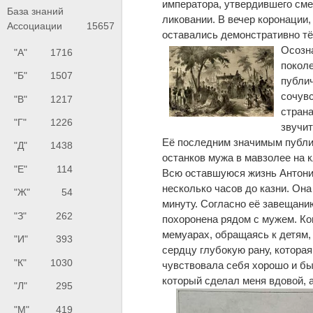
императора, утвердившего сме
База знаний
ликовании. В вечер коронации,
Ассоциации
15657
оставались демонстративно т
Осозна
"А"
1716
покол
"Б"
1507
публич
сочувс
"В"
1217
страна
"Г"
1226
звучит
Её последним значимым публи
"Д"
1438
останков мужа в мавзолее на 
"Е"
114
Всю оставшуюся жизнь Антония
несколько часов до казни. Она
"Ж"
54
минуту. Согласно её завещани
"З"
262
похоронена рядом с мужем. Ко
мемуарах, обращаясь к детям, 
"И"
393
сердцу глубокую рану, которая 
"К"
1030
чувствовала себя хорошо и быв
который сделал меня вдовой, 
"Л"
295
"М"
419