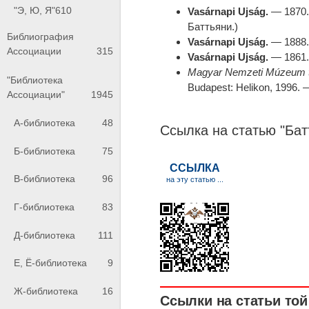
"Э, Ю, Я"
610
Vasárnapi Ujság.
— 1870.
Баттьяни.)
Библиография
Vasárnapi Ujság.
— 1888. 
Ассоциации
315
Vasárnapi Ujság.
— 1861. 
Magyar Nemzeti Múzeum tör
"Библиотека
Budapest: Helikon, 1996. 
Ассоциации"
1945
А-библиотека
48
Ссылка на статью "Бат
Б-библиотека
75
В-библиотека
96
Г-библиотека
83
Д-библиотека
111
Е, Ё-библиотека
9
Ж-библиотека
16
Ссылки на статьи той 