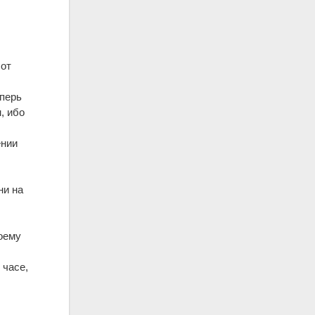
 от
еперь
, ибо
ении
ни на
моему
 часе,