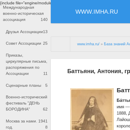
{include file="engine/modules/saperu/head.php"}
Международная
WWW.IMHA.RU
военно-историческая
ассоциация
140
Друзья Ассоциации
13
Совет Ассоциации
25
www.imha.ru/
»
База знаний А
Приказы,
циркулярные письма,
распоряжения по
Баттьяни, Антония, 
Ассоциации
11
Сценарные планы
5
Бат
Военно-исторический
Ба́тть
фестиваль "ДЕНЬ
имя — 
БОРОДИНА"
62
1888, 
Лайоша
Москва за нами. 1941
короле
год.
8