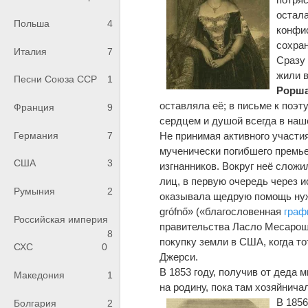
остал
Польша
4
конфис
сохра
Италия
7
Сразу 
жили в
Песни Союза ССР
1
Рорш
оставляла её; в письме к поэт
Франция
9
сердцем и душой всегда в наш
Германия
7
Не принимая активного участия
мученически погибшего премье
США
3
изгнанников. Вокруг неё слож
лиц, в первую очередь через 
Румыния
2
оказывала щедрую помощь нужд
grófnő» («благословенная
граф
Российская империя
правительства Ласло Месарош.
8
покупку земли в США, когда то
СХС
0
Джерси.
В 1853 году, получив от деда 
Македония
1
на родину, пока там хозяйнича
В 1856
Болгария
2