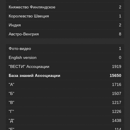
Княжество Финляндское
2
Королевство Швеция
1
Индия
2
Австро-Венгрия
8
Фото-видео
1
English version
0
"ВЕСТИ" Ассоциации
1919
База знаний Ассоциации
15650
"А"
1716
"Б"
1507
"В"
1217
"Г"
1226
"Д"
1438
"Е"
114