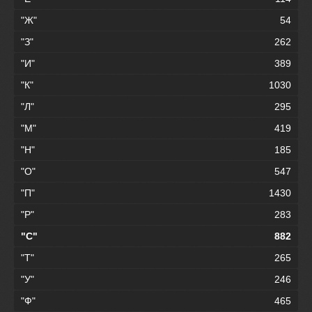
"Ж"
54
"З"
262
"И"
389
"К"
1030
"Л"
295
"М"
419
"Н"
185
"О"
547
"П"
1430
"Р"
283
"С"
882
"Т"
265
"У"
246
"Ф"
465