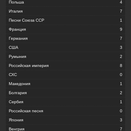
Польша
4
Италия
7
Песни Союза ССР
1
Франция
9
Германия
7
США
3
Румыния
2
Российская империя
8
СХС
0
Македония
1
Болгария
2
Сербия
1
Российская песня
0
Япония
3
Венгрия
7