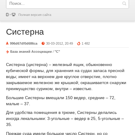
Полная версия сайта
Систерна
996d67df0d686ca
30-03-2012, 20:49
1 482
База знаний Ассоциации
/
"С"
Систерна (цистерна) – железный ящик, обыкновенно
кубической формы, для хранения на судах запаса пресной
воды; имеет на верхнем дне круглое отверстие, плотно
закрываемое железною же крышкой; окрашивается снаружи
преимущество суриком, внутри – известью.
Большие Систерны вмещали 150 ведер, средние – 72,
малые – 37.
Для удобства помещения в трюме, Систерны делались
иногда лекальными: 3-угольные – ведер в 25, 5-угольные –
35.
Прежде суда имели большое число Систерн, но со