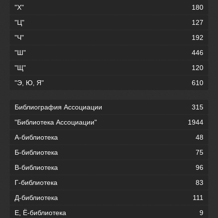
"Х"
180
"Ц"
127
"Ч"
192
"Ш"
446
"Щ"
120
"Э, Ю, Я"
610
Библиография Ассоциации
315
"Библиотека Ассоциации"
1944
А-библиотека
48
Б-библиотека
75
В-библиотека
96
Г-библиотека
83
Д-библиотека
111
Е, Ё-библиотека
9