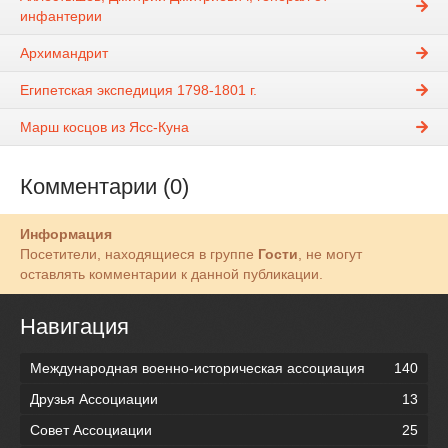
инфантерии
Архимандрит
Египетская экспедиция 1798-1801 г.
Марш косцов из Ясс-Куна
Комментарии (0)
Информация
Посетители, находящиеся в группе
Гости
, не могут
оставлять комментарии к данной публикации.
Навигация
Международная военно-историческая ассоциация
140
Друзья Ассоциации
13
Совет Ассоциации
25