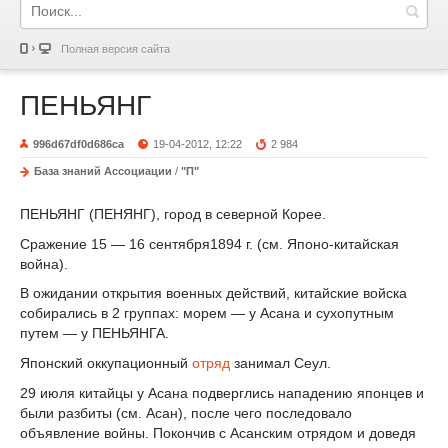
Полная версия сайта
ПЕНЬЯНГ
996d67df0d686ca
19-04-2012, 12:22
2 984
База знаний Ассоциации
/
"П"
ПЕНЬЯНГ (ПЕНЯНГ), город в северной Корее.
Сражение 15 — 16 сентября1894 г. (см. Японо-китайская
война).
В ожидании открытия военных действий, китайские войска
собирались в 2 группах: морем — у Асана и сухопутным
путем — у ПЕНЬЯНГА.
Японский оккупационный
отряд
занимал Сеул.
29 июля китайцы у Асана подверглись нападению японцев и
были разбиты (см. Асан), после чего последовало
объявление войны. Покончив с Асанским отрядом и доведя