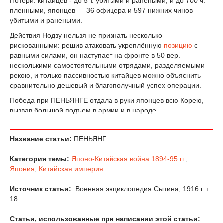
Потери: китайцев - до 5 т. убитыми и ранеными, и до 700 ч.
пленными, японцев — 36 офицера и 597 нижних чинов
убитыми и ранеными.
Действия Нодзу нельзя не признать несколько
рискованными: решив атаковать укреплённую
позицию
с
равными силами, он наступает на фронте в 50 вер.
несколькими самостоятельными отрядами, разделяемыми
рекою, и только пассивностью китайцев можно объяснить
сравнительно дешевый и благополучный успех операции.
Победа при ПЕНЬЯНГЕ отдала в руки японцев всю Корею,
вызвав большой подъем в армии и в народе.
Название статьи:
ПЕНЬЯНГ
Категория темы:
Японо-Китайская война 1894-95 гг.
,
Япония
,
Китайская империя
Источник статьи:
Военная энциклопедия Сытина, 1916 г. т.
18
Статьи, использованные при написании этой статьи: