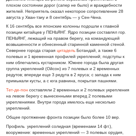
плохом состоянии дорог (сапер не было) и враждебности
жителей. Неприятель оказал некоторое сопротивление 28
августа у Хван-тзиу и 8 сентябрь — у Сен-Чена.
К 16 сентябрь все японские колонны подошли к главной
позиции китайцев у ПЕНЬЯНГ. Ядро позиции составлял гор.
ПЕНЬЯНГ, лежащий на правом берегу, на командующей
возвышенности и обнесенный старинной каменной стеной.
Севернее города старая
цитадель
Ботандай, а также 6
полевых и 1 временная профилей укреплений; подступы к
ним облегчались кустарником. Южнее города была другая
группа укреплений (Ойсон) из 7 полевых и 2 временных
редутов; впереди еще 3 редута в 2 яруса; с запада к ним
примыкали кусты, а с юга равнина, покрытая пашнями.
Тет-де-пон
составляли 2 временных и 2 полевых укрепления
на левом берегу с вынесенными вперед 2 полевыми
укреплениями. Внутри города имелось еще несколько
укреплений.
Общее протяжение фронта позиции было более 10 вер.
Профиль укреплений солидная (временами 14 фт.),
вооружение: временных укреплений — 3 полевых орудия,