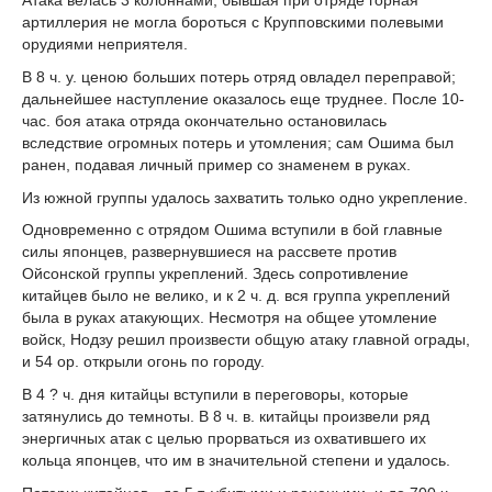
артиллерия не могла бороться с Крупповскими полевыми
орудиями неприятеля.
В 8 ч. у. ценою больших потерь отряд овладел переправой;
дальнейшее наступление оказалось еще труднее. После 10-
час. боя атака отряда окончательно остановилась
вследствие огромных потерь и утомления; сам Ошима был
ранен, подавая личный пример со знаменем в руках.
Из южной группы удалось захватить только одно укрепление.
Одновременно с отрядом Ошима вступили в бой главные
силы японцев, развернувшиеся на рассвете против
Ойсонской группы укреплений. Здесь сопротивление
китайцев было не велико, и к 2 ч. д. вся группа укреплений
была в руках атакующих. Несмотря на общее утомление
войск, Нодзу решил произвести общую атаку главной ограды,
и 54 ор. открыли огонь по городу.
В 4 ? ч. дня китайцы вступили в переговоры, которые
затянулись до темноты. В 8 ч. в. китайцы произвели ряд
энергичных атак с целью прорваться из охватившего их
кольца японцев, что им в значительной степени и удалось.