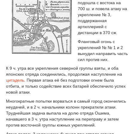
подошла с востока на
700 ш. и повела атаку на
укрепление № 3,
поддержанная
артиллерией с
дистанции в 370 сж.
Фланговый огонь с
укреплений № № 1 и 2
вынудил направить часть
сил против них.
К 9 ч. утра все укрепления северной группы взяты, и оба
японских отряда соединились, продолжая наступление на
цитадель
. Первая атака её без подготовки огнем была
отбита, и только содействие всех батарей обеспечило успех
новой атаки.
Многократные попытки ворваться в самый город окончились
неудачей, и в 2 ч. начальники колонн прекратили атаки.
Труднейшая задача выпала на долю отряда Ошима,
начавшего в 3 ч. утра наступление на переправу и затем
против восточной группы южных укреплений.
Атака велась 3 колоннами; бывшая при отряде горная