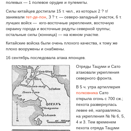
полевых — 1 полевое орудие и пулеметы.
Силы китайцев достигали 15 т. чел., из которых 2 ? т/
занимали
тет-де-пон
, З ? т. — северо-западный участок, 6 т.
лучших войск — юго-восточные укрепления, восточную
окраину города и восточные редуты северной группы;
остальные силы (конница) — на южном участке.
Китайские войска были очень плохого качества, к тому же
плохо вооружены и снабжены.
16 сентябрь последовала атака японцев.
Отряды Тацуми и Сато
атаковали укрепления
северного фронта.
В 5 ч. утра артиллерия
полковника
Сато
открыла огонь с 700 сж.;
пехота развернулась
левее её, направляясь
на укрепления № № 6, 5,
4 и 3. Тем временем
пехота отряда Тацуми