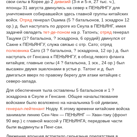
свои силы в Корее до 2
дивизий
(3-я и 5-я, 27 тыс. ч.),
японцы 31 августа двинулись на север к ПЕНЬЯНГУ для
уничтожения собиравшейся здесь главной группы китайских
войск.
Отряд
генерал Ошима (5 ? батальонов, 1 эскадрон 12
ор.) д. был наступать по дороге из Сеула в ПЕНЬЯНГ, имея
задачей овладеть
тет-де-поном
на р. Татонгь;
отряд
генерал
Тацуми (1? батальона, ? эскадрона, 6 орудий) двинулся от
Сакне к ПЕНЬЯНГУ, служа связью с отр. Сато; отряд
полковника
Сато (3 ? батальона, ? эскадрона, 12 ор.) д. был
наступать от Генсана к ПЕНЬЯНГУ, в обход левого фланга
китайцев; главные силы (4 ? батальона, 1 эск., 24 ор.) был
высажен двумя эшелонами в устье р. Татонг и д. был
двигаться вверх по правому берегу для атаки китайцев с
северо-запада.
Для обеспечения тыла оставлены 5 батальонов и 1 ?
эскадрона в Сеуле и Генсане. Общее начальствование
войсками было возложено на начальника 5-ой дивизии,
генерал-лейтенант
Нодзу. К этому времени китайские войска
занимали линию Сен-Чен — ПЕНЬЯНГ — Хван-тзиу (фронт
90 вер.) с главной массой у ПЕНЬЯНГА; передовые части
были выдвинуты в Пенг-сан.
Движение японцев встретило серьезные препятствия в