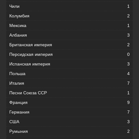
Чили
1
Колумбия
2
Мексика
1
Албания
3
Британская империя
2
Персидская империя
0
Испанская империя
3
Польша
4
Италия
7
Песни Союза ССР
1
Франция
9
Германия
7
США
3
Румыния
2