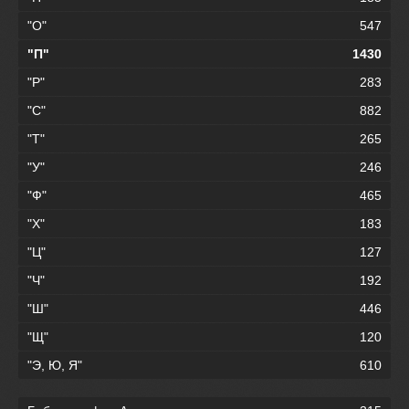
"О"
547
"П"
1430
"Р"
283
"С"
882
"Т"
265
"У"
246
"Ф"
465
"Х"
183
"Ц"
127
"Ч"
192
"Ш"
446
"Щ"
120
"Э, Ю, Я"
610