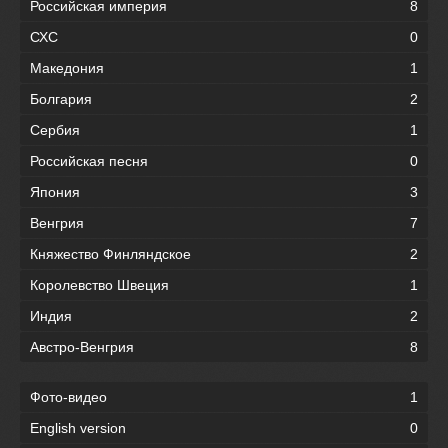
Российская империя
8
СХС
0
Македония
1
Болгария
2
Сербия
1
Российская песня
0
Япония
3
Венгрия
7
Княжество Финляндское
2
Королевство Швеция
1
Индия
2
Австро-Венгрия
8
Фото-видео
1
English version
0