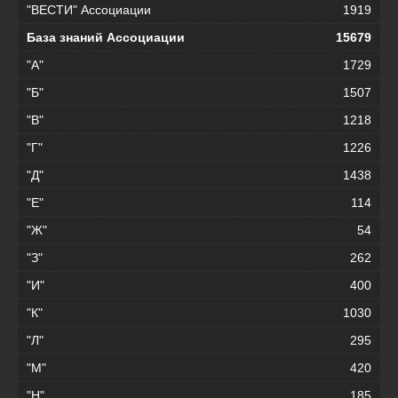
"ВЕСТИ" Ассоциации
1919
База знаний Ассоциации
15679
"А"
1729
"Б"
1507
"В"
1218
"Г"
1226
"Д"
1438
"Е"
114
"Ж"
54
"З"
262
"И"
400
"К"
1030
"Л"
295
"М"
420
"Н"
185