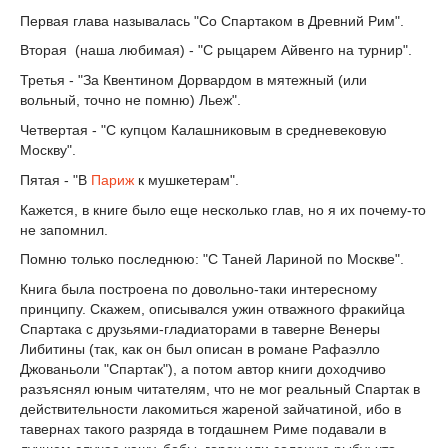
Первая глава называлась "Со Спартаком в Древний Рим".
Вторая (наша любимая) - "С рыцарем Айвенго на турнир".
Третья - "За Квентином Дорвардом в мятежный (или
вольный, точно не помню) Льеж".
Четвертая - "С купцом Калашниковым в средневековую
Москву".
Пятая - "В
Париж
к мушкетерам".
Кажется, в книге было еще несколько глав, но я их почему-то
не запомнил.
Помню только последнюю: "С Таней Лариной по Москве".
Книга была построена по довольно-таки интересному
принципу. Скажем, описывался ужин отважного фракийца
Спартака с друзьями-гладиаторами в таверне Венеры
Либитины (так, как он был описан в романе Рафаэлло
Джованьоли "Спартак"), а потом автор книги доходчиво
разъяснял юным читателям, что не мог реальный Спартак в
действительности лакомиться жареной зайчатиной, ибо в
тавернах такого разряда в тогдашнем Риме подавали в