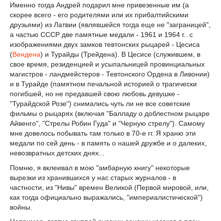
Именно тогда Андрей подарил мне привезенные им (а
скорее всего - его родителями или их прибалтийскими
друзьями) из Латвии (являвшейся тогда еще не "заграницей",
а частью СССР две памятные медали - 1961 и 1964 г.. с
изображениями двух замков тевтонских рыцарей - Цесиса
(
Вендена
) и Турайды (Трейдена). В Цесисе (служившем, в
свое время, резиденцией и усыпальницей провинциальных
магистров - ландмейстеров - Тевтонского Ордена в Ливонии)
и в Турайде (памятном печальной историей о трагически
погибшей, но не предавшей свою любовь девушке -
"Турайдской Розе") снимались чуть ли не все советские
фильмы о рыцарях (включая "Балладу о доблестном рыцаре
Айвенго", "Стрелы Робин Гуда" и "Черную стрелу"). Самому
мне довелось побывать там только в 70-е гг. Я храню эти
медали по сей день - в память о нашей дружбе и о далеких,
невозвратных детских днях...
Помню, я вклеивал в мою "амбарную книгу" некоторые
вырезки из хранившихся у нас старых журналов - в
частности, из "Нивы" времен Великой (Первой мировой, или,
как тогда официально выражались, "империалистической")
войны.