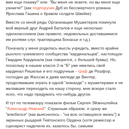
вам еще покажу!" или: "Вы меня не знаете, но вы меня еще
узнаете!" (как
подпоручик
Дуб из бессмертного романа
Ярослава Гашека о бравом солдате Швейке).
Вместе со мной ряды Организации Мушкетеров покинули
мой верный друг Андрей Баталов и еще несколько
одноклассников (как правило, недовольныx доставшимися
им ролями слуг, трактирщика Бонасье и т.д.).
Поначалу у меня родилась мысль учредить, вместо крайне
рыхлого гузеевского сообщества "кардинальцев", настоящую
Гвардию Кардинала (как говорится, с большой буквы). Но,
поскольку в нашем классе 2-м "Б" уже имелись свой
кардинал Ришелье и его подручные -
граф
де Рошфор,
господин де Жюссак и даже миледи де Винтер,
продолжавшие играть в одной "команде" с мушкетерами и не
желавшие переходить на нашу сторону, мне вскоре стало
ясно, что надо придумать что-нибудь другое.
И тут по телевизору показали фильм Сергея Эйзенштейна
"
Александр Невский
". Странным образом, я сразу же
"влюбился" (как выяснилось - "на всю оставшуюся жизнь") в
экранных рыцарей Тевтонского Ордена (хотя режиссер и
сценарист наделили их, казалось бы, самыми