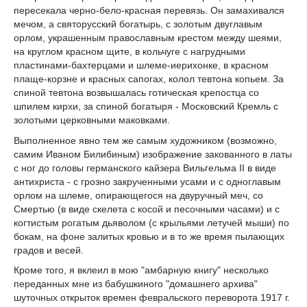
пересекала черно-бело-красная перевязь. Он замахивался
мечом, а святорусский богатырь, с золотым двуглавым
орлом, украшенным православным крестом между шеями,
на круглом красном щите, в кольчуге с нагрудными
пластинами-бахтерцами и шлеме-иерихонке, в красном
плаще-корзне и красных сапогах, колол тевтона копьем. За
спиной тевтона возвышалась готическая крепостца со
шпилем кирхи, за спиной богатыря - Московский Кремль с
золотыми церковными маковками.
Выполненное явно тем же самым художником (возможно,
самим Иваном Билибиным) изображение закованного в латы
с ног до головы германского кайзера Вильгельма II в виде
антихриста - с грозно закрученными усами и с одноглавым
орлом на шлеме, опирающегося на двуручный меч, со
Смертью (в виде скелета с косой и песочными часами) и с
когтистым рогатым дьяволом (с крыльями летучей мыши) по
бокам, на фоне залитых кровью и в то же время пылающих
градов и весей.
Кроме того, я вклеил в мою "амбарную книгу" несколько
переданных мне из бабушкиного "домашнего архива"
шуточных открыток времен февральского переворота 1917 г.