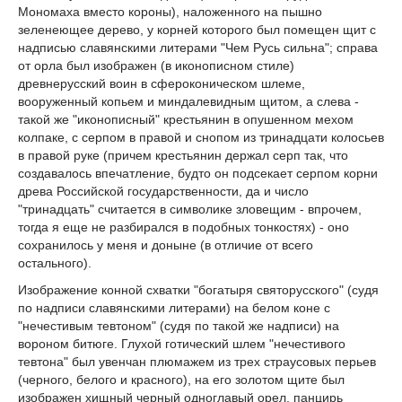
Мономаха вместо короны), наложенного на пышно
зеленеющее дерево, у корней которого был помещен щит с
надписью славянскими литерами "Чем Русь сильна"; справа
от орла был изображен (в иконописном стиле)
древнерусский воин в сфероконическом шлеме,
вооруженный копьем и миндалевидным щитом, а слева -
такой же "иконописный" крестьянин в опушенном мехом
колпаке, с серпом в правой и снопом из тринадцати колосьев
в правой руке (причем крестьянин держал серп так, что
создавалось впечатление, будто он подсекает серпом корни
древа Российской государственности, да и число
"тринадцать" считается в символике зловещим - впрочем,
тогда я еще не разбирался в подобных тонкостях) - оно
сохранилось у меня и доныне (в отличие от всего
остального).
Изображение конной схватки "богатыря святорусского" (судя
по надписи славянскими литерами) на белом коне с
"нечестивым тевтоном" (судя по такой же надписи) на
вороном битюге. Глухой готический шлем "нечестивого
тевтона" был увенчан плюмажем из трех страусовых перьев
(черного, белого и красного), на его золотом щите был
изображен хищный черный одноглавый орел, панцирь