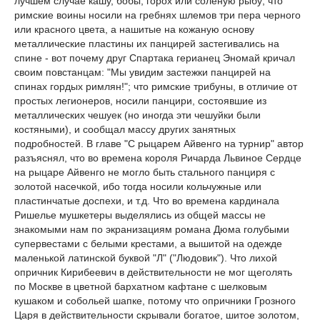
лучшем случае кашу, бобы, горох или соленую рыбу; что
римские воины носили на гребнях шлемов три пера черного
или красного цвета, а нашитые на кожаную основу
металлические пластины их панцирей застегивались на
спине - вот почему друг Спартака герианец Эномай кричал
своим повстанцам: "Мы увидим застежки панцирей на
спинах гордых римлян!"; что римские трибуны, в отличие от
простых легионеров, носили панцири, состоявшие из
металлических чешуек (но иногда эти чешуйки были
костяными), и сообщал массу других занятных
подробностей. В главе "С рыцарем Айвенго на турнир" автор
разъяснял, что во времена короля Ричарда Львиное Сердце
на рыцаре Айвенго не могло быть стального панциря с
золотой насечкой, ибо тогда носили кольчужные или
пластинчатые доспехи, и т.д. Что во времена кардинала
Ришелье мушкетеры выделялись из общей массы не
знакомыми нам по экранизациям романа Дюма голубыми
супервестами с белыми крестами, а вышитой на одежде
маленькой латинской буквой "Л" ("Людовик"). Что лихой
опричник Кирибеевич в действительности не мог щеголять
по Москве в цветной бархатном кафтане с шелковым
кушаком и собольей шапке, потому что опричники Грозного
Царя в действительности скрывали богатое, шитое золотом,