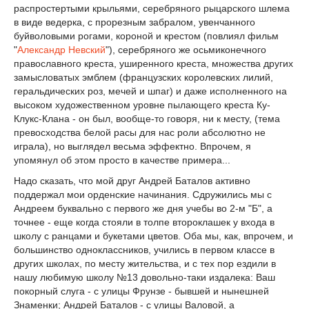
распростертыми крыльями, серебряного рыцарского шлема
в виде ведерка, с прорезным забралом, увенчанного
буйволовыми рогами, короной и крестом (повлиял фильм
"
Александр Невский
"), серебряного же осьмиконечного
православного креста, уширенного креста, множества других
замысловатых эмблем (французских королевских лилий,
геральдических роз, мечей и шпаг) и даже исполненного на
высоком художественном уровне пылающего креста Ку-
Клукс-Клана - он был, вообще-то говоря, ни к месту, (тема
превосходства белой расы для нас роли абсолютно не
играла), но выглядел весьма эффектно. Впрочем, я
упомянул об этом просто в качестве примера...
Надо сказать, что мой друг Андрей Баталов активно
поддержал мои орденские начинания. Сдружились мы с
Андреем буквально с первого же дня учебы во 2-м "Б", а
точнее - еще когда стояли в толпе второклашек у входа в
школу с ранцами и букетами цветов. Оба мы, как, впрочем, и
большинство одноклассников, учились в первом классе в
других школах, по месту жительства, и с тех пор ездили в
нашу любимую школу №13 довольно-таки издалека: Ваш
покорный слуга - с улицы Фрунзе - бывшей и нынешней
Знаменки; Андрей Баталов - с улицы Валовой, а