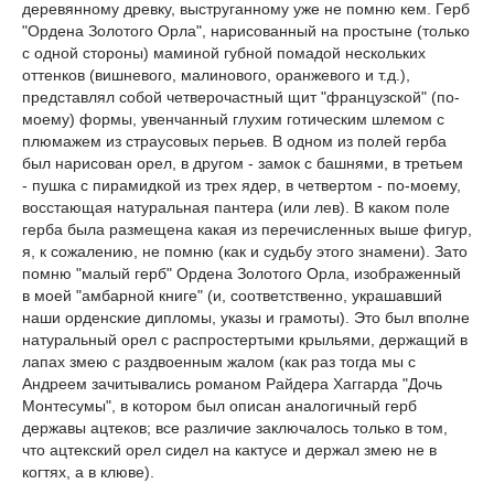
деревянному древку, выструганному уже не помню кем. Герб
"Ордена Золотого Орла", нарисованный на простыне (только
с одной стороны) маминой губной помадой нескольких
оттенков (вишневого, малинового, оранжевого и т.д.),
представлял собой четверочастный щит "французской" (по-
моему) формы, увенчанный глухим готическим шлемом с
плюмажем из страусовых перьев. В одном из полей герба
был нарисован орел, в другом - замок с башнями, в третьем
- пушка с пирамидкой из трех ядер, в четвертом - по-моему,
восстающая натуральная пантера (или лев). В каком поле
герба была размещена какая из перечисленных выше фигур,
я, к сожалению, не помню (как и судьбу этого знамени). Зато
помню "малый герб" Ордена Золотого Орла, изображенный
в моей "амбарной книге" (и, соответственно, украшавший
наши орденские дипломы, указы и грамоты). Это был вполне
натуральный орел с распростертыми крыльями, держащий в
лапах змею с раздвоенным жалом (как раз тогда мы с
Андреем зачитывались романом Райдера Хаггарда "Дочь
Монтесумы", в котором был описан аналогичный герб
державы ацтеков; все различие заключалось только в том,
что ацтекский орел сидел на кактусе и держал змею не в
когтях, а в клюве).