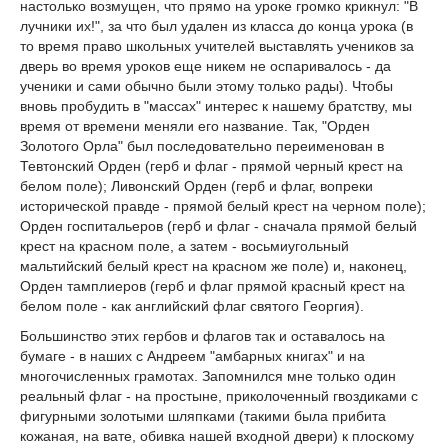
настолько возмущен, что прямо на уроке громко крикнул: "В
лучники их!", за что был удален из класса до конца урока (в
то время право школьных учителей выставлять учеников за
дверь во время уроков еще никем не оспаривалось - да
ученики и сами обычно были этому только рады). Чтобы
вновь пробудить в "массах" интерес к нашему братству, мы
время от времени меняли его название. Так, "Орден
Золотого Орла" был последовательно переименован в
Тевтонский Орден (герб и флаг - прямой черный крест на
белом поле); Ливонский Орден (герб и флаг, вопреки
исторической правде - прямой белый крест на черном поле);
Орден госпитальеров (герб и флаг - сначала прямой белый
крест на красном поле, а затем - восьмиугольный
мальтийский белый крест на красном же поле) и, наконец,
Орден тамплиеров (герб и флаг прямой красный крест на
белом поле - как английский флаг святого Георгия).
Большинство этих гербов и флагов так и оставалось на
бумаге - в наших с Андреем "амбарных книгах" и на
многочисленных грамотах. Запомнился мне только один
реальный флаг - на простыне, приколоченный гвоздиками с
фигурными золотыми шляпками (такими была прибита
кожаная, на вате, обивка нашей входной двери) к плоскому