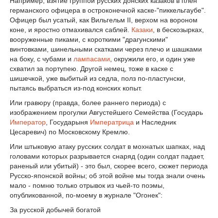
Например, взятие группой русских донских казаков в плен
германского офицера в остроконечной каске-"пиккельгаубе".
Офицер был усатый, как Вильгельм II, верхом на вороном
коне, и яростно отмахивался саблей.
Казаки
, в бескозырках,
вооруженные пиками, с короткими "драгунскими"
винтовками, шинельными скатками через плечо и шашками
на боку, с чубами и
лампасами
, окружили его, и один уже
схватил за портупею. Другой немец, тоже в каске с
шишечкой, уже выбитый из седла, полз по-пластунски,
пытаясь выбраться из-под конских копыт.
Или гравюру (правда, более раннего периода) с
изображением прогулки Августейшего Семейства (Государь
Император
, Государыня
Императрица
и Наследник
Цесаревич) по Московскому Кремлю.
Или штыковую атаку русских солдат в мохнатых шапках, над
головами которых разрывается снаряд (один солдат падает,
раненый или убитый) - это был, скорее всего, сюжет периода
Русско-японской войны; об этой войне мы тогда знали очень
мало - помню только отрывок из чьей-то поэмы,
опубликованной, по-моему в журнале "Огонек":
За русской добычей богатой