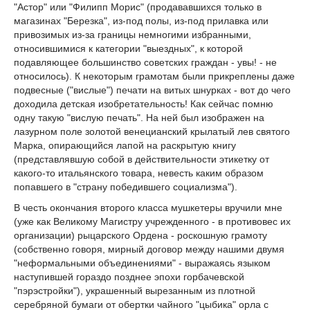
"Астор" или "Филипп Морис" (продававшихся только в
магазинах "Березка", из-под полы, из-под прилавка или
привозимых из-за границы немногими избранными,
относившимися к категории "выездных", к которой
подавляющее большинство советских граждан - увы! - не
относилось). К некоторым грамотам были прикреплены даже
подвесные ("вислые") печати на витых шнурках - вот до чего
доходила детская изобретательность! Как сейчас помню
одну такую "вислую печать". На ней был изображен на
лазурном поле золотой венецианский крылатый лев святого
Марка, опирающийся лапой на раскрытую книгу
(представлявшую собой в действительности этикетку от
какого-то итальянского товара, невесть каким образом
попавшего в "страну победившего социализма").
В честь окончания второго класса мушкетеры вручили мне
(уже как Великому Mагистру учрежденного - в противовес их
организации) рыцарского Ордена - роскошную грамоту
(собственно говоря, мирный договор между нашими двумя
"неформальными объединениями" - выражаясь языком
наступившей гораздо позднее эпохи горбачевской
"пэрэстройки"), украшенный вырезанным из плотной
серебряной бумаги от обертки чайного "цыбика" орла с