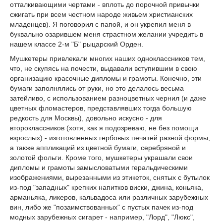
отталкивающими чертами - вплоть до порочной привычки
сжигать при всем честном народе живьем христианских
младенцев). Я поговорил с папой, и он укрепил меня в
буквально озарившем меня страстном желании учредить в
нашем классе 2-м "Б" рыцарский Орден.
Мушкетеры привлекали многих наших одноклассников тем,
что, не скупясь на почести, выдавали вступившим в свою
организацию красочные дипломы и грамоты. Конечно, эти
бумаги заполнялись от руки, но это делалось весьма
затейливо, с использованием разноцветных чернил (и даже
цветных фломастеров, представлявших тогда большую
редкость для Москвы), довольно искусно - для
второклассников (хотя, как я подозреваю, не без помощи
взрослых) - изготовленных гербовых печатей разной формы,
а также аппликаций из цветной бумаги, серебряной и
золотой фольги. Кроме того, мушкетеры украшали свои
дипломы и грамоты замысловатыми геральдическими
изображениями, вырезанными из этикеток, снятых с бутылок
из-под "западных" крепких напитков виски, джина, коньяка,
арманьяка, ликеров, кальвадоса или различных зарубежных
вин, либо же "позаимствованных" с пустых пачек из-под
модных зарубежных сигарет - например, "Лорд", "Люкс",