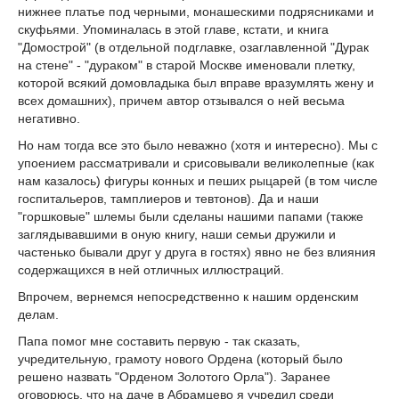
нижнее платье под черными, монашескими подрясниками и
скуфьями. Упоминалась в этой главе, кстати, и книга
"Домострой" (в отдельной подглавке, озаглавленной "Дурак
на стене" - "дураком" в старой Москве именовали плетку,
которой всякий домовладыка был вправе вразумлять жену и
всех домашних), причем автор отзывался о ней весьма
негативно.
Но нам тогда все это было неважно (хотя и интересно). Мы с
упоением рассматривали и срисовывали великолепные (как
нам казалось) фигуры конных и пеших рыцарей (в том числе
госпитальеров, тамплиеров и тевтонов). Да и наши
"горшковые" шлемы были сделаны нашими папами (также
заглядывавшими в оную книгу, наши семьи дружили и
частенько бывали друг у друга в гостях) явно не без влияния
содержащихся в ней отличных иллюстраций.
Впрочем, вернемся непосредственно к нашим орденским
делам.
Папа помог мне составить первую - так сказать,
учредительную, грамоту нового Oрдена (который было
решено назвать "Орденом Золотого Орла"). Заранее
оговорюсь, что на даче в Абрамцево я учредил среди