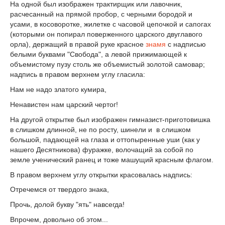
На одной был изображен трактирщик или лавочник,
расчесанный на прямой пробор, с черными бородой и
усами, в косоворотке, жилетке с часовой цепочкой и сапогах
(которыми он попирал поверженного царского двуглавого
орла), держащий в правой руке красное
знамя
с надписью
белыми буквами "Свобода", а левой прижимающей к
объемистому пузу столь же объемистый золотой самовар;
надпись в правом верхнем углу гласила:
Нам не надо златого кумира,
Ненавистен нам царский чертог!
На другой открытке был изображен гимназист-приготовишка
в слишком длинной, не по росту, шинели и в слишком
большой, падающей на глаза и оттопыренные уши (как у
нашего Десятникова) фуражке, волочащий за собой по
земле ученический ранец и тоже машущий красным флагом.
В правом верхнем углу открытки красовалась надпись:
Отречемся от твердого знака,
Прочь, долой букву "ять" навсегда!
Впрочем, довольно об этом...