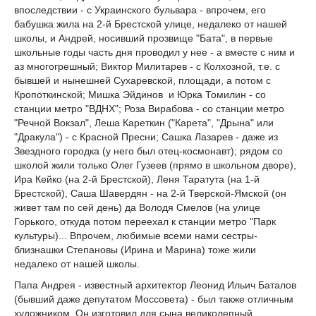
впоследствии - с Украинского бульвара - впрочем, его
бабушка жила на 2-й Брестской улице, недалеко от нашей
школы, и Андрей, носивший прозвище "Бата", в первые
школьные годы часть дня проводил у нее - а вместе с ним и
аз многогрешный; Виктор Милитарев - с Колхозной, т.е. с
бывшей и нынешней Сухаревской, площади, а потом с
Кропоткинской; Мишка Эйдинов и Юрка Томилин - со
станции метро "ВДНХ"; Роза Вирабова - со станции метро
"Речной Вокзал", Леша Кареткин ("Карета", "Дрына" или
"Дракула") - с Красной Пресни; Сашка Лазарев - даже из
Звездного городка (у него был отец-космонавт); рядом со
школой жили только Олег Гузеев (прямо в школьном дворе),
Ира Кейко (на 2-й Брестской), Леня Таратута (на 1-й
Брестской), Саша Шавердян - на 2-й Тверской-Ямской (он
живет там по сей день) да Володя Смелов (на улице
Горького, откуда потом переехал к станции метро "Парк
культуры)... Впрочем, любимые всеми нами сестры-
близнашки Степановы (Ирина и Марина) тоже жили
недалеко от нашей школы.
Папа Андрея - известный архитектор Леонид Ильич Баталов
(бывший даже депутатом Моссовета) - был также отличным
художником. Он изготовил для сына великолепный