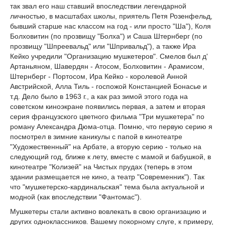
так звал его наш ставший впоследствии легендарной
личностью, в масштабах школы, приятель Петя Розенфельд,
бывший старше нас классом на год - или просто "Ша"), Коля
Болховитин (по прозвищу "Болха") и Саша Штернберг (по
прозвищу "Шпреевальд" или "Шпривальд"), а также Ира
Кейко учредили "Организацию мушкетеров". Смелов был д'
Артаньяном, Шавердян - Атосом, Болховитин - Арамисом,
Штернберг - Портосом, Ира Кейко - королевой Анной
Австрийской, Алла Тиль - госпожой Констанцией Бонасье и
т.д. Дело было в 1963 г., а как раз зимой этого года на
советском киноэкране появились первая, а затем и вторая
серия французского цветного фильма "Три мушкетера" по
роману Александра Дюма-отца. Помню, что первую серию я
посмотрел в зимние каникулы с папой в кинотеатре
"Художественный" на Арбате, а вторую серию - только на
следующий год, ближе к лету, вместе с мамой и бабушкой, в
кинотеатре "Колизей" на Чистых прудах (теперь в этом
здании размещается не кино, а театр "Современник"). Так
что "мушкетерско-кардинальская" тема была актуальной и
модной (как впоследствии "Фантомас").
Мушкетеры стали активно вовлекать в свою организацию и
других одноклассников. Вашему покорному слуге, к примеру,