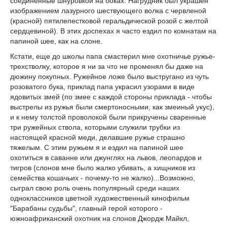
соединенные шнуровкой на боках. Нагрудник был украшен
изображением лазурного шествующего волка с червленой
(красной) пятилепестковой геральдической розой с желтой
сердцевиной). В этих доспехах я часто ездил по комнатам на
папиной шее, как на слоне.
Кстати, еще до школы папа смастерил мне охотничье ружье-
трехстволку, которое я ни за что не променял бы даже на
дюжину покупных. Ружейное ложе было выстругано из чуть
розоватого бука, приклад папа украсил узорами в виде
ядовитых змей (по змее с каждой стороны приклада - чтобы
выстрелы из ружья были смертоносными, как змеиный укус),
и к нему толстой проволокой были прикручены сваренные
три ружейных ствола, которыми служили трубки из
настоящей красной меди, делавшие ружье страшно
тяжелым. С этим ружьем я и ездил на папиной шее
охотиться в саванне или джунглях на львов, леопардов и
тигров (слонов мне было жалко убивать, а хищников из
семейства кошачьих - почему-то не жалко)...Возможно,
сыграл свою роль очень популярный среди наших
одноклассников цветной художественный кинофильм
"Барабаны судьбы", главный герой которого -
южноафриканский охотник на слонов Джордж Майкл,