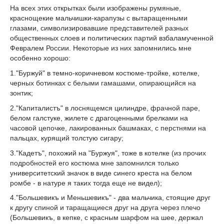
На всех этих открытках были изображены румяные,
краснощекие мальчишки-карапузы с вытаращенными
глазами, символизировавшие представителей разных
общественных слоев и политических партий взбаламученной
Февралем России. Некоторые из них запомнились мне
особенно хорошо:
1."Буржуй" в темно-коричневом костюме-тройке, котелке,
черных ботинках с белыми гамашами, опирающийся на
зонтик;
2."Капиталистъ" в лоснящемся цилиндре, фрачной паре,
белом галстуке, жилете с драгоценными брелками на
часовой цепочке, лакированных башмаках, с перстнями на
пальцах, курящий толстую сигару;
3."Кадетъ", похожий на "Буржуя", тоже в котелке (из прочих
подробностей его костюма мне запомнился только
университетский значок в виде синего креста на белом
ромбе - в натуре я таких тогда еще не видел);
4."Большевикъ и Меньшевикъ" - два мальчика, стоящие друг
к другу спиной и таращащиеся друг на друга через плечо
(Большевикъ, в кепке, с красным шарфом на шее, держал