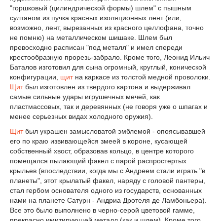
"горшковый (цилиндрической формы) шлем" с пышным
султаном из пучка красных изоляционных лент (или,
возможно, лент, вырезанных из красного целлофана, точно
не помню) на металлическом шишаке. Шлем был
превосходно расписан "под металл" и имел спереди
крестообразную прорезь-забрало. Кроме того, Леонид Ильич
Баталов изготовил для сына огромный, круглый, конической
конфигурации,
щит
на каркасе из толстой медной проволоки.
Щит
был изготовлен из твердого картона и выдерживал
самые сильные удары игрушечных мечей, как
пластмассовых, так и деревянных (не говоря уже о шпагах и
менее серьезных видах холодного оружия).
Щит
был украшен замысловатой эмблемой - опоясывавшей
его по краю извивающейся змеей в короне, кусающей
собственный хвост, образовав кольцо, в центре которого
помещался пылающий факел с парой распростертых
крыльев (впоследствии, когда мы с Андреем стали играть "в
планеты", этот крылатый факел, наряду с головой пантеры,
стал гербом основателя одного из государств, основанных
нами на планете Сатурн - Андриа Дротеля де Ламбоньера).
Все это было выполнено в черно-серой цветовой гамме,
прекрасно имитирующей металл (как и шлем). Кроме того,