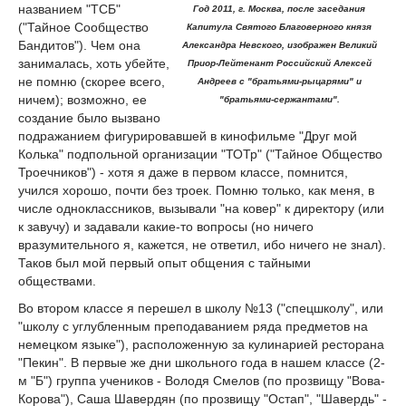
названием "ТСБ"
Год 2011, г. Москва, после заседания
("Тайное Сообщество
Капитула Святого Благоверного князя
Бандитов"). Чем она
Александра Невского, изображен Великий
занималась, хоть убейте,
Приор-Лейтенант Российский Алексей
не помню (скорее всего,
Андреев с "братьями-рыцарями" и
ничем); возможно, ее
"братьями-сержантами".
создание было вызвано
подражанием фигурировавшей в кинофильме "Друг мой
Колька" подпольной организации "ТОТр" ("Тайное Общество
Троечников") - хотя я даже в первом классе, помнится,
учился хорошо, почти без троек. Помню только, как меня, в
числе одноклассников, вызывали "на ковер" к директору (или
к завучу) и задавали какие-то вопросы (но ничего
вразумительного я, кажется, не ответил, ибо ничего не знал).
Таков был мой первый опыт общения с тайными
обществами.
Во втором классе я перешел в школу №13 ("спецшколу", или
"школу с углубленным преподаванием ряда предметов на
немецком языке"), расположенную за кулинарией ресторана
"Пекин". В первые же дни школьного года в нашем классе (2-
м "Б") группа учеников - Володя Смелов (по прозвищу "Вова-
Корова"), Саша Шавердян (по прозвищу "Остап", "Шавердь" -