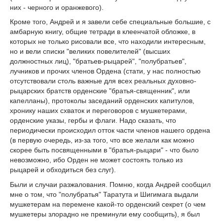
них - черного и оранжевого).
Кроме того, Андрей и я завели себе специальные большие, с
амбарную книгу, общие тетради в клеенчатой обложке, в
которых не только рисовали все, что находили интересным,
но и вели списки "великих повелителей" (высших
должностных лиц), "братьев-рыцарей", "полубратьев",
лучников и прочих членов Ордена (стати, у нас полностью
отсутствовали столь важные для всех реальных духовно-
рыцарских братств орденские "братья-священник", или
капелланы), протоколы заседаний орденских капитулов,
хронику наших схваток и переговоров с мушкетерами,
орденские указы, гербы и флаги. Надо сказать, что
периодически происходил отток части членов нашего ордена
(в первую очередь, из-за того, что все желали как можно
скорее быть посвященными в "братья-рыцари" - что было
невозможно, ибо Орден не может состоять только из
рыцарей и обходиться без слуг).
Были и случаи разжалования. Помню, когда Андрей сообщил
мне о том, что "полубратья" Таратута и Шигимага выдали
мушкетерам на перемене какой-то орденский секрет (о чем
мушкетеры злорадно не преминули ему сообщить), я был