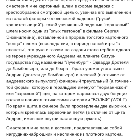
смастерил мне картонный шлем в форме ведерка с
крестообразной смотровой щелью, увенчав его выпиленной
из толстой фанеры человеческой ладонью ("рукой-
хранительницей")- такой увенчанный ладонью "горшковый"
шлем носил один из "злых тевтонов" в фильме Сергея
Эйзенштейна), вставленной в прорезь толстого картонного
"донца" шлема (впоследствии, в период нашей игры "в
планеты", эта рука с глазом на ладони стала гербом одного
из героев учрежденного Андреем на планете Сатурн
государства под названием "Лученбург" - Эдварда Дротеля
де Ламбоньера, или де Леэра - брата упомянутого выше
Андриа Дротеля де Ламбоньера) и плоский (в отличие от
андреевского выпуклого) фанерный треугольный (а точнее -
той формы, которую в геральдике именуют "норманнской"
или "варяжской") щит, на котором нарисовал двух бегущих
волков и написал готическими литерами "ВОЛЬФ" (WOLF).
По краям щита в фанере были просверлены две дырочки, к
которым крепилась веревочная петля (в отличие от щита
Андрея, имевшем внутри настоящую рукоять).
Смастерил мне папа и доспехи, представлявшие собой
нагрудник-набрюшник и наспинник из плотного картона,