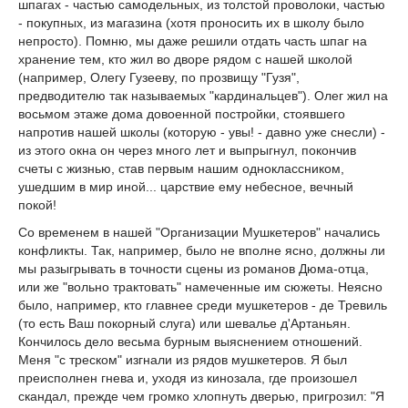
шпагах - частью самодельных, из толстой проволоки, частью
- покупных, из магазина (хотя проносить их в школу было
непросто). Помню, мы даже решили отдать часть шпаг на
хранение тем, кто жил во дворе рядом с нашей школой
(например, Олегу Гузееву, по прозвищу "Гузя",
предводителю так называемых "кардинальцев"). Олег жил на
восьмом этаже дома довоенной постройки, стоявшего
напротив нашей школы (которую - увы! - давно уже снесли) -
из этого окна он через много лет и выпрыгнул, покончив
счеты с жизнью, став первым нашим одноклассником,
ушедшим в мир иной... царствие ему небесное, вечный
покой!
Со временем в нашей "Организации Мушкетеров" начались
конфликты. Так, например, было не вполне ясно, должны ли
мы разыгрывать в точности сцены из романов Дюма-отца,
или же "вольно трактовать" намеченные им сюжеты. Неясно
было, например, кто главнее среди мушкетеров - де Тревиль
(то есть Ваш покорный слуга) или шевалье д'Артаньян.
Кончилось дело весьма бурным выяснением отношений.
Меня "с треском" изгнали из рядов мушкетеров. Я был
преисполнен гнева и, уходя из кинозала, где произошел
скандал, прежде чем громко хлопнуть дверью, пригрозил: "Я