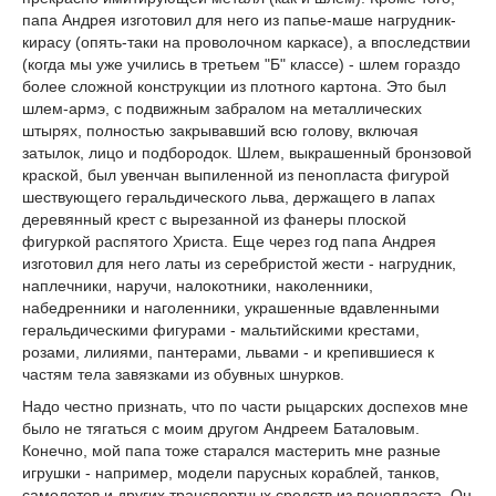
папа Андрея изготовил для него из папье-маше нагрудник-
кирасу (опять-таки на проволочном каркасе), а впоследствии
(когда мы уже учились в третьем "Б" классе) - шлем гораздо
более сложной конструкции из плотного картона. Это был
шлем-армэ, с подвижным забралом на металлических
штырях, полностью закрывавший всю голову, включая
затылок, лицо и подбородок. Шлем, выкрашенный бронзовой
краской, был увенчан выпиленной из пенопласта фигурой
шествующего геральдического льва, держащего в лапах
деревянный крест с вырезанной из фанеры плоской
фигуркой распятого Христа. Еще через год папа Андрея
изготовил для него латы из серебристой жести - нагрудник,
наплечники, наручи, налокотники, наколенники,
набедренники и наголенники, украшенные вдавленными
геральдическими фигурами - мальтийскими крестами,
розами, лилиями, пантерами, львами - и крепившиеся к
частям тела завязками из обувных шнурков.
Надо честно признать, что по части рыцарских доспехов мне
было не тягаться с моим другом Андреем Баталовым.
Конечно, мой папа тоже старался мастерить мне разные
игрушки - например, модели парусных кораблей, танков,
самолетов и других транспортных средств из пенопласта. Он