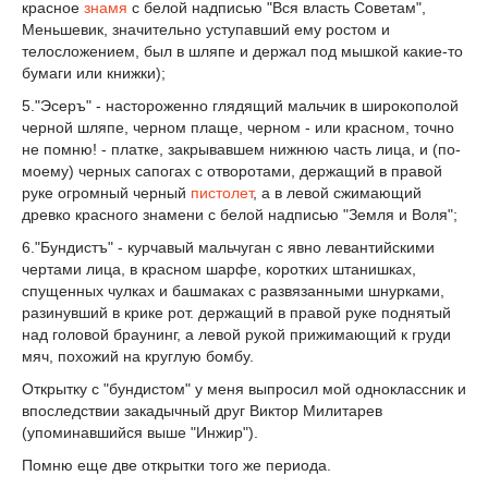
красное
знамя
с белой надписью "Вся власть Советам",
Меньшевик, значительно уступавший ему ростом и
телосложением, был в шляпе и держал под мышкой какие-то
бумаги или книжки);
5."Эсеръ" - настороженно глядящий мальчик в широкополой
черной шляпе, черном плаще, черном - или красном, точно
не помню! - платке, закрывавшем нижнюю часть лица, и (по-
моему) черных сапогах с отворотами, держащий в правой
руке огромный черный
пистолет
, а в левой сжимающий
древко красного знамени с белой надписью "Земля и Воля";
6."Бундистъ" - курчавый мальчуган с явно левантийскими
чертами лица, в красном шарфе, коротких штанишках,
спущенных чулках и башмаках с развязанными шнурками,
разинувший в крике рот. держащий в правой руке поднятый
над головой браунинг, а левой рукой прижимающий к груди
мяч, похожий на круглую бомбу.
Открытку с "бундистом" у меня выпросил мой одноклассник и
впоследствии закадычный друг Виктор Милитарев
(упоминавшийся выше "Инжир").
Помню еще две открытки того же периода.