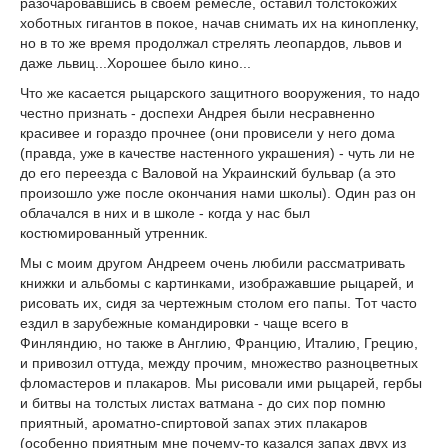
разочаровавшись в своем ремесле, оставил толстокожих
хоботных гигантов в покое, начав снимать их на кинопленку,
но в то же время продолжал стрелять леопардов, львов и
даже львиц...Хорошее было кино...
Что же касается рыцарского защитного вооружения, то надо
честно признать - доспехи Андрея были несравненно
красивее и гораздо прочнее (они провисели у него дома
(правда, уже в качестве настенного украшения) - чуть ли не
до его переезда с Валовой на Украинский бульвар (а это
произошло уже после окончания нами школы). Один раз он
облачался в них и в школе - когда у нас был
костюмированный утренник.
Мы с моим другом Андреем очень любили рассматривать
книжки и альбомы с картинками, изображавшие рыцарей, и
рисовать их, сидя за чертежным столом его папы. Тот часто
ездил в зарубежные командировки - чаще всего в
Финляндию, но также в Англию, Францию, Италию, Грецию,
и привозил оттуда, между прочим, множество разноцветных
фломастеров и плакаров. Мы рисовали ими рыцарей, гербы
и битвы на толстых листах ватмана - до сих пор помню
приятный, ароматно-спиртовой запах этих плакаров
(особенно приятным мне почему-то казался запах двух из