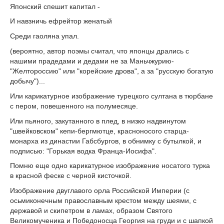
Японский спешит капитал -
И навзничь ефрейтор женатый
Среди гаоляна упал.
(вероятно, автор поэмы считал, что японцы дрались с
нашими прадедами и дедами не за Маньчжурию-
"Желтороссию" или "корейские дрова", а за "русскую богатую
добычу")...
Или карикатурное изображение турецкого султана в тюрбане
с пером, повешенного на полумесяце.
Или пьяного, закутанного в плед, в низко надвинутом
"швейковском" кепи-бергмютце, красноносого старца-
монарха из династии Габсбургов, в обнимку с бутылкой, и
подписью: "Горькая водка Франца-Иосифа".
Помню еще одно карикатурное изображение носатого турка
в красной феске с черной кисточкой.
Изображение двуглавого орла Российской Империи (с
осьмиконечным православным крестом между шеями, с
державой и скипетром в ламах, образом Святого
Великомученика и Победоносца Георгия на груди и с шапкой