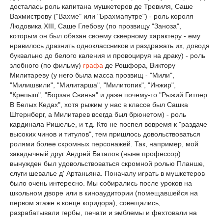
досталась роль капитана мушкетеров де Тревиля, Саше
Вахмистрову ("Вахме" или "Брахмапутре") - роль короля
Людовика XIII, Саше Глебову (по прозвищу "Заноза",
которым он был обязан своему скверному характеру - ему
нравилось дразнить одноклассников и раздражать их, доводя
буквально до белого каления и провоцируя на драку) - роль
злобного (по фильму)
графа
де Рошфора, Виктору
Милитареву (у него была масса прозвищ - "Мили",
"Милишвили", "Милитарша", "Милитопик", "Инжир",
"Крепыш", "Борзая Свинья" и даже почему-то "Рыжий Гитлер
В Белых Кедах", хотя рыжим у нас в классе был Сашка
Штернберг, а Милитарев всегда был брюнетом) - роль
кардинала Ришелье, и т.д. Кто не поспел вовремя к "раздаче
высоких чинов и титулов", тем пришлось довольствоваться
ролями более скромных персонажей. Так, например, мой
закадычный друг Андрей Баталов (ныне профессор)
вынужден был удовольствоваться скромной ролью Планше,
слуги шевалье д' Артаньяна. Поначалу играть в мушкетеров
было очень интересно. Мы собирались после уроков на
школьном дворе или в киноаудитории (помещавшейся на
первом этаже в конце коридора), совещались,
разрабатывали гербы, печати и эмблемы и фехтовали на