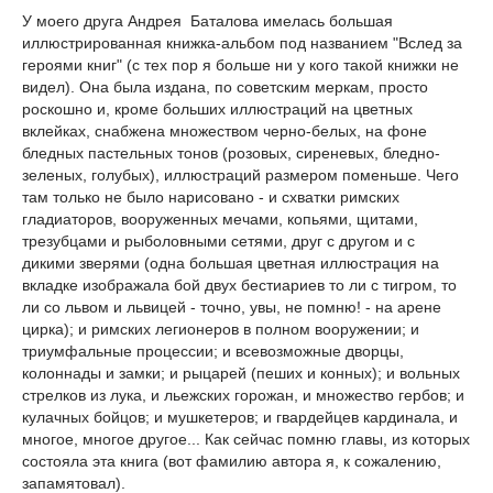
У моего друга Андрея Баталова имелась большая
иллюстрированная книжка-альбом под названием "Вслед за
героями книг" (с тех пор я больше ни у кого такой книжки не
видел). Она была издана, по советским меркам, просто
роскошно и, кроме больших иллюстраций на цветных
вклейках, снабжена множеством черно-белых, на фоне
бледных пастельных тонов (розовых, сиреневых, бледно-
зеленых, голубых), иллюстраций размером поменьше. Чего
там только не было нарисовано - и схватки римских
гладиаторов, вооруженных мечами, копьями, щитами,
трезубцами и рыболовными сетями, друг с другом и с
дикими зверями (одна большая цветная иллюстрация на
вкладке изображала бой двух бестиариев то ли с тигром, то
ли со львом и львицей - точно, увы, не помню! - на арене
цирка); и римских легионеров в полном вооружении; и
триумфальные процессии; и всевозможные дворцы,
колоннады и замки; и рыцарей (пеших и конных); и вольных
стрелков из лука, и льежских горожан, и множество гербов; и
кулачных бойцов; и мушкетеров; и гвардейцев кардинала, и
многое, многое другое... Как сейчас помню главы, из которых
состояла эта книга (вот фамилию автора я, к сожалению,
запамятовал).