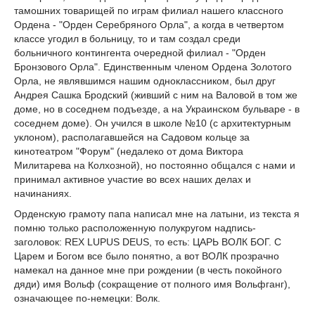
тамошних товарищей по играм филиал нашего классного
Ордена - "Орден Серебряного Орла", а когда в четвертом
классе угодил в больницу, то и там создал среди
больничного контингента очередной филиал - "Орден
Бронзового Орла". Единственным членом Ордена Золотого
Орла, не являвшимся нашим одноклассником, был друг
Андрея Сашка Бродский (живший с ним на Валовой в том же
доме, но в соседнем подъезде, а на Украинском бульваре - в
соседнем доме). Он учился в школе №10 (с архитектурным
уклоном), располагавшейся на Садовом кольце за
кинотеатром "Форум" (недалеко от дома Виктора
Милитарева на Колхозной), но постоянно общался с нами и
принимал активное участие во всех наших делах и
начинаниях.
Орденскую грамоту папа написал мне на латыни, из текста я
помню только расположенную полукругом надпись-
заголовок: REX LUPUS DEUS, то есть: ЦАРЬ ВОЛК БОГ. С
Царем и Богом все было понятно, а вот ВОЛК прозрачно
намекал на данное мне при рождении (в честь покойного
дяди) имя Вольф (сокращение от полного имя Вольфганг),
означающее по-немецки: Волк.