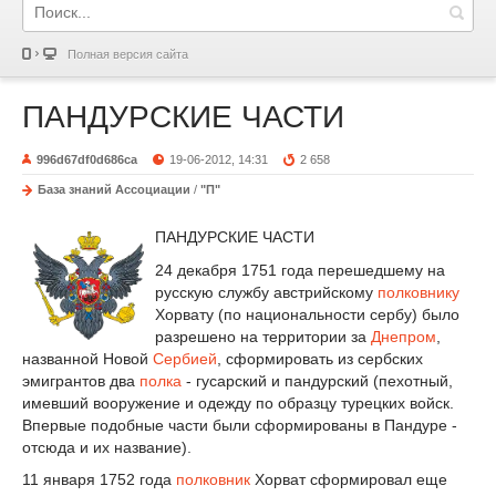
Полная версия сайта
ПАНДУРСКИЕ ЧАСТИ
996d67df0d686ca
19-06-2012, 14:31
2 658
База знаний Ассоциации
/
"П"
ПАНДУРСКИЕ ЧАСТИ
24 декабря 1751 года перешедшему на
русскую службу австрийскому
полковнику
Хорвату (по национальности сербу) было
разрешено на территории за
Днепром
,
названной Новой
Сербией
, сформировать из сербских
эмигрантов два
полка
- гусарский и пандурский (пехотный,
имевший вооружение и одежду по образцу турецких войск.
Впервые подобные части были сформированы в Пандуре -
отсюда и их название).
11 января 1752 года
полковник
Хорват сформировал еще