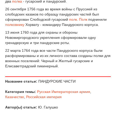
два
полка
- гусарский и пандурский.
26 сентября 1756 года во время войны с Пруссией из
слободских казаков по образцу пандурских частей был
сформирован Слободской гусарский
полк
.
Полк
подчинили
полковнику
Хорвату - командиру Пандурского корпуса.
13 июня 1760 года для охраны и обороны
Новомиргородского укрепления сформировали одну
гренадерскую и три пандурские роты.
22 марта 1764 года все части Пандурского корпуса были
расформированы и из их личного состава созданы полки для
военных поселений: Черный и Желтый гусарские и
Елисаветградский пикинерный.
Название статьи:
ПАНДУРСКИЕ ЧАСТИ
Категория темы:
Русская Императорская армия
,
Казачество
,
Российская империя
Автор(ы) статьи:
Ю. Галушко