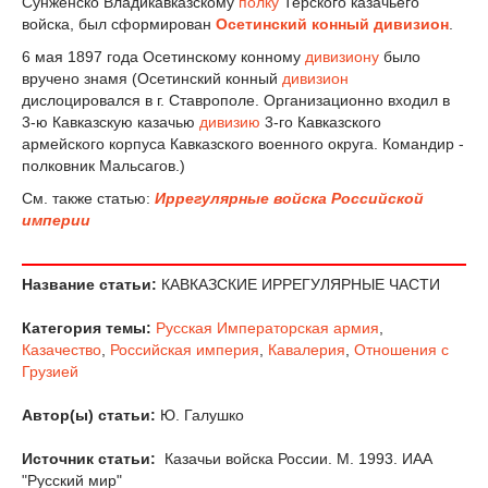
Сунженско Владикавказскому
полку
Терского казачьего
войска, был сформирован
Осетинский конный дивизион
.
6 мая 1897 года Осетинскому конному
дивизиону
было
вручено знамя (Осетинский конный
дивизион
дислоцировался в г. Ставрополе. Организационно входил в
3-ю Кавказскую казачью
дивизию
3-го Кавказского
армейского корпуса Кавказского военного округа. Командир -
полковник Мальсагов.)
См. также статью:
Иррегулярные войска Российской
империи
Название статьи:
КАВКАЗСКИЕ ИРРЕГУЛЯРНЫЕ ЧАСТИ
Категория темы:
Русская Императорская армия
,
Казачество
,
Российская империя
,
Кавалерия
,
Отношения с
Грузией
Автор(ы) статьи:
Ю. Галушко
Источник статьи:
Казачьи войска России. М. 1993. ИАА
"Русский мир"