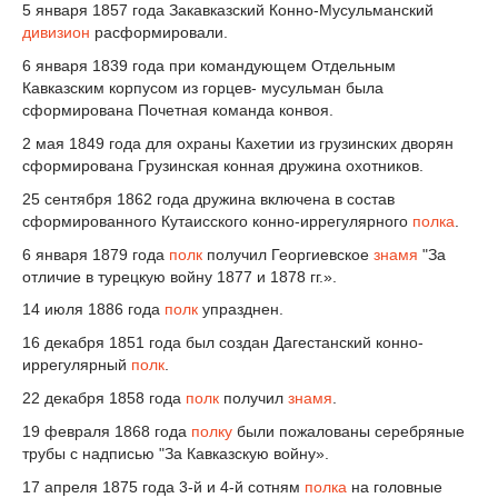
5 января 1857 года Закавказский Конно-Мусульманский
дивизион
расформировали.
6 января 1839 года при командующем Отдельным
Кавказским корпусом из горцев- мусульман была
сформирована Почетная команда конвоя.
2 мая 1849 года для охраны Кахетии из грузинских дворян
сформирована Грузинская конная дружина охотников.
25 сентября 1862 года дружина включена в состав
сформированного Кутаисского конно-иррегулярного
полка
.
6 января 1879 года
полк
получил Георгиевское
знамя
"За
отличие в турецкую войну 1877 и 1878 гг.».
14 июля 1886 года
полк
упразднен.
16 декабря 1851 года был создан Дагестанский конно-
иррегулярный
полк
.
22 декабря 1858 года
полк
получил
знамя
.
19 февраля 1868 года
полку
были пожалованы серебряные
трубы с надписью "За Кавказскую войну».
17 апреля 1875 года 3-й и 4-й сотням
полка
на головные