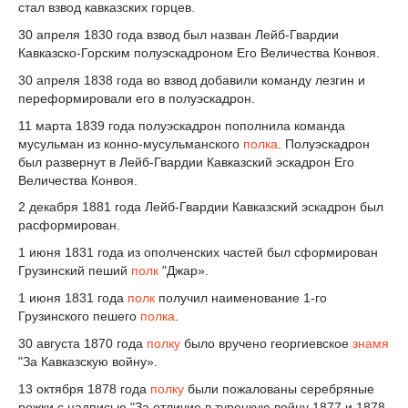
стал взвод кавказских горцев.
30 апреля 1830 года взвод был назван Лейб-Гвардии
Кавказско-Горским полуэскадроном Его Величества Конвоя.
30 апреля 1838 года во взвод добавили команду лезгин и
переформировали его в полуэскадрон.
11 марта 1839 года полуэскадрон пополнила команда
мусульман из конно-мусульманского
полка
. Полуэскадрон
был развернут в Лейб-Гвардии Кавказский эскадрон Его
Величества Конвоя.
2 декабря 1881 года Лейб-Гвардии Кавказский эскадрон был
расформирован.
1 июня 1831 года из ополченских частей был сформирован
Грузинский пеший
полк
"Джар».
1 июня 1831 года
полк
получил наименование 1-го
Грузинского пешего
полка
.
30 августа 1870 года
полку
было вручено георгиевское
знамя
"За Кавказскую войну».
13 октября 1878 года
полку
были пожалованы серебряные
рожки с надписью "За отличие в турецкую войну 1877 и 1878