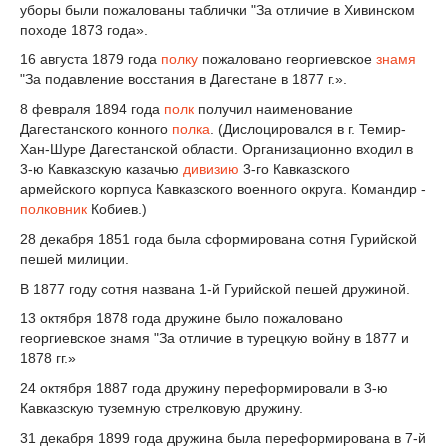
уборы были пожалованы таблички "За отличие в Хивинском
походе 1873 года».
16 августа 1879 года
полку
пожаловано георгиевское
знамя
"За подавление восстания в Дагестане в 1877 г.».
8 февраля 1894 года
полк
получил наименование
Дагестанского конного
полка
. (Дислоцировался в г. Темир-
Хан-Шуре Дагестанской области. Организационно входил в
3-ю Кавказскую казачью
дивизию
3-го Кавказского
армейского корпуса Кавказского военного округа. Командир -
полковник
Кобиев.)
28 декабря 1851 года была сформирована сотня Гурийской
пешей милиции.
В 1877 году сотня названа 1-й Гурийской пешей дружиной.
13 октября 1878 года дружине было пожаловано
георгиевское знамя "За отличие в турецкую войну в 1877 и
1878 гг.»
24 октября 1887 года дружину переформировали в 3-ю
Кавказскую туземную стрелковую дружину.
31 декабря 1899 года дружина была переформирована в 7-й