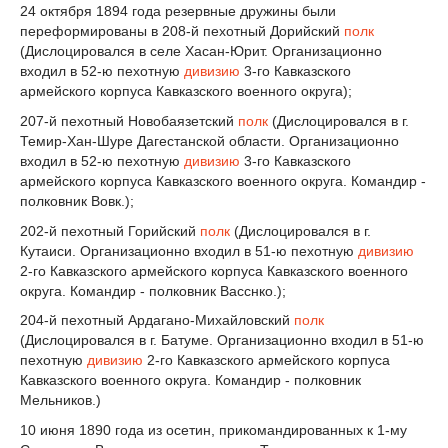
24 октября 1894 года резервные дружины были
переформированы в 208-й пехотный Дорийский
полк
(Дислоцировался в селе Хасан-Юрит. Организационно
входил в 52-ю пехотную
дивизию
3-го Кавказского
армейского корпуса Кавказского военного округа);
207-й пехотный Новобаязетский
полк
(Дислоцировался в г.
Темир-Хан-Шуре Дагестанской области. Организационно
входил в 52-ю пехотную
дивизию
3-го Кавказского
армейского корпуса Кавказского военного округа. Командир -
полковник Вовк.);
202-й пехотный Горийский
полк
(Дислоцировался в г.
Кутаиси. Организационно входил в 51-ю пехотную
дивизию
2-го Кавказского армейского корпуса Кавказского военного
округа. Командир - полковник Васснко.);
204-й пехотный Ардагано-Михайловский
полк
(Дислоцировался в г. Батуме. Организационно входил в 51-ю
пехотную
дивизию
2-го Кавказского армейского корпуса
Кавказского военного округа. Командир - полковник
Мельников.)
10 июня 1890 года из осетин, прикомандированных к 1-му