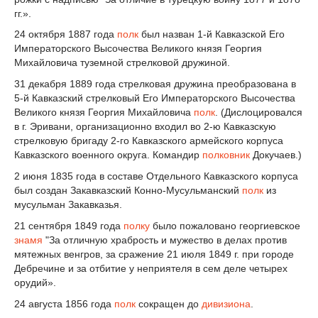
гг.».
24 октября 1887 года
полк
был назван 1-й Кавказской Его
Императорского Высочества Великого князя Георгия
Михайловича туземной стрелковой дружиной.
31 декабря 1889 года стрелковая дружина преобразована в
5-й Кавказский стрелковый Его Императорского Высочества
Великого князя Георгия Михайловича
полк
. (Дислоцировался
в г. Эривани, организационно входил во 2-ю Кавказскую
стрелковую бригаду 2-го Кавказского армейского корпуса
Кавказского военного округа. Командир
полковник
Докучаев.)
2 июня 1835 года в составе Отдельного Кавказского корпуса
был создан Закавказский Конно-Мусульманский
полк
из
мусульман Закавказья.
21 сентября 1849 года
полку
было пожаловано георгиевское
знамя
"За отличную храбрость и мужество в делах против
мятежных венгров, за сражение 21 июля 1849 г. при городе
Дебречине и за отбитие у неприятеля в сем деле четырех
орудий».
24 августа 1856 года
полк
сокращен до
дивизиона
.