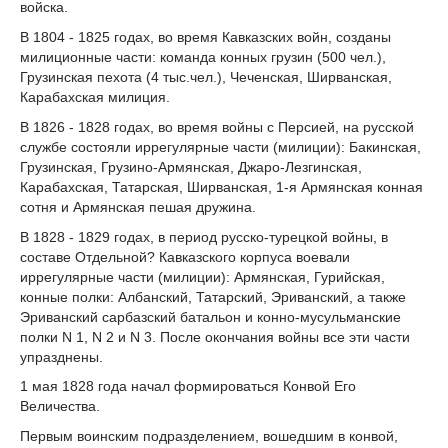
войска.
В 1804 - 1825 годах, во время Кавказских войн, созданы
милиционные части: команда конных грузин (500 чел.),
Грузинская пехота (4 тыс.чел.), Чеченская, Ширванская,
Карабахская милиция.
В 1826 - 1828 годах, во время войны с Персией, на русской
службе состояли иррегулярные части (милиции): Бакинская,
Грузинская, Грузино-Армянская, Джаро-Лезгинская,
Карабахская, Татарская, Ширванская, 1-я Армянская конная
сотня и Армянская пешая дружина.
В 1828 - 1829 годах, в период русско-турецкой войны, в
составе Отдельной? Кавказского корпуса воевали
иррегулярные части (милиции): Армянская, Гурийская,
конные полки: Албанский, Татарский, Эриванский, а также
Эриванский сарбазский батальон и конно-мусульманские
полки N 1, N 2 и N 3. После окончания войны все эти части
упразднены.
1 мая 1828 года начал формироваться Конвой Его
Величества.
Первым воинским подразделением, вошедшим в конвой,