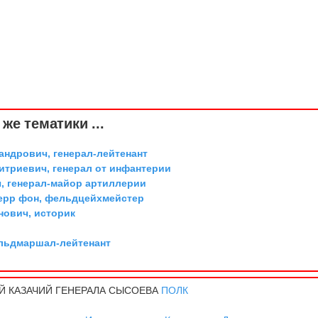
же тематики ...
андрович, генерал-лейтенант
триевич, генерал от инфантерии
, генерал-майор артиллерии
ерр фон, фельдцейхмейстер
ович, историк
ельдмаршал-лейтенант
Й КАЗАЧИЙ ГЕНЕРАЛА СЫСОЕВА
ПОЛК