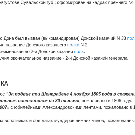
 Августове Сувальской губ.; сформирован на кадрах прежнего № 
 с Дона был вызван (выкомандирован) Донской казачий N 33
пол
л название Донского казачьего
полка
N 2.
еименован во 2-й Донской казачий
полк
.
чил окончательное название - 2-й Донской казачий генерала
ЛКА
кое
"За подвиг при Шенграбене 4 ноября 1805 года в сражени
ятелем, состоявшим из 30 тысяч»
, пожаловано в 1806 году.
1907»
с юбилейными Александровскими лентами, пожаловано в 
а воротниках и обшлагах мундиров нижних чинов, пожалованны