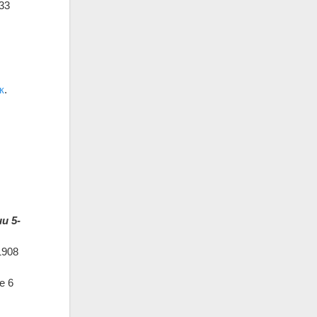
33
к
.
и 5-
1908
е 6