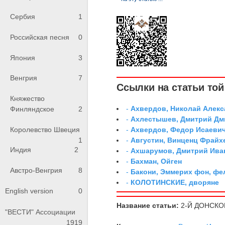
Сербия
1
Российская песня
0
Япония
3
Венгрия
7
Ссылки на статьи той 
Княжество
-
Ахвердов, Николай Алекс
Финляндское
2
-
Ахлестышев, Дмитрий Дми
Королевство Швеция
-
Ахвердов, Федор Исаевич
1
-
Августин, Винценц Фрайх
Индия
2
-
Ахшарумов, Дмитрий Иван
-
Бахман, Ойген
Австро-Венгрия
8
-
Бакони, Эммерих фон, ф
-
КОЛОТИНСКИЕ, дворяне
English version
0
Название статьи:
2-Й ДОНСКО
"ВЕСТИ" Ассоциации
1919