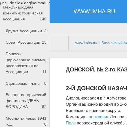
{include file="engine/modules/saperu/head.php"}
Международная
WWW.IMHA.RU
военно-историческая
ассоциация
140
Друзья Ассоциации
13
Совет Ассоциации
25
www.imha.ru/
»
База знаний А
Приказы,
циркулярные письма,
распоряжения по
ДОНСКОЙ, № 2-го К
Ассоциации
11
Сценарные планы
5
2-Й ДОНСКОЙ КАЗА
Военно-исторический
Дислоцировался в г. Августове
фестиваль "ДЕНЬ
Организационно входил во 2-ю 
БОРОДИНА"
62
Виленского военного округа.
Командир -
полковник
Леонов.
Москва за нами. 1941
Полк
первоочередной службы, 
год.
8