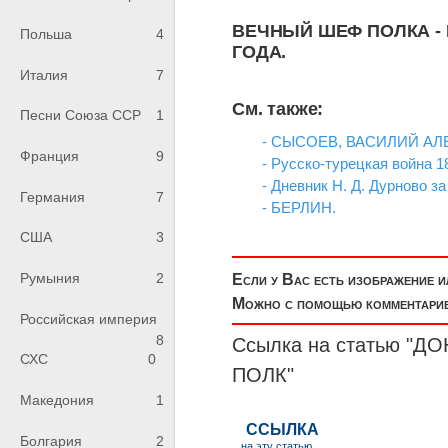
ВЕЧНЫЙ ШЕФ ПОЛКА - 
Польша
4
ГОДА.
Италия
7
См. также:
Песни Союза ССР
1
- СЫСОЕВ, ВАСИЛИЙ А
Франция
9
- Русско-турецкая война 1
- Дневник Н. Д. Дурново за
Германия
7
- БЕРЛИН.
США
3
Румыния
2
Если у Вас есть изображение 
Можно с помощью комментариев
Российская империя
8
Ссылка на статью "
СХС
0
ПОЛК
"
Македония
1
Болгария
2