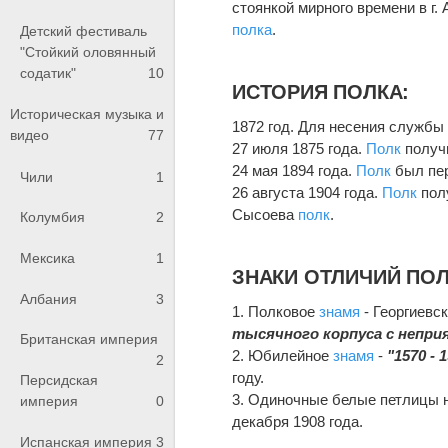
стоянкой мирного времени в г.
полка
.
Детский фестиваль
"Стойкий оловянный
содатик"
10
ИСТОРИЯ ПОЛКА:
Историческая музыка и
1872 год. Для несения службы
видео
77
27 июля 1875 года.
Полк
получи
24 мая 1894 года.
Полк
был пер
Чили
1
26 августа 1904 года.
Полк
полу
Сысоева
полк
.
Колумбия
2
Мексика
1
ЗНАКИ ОТЛИЧИЙ ПО
Албания
3
1. Полковое
знамя
- Георгиевс
тысячного корпуса с непри
Британская империя
2. Юбилейное
знамя
-
"1570 - 
2
году.
Персидская
3. Одиночные белые петлицы н
империя
0
декабря 1908 года.
Испанская империя
3