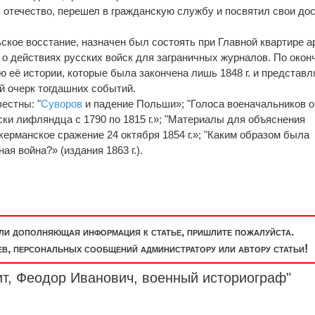
 отечество, перешел в гражданскую службу и посвятил свои дос
льское восстание, назначен был состоять при Главной квартире а
 о действиях русских войск для заграничных журналов. По окон
 её истории, которые была закончена лишь 1848 г. и представл
й очерк тогдашних событий.
естны: "
Суворов
и падение Польши»; "Голоса военачальников о
иски лифляндца с 1790 по 1815 г.»; "Материалы для объяснения
нкерманское сражение 24 октября 1854 г.»; "Каким образом была
я война?» (издания 1863 г.).
или дополняющая информация к статье, пришлите пожалуйста.
, персональных сообщений администратору или автору статьи!
ит, Феодор Иванович, военный историограф"