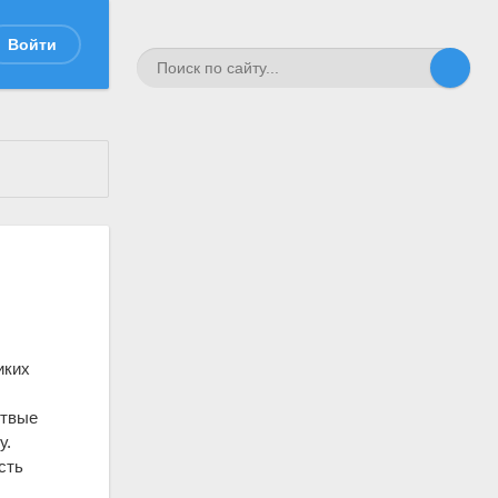
Войти
иких
ртвые
у.
сть