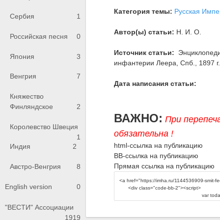
Категория темы:
Русская Импе
Сербия
1
Автор(ы) статьи:
Н. И. О.
Российская песня
0
Источник статьи:
Энциклопедия
Япония
3
инфантерии Леера, Спб., 1897 г., 
Венгрия
7
Дата написания статьи:
Княжество
Финляндское
2
ВАЖНО:
При перепеч
Королевство Швеция
обязательна !
1
html-ссылка на публикацию
Индия
2
BB-ссылка на публикацию
Прямая ссылка на публикацию
Австро-Венгрия
8
English version
0
"ВЕСТИ" Ассоциации
1919