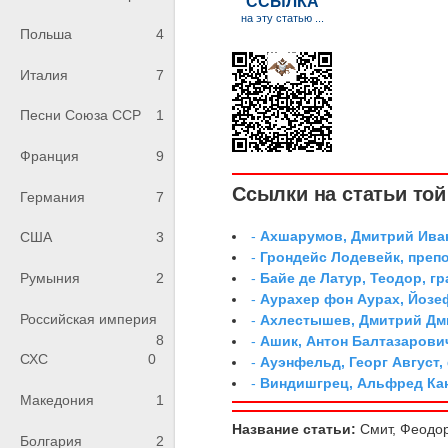
Польша
4
Италия
7
Песни Союза ССР
1
Франция
9
Ссылки на статьи той 
Германия
7
-
Ахшарумов, Дмитрий Иван
США
3
-
Грондейс Лодевейк, преп
-
Байе де Латур, Теодор, 
Румыния
2
-
Аурахер фон Аурах, Йозе
Российская империя
-
Ахлестышев, Дмитрий Дми
8
-
Ашик, Антон Балтазарови
СХС
0
-
Ауэнфельд, Георг Август,
-
Виндишгрец, Альфред Кан
Македония
1
Название статьи:
Смит, Феодор
Болгария
2