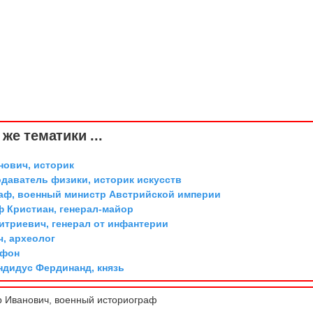
же тематики ...
ович, историк
одаватель физики, историк искусств
граф, военный министр Австрийской империи
ф Кристиан, генерал-майор
триевич, генерал от инфантерии
ч, археолог
 фон
дидус Фердинанд, князь
 Иванович, военный историограф