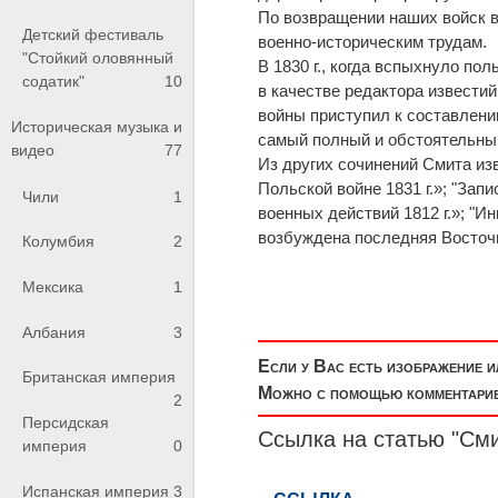
По возвращении наших войск в
Детский фестиваль
военно-историческим трудам.
"Стойкий оловянный
В 1830 г., когда вспыхнуло по
содатик"
10
в качестве редактора известий
войны приступил к составлению
Историческая музыка и
самый полный и обстоятельны
видео
77
Из других сочинений Смита изв
Польской войне 1831 г.»; "Зап
Чили
1
военных действий 1812 г.»; "И
возбуждена последняя Восточна
Колумбия
2
Мексика
1
Албания
3
Если у Вас есть изображение 
Британская империя
Можно с помощью комментариев
2
Персидская
Ссылка на статью "См
империя
0
Испанская империя
3