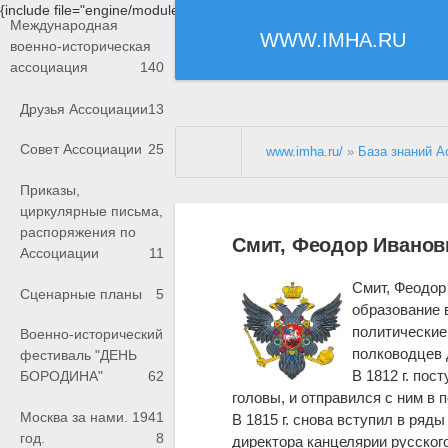
{include file="engine/modules/saperu/head.php"}
Международная
WWW.IMHA.RU
военно-историческая
ассоциация
140
Друзья Ассоциации
13
Совет Ассоциации
25
www.imha.ru/
»
База знаний А
Приказы,
циркулярные письма,
распоряжения по
Смит, Феодор Иванов
Ассоциации
11
Смит, Феодор
Сценарные планы
5
образование 
политические
Военно-исторический
полководцев 
фестиваль "ДЕНЬ
В 1812 г. пос
БОРОДИНА"
62
головы, и отправился с ним в 
Москва за нами. 1941
В 1815 г. снова вступил в ряд
год.
8
директора канцелярии русского