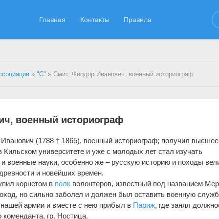
Главная
Контакты
Правила
ссоциации
»
"С"
» Смит, Феодор Иванович, военный историограф
ич, военный историограф
 Иванович (1788 † 1865), военный историограф; получил высшее
в Кильском университете и уже с молодых лет стал изучать
 и военные науки, особенно же – русскую историю и походы вел
древности и новейших времен.
тупил корнетом в
полк
волонтеров, известный под названием Ме
поход, но сильно заболел и должен был оставить военную служб
ы нашей армии и вместе с нею прибыл в
Париж
, где занял должно
 коменданта, гр. Ностица.