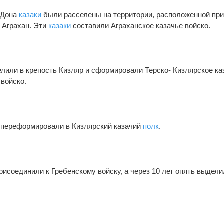
 Дона
казаки
были расселены на территории, расположенной пр
и Аграхан. Эти
казаки
составили Аграханское казачье войско.
елили в крепость Кизляр и сформировали Терско- Кизлярское ка
 войско.
 переформировали в Кизлярский казачий
полк
.
исоединили к Гребенскому войску, а через 10 лет опять выдели