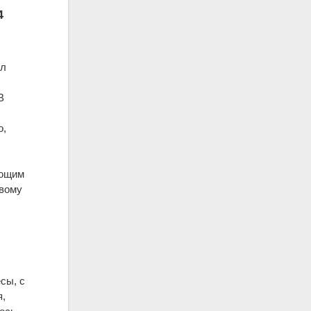
4
ыл
 В
я
о,
ующим
овому
сы, с
я,