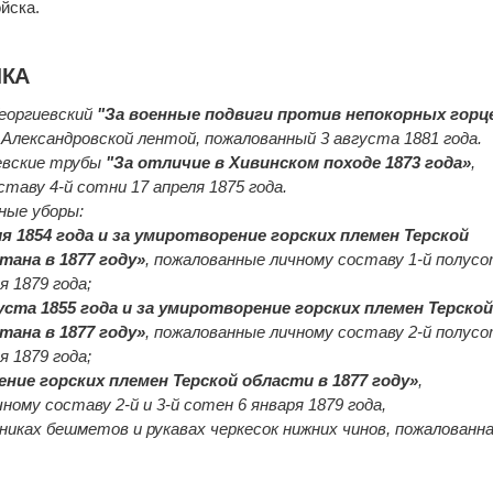
йска.
ЛКА
Георгиевский
"За военные подвиги против непокорных горц
Александровской лентой, пожалованный 3 августа 1881 года.
иевские трубы
"За отличие в Хивинском походе 1873 года»
,
таву 4-й сотни 17 апреля 1875 года.
вные уборы:
юля 1854 года и за умиротворение горских племен Терской
тана в 1877 году»
, пожалованные личному составу 1-й полус
я 1879 года;
густа 1855 года и за умиротворение горских племен Терско
тана в 1877 году»
, пожалованные личному составу 2-й полус
я 1879 года;
ение горских племен Терской области в 1877 году»
,
ному составу 2-й и 3-й сотен 6 января 1879 года,
никах бешметов и рукавах черкесок нижних чинов, пожалованна