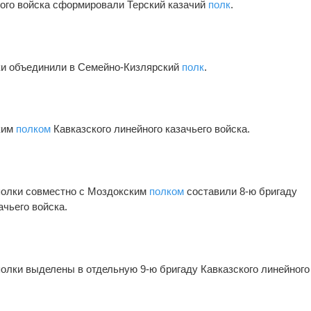
ого войска сформировали Терский казачий
полк
.
ки объединили в Семейно-Кизлярский
полк
.
ким
полком
Кавказского линейного казачьего войска.
полки совместно с Моздокским
полком
составили 8-ю бригаду
ачьего войска.
полки выделены в отдельную 9-ю бригаду Кавказского линейного