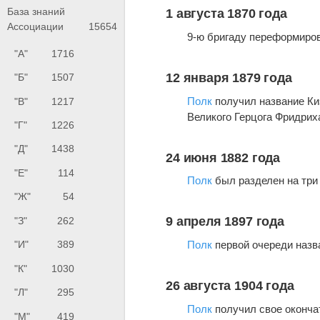
База знаний
1 августа 1870 года
Ассоциации
15654
9-ю бригаду переформиро
"А"
1716
12 января 1879 года
"Б"
1507
Полк
получил название Ки
"В"
1217
Великого Герцога Фридри
"Г"
1226
"Д"
1438
24 июня 1882 года
"Е"
114
Полк
был разделен на три
"Ж"
54
9 апреля 1897 года
"З"
262
Полк
первой очереди назв
"И"
389
"К"
1030
26 августа 1904 года
"Л"
295
Полк
получил свое оконча
"М"
419