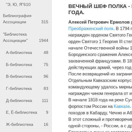
"Э, Ю, Я"
610
ВЕЧНЫЙ ШЕФ ПОЛКА - 
ГОДА.
Библиография
Алексей Петрович Ермолов
р
Ассоциации
315
Преображенский полк
. В 1794
"Библиотека
награжден орденом Святого Геор
Ассоциации"
1944
орден Святого 1 Георгия III с
начале Отечественной войны 1
А-библиотека
48
Бородинского сражения Алексе
захваченной французами. В 1
Б-библиотека
75
действующих армий, через год 
После возвращений из заграни
В-библиотека
96
Отдельным Кавказским корпусо
командующему удалось мирным
Г-библиотека
83
награжден чином генерала от 
В начале 1818 года на реке Су
Д-библиотека
111
форпостом России на
Кавказе
Е, Ё-библиотека
9
походов в Кабарду, Чечню и А
В этот сложный и противоречи
Ж-библиотека
16
одной стороны, - России, а с 