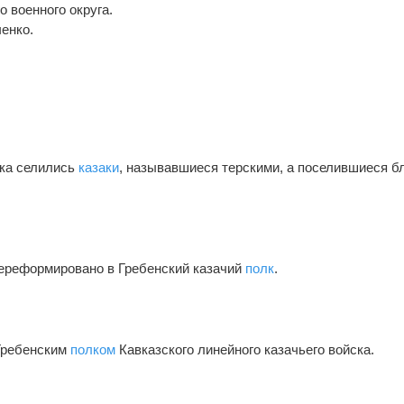
о военного округа.
енко.
рка селились
казаки
, называвшиеся терскими, а поселившиеся б
переформировано в Гребенский казачий
полк
.
Гребенским
полком
Кавказского линейного казачьего войска.