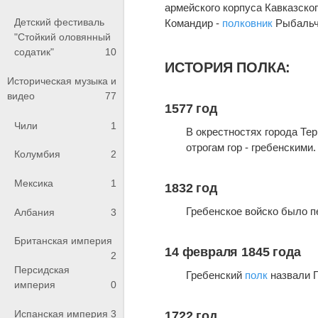
армейского корпуса Кавказског
Детский фестиваль
Командир -
полковник
Рыбальч
"Стойкий оловянный
содатик"
10
ИСТОРИЯ ПОЛКА:
Историческая музыка и
видео
77
1577 год
Чили
1
В окрестностях города Те
отрогам гор - гребенскими.
Колумбия
2
Мексика
1
1832 год
Гребенское войско было 
Албания
3
Британская империя
14 февраля 1845 года
2
Персидская
Гребенский
полк
назвали 
империя
0
Испанская империя
3
1722 год