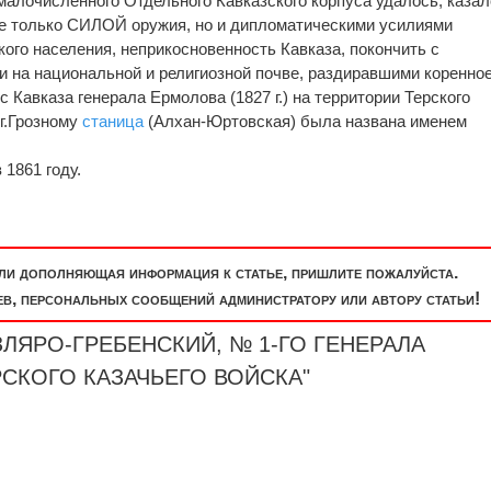
алочисленного Отдельного Кавказского корпуса удалось, каза
не только СИЛОЙ оружия, но и дипломатическими усилиями
ого населения, неприкосновенность Кавказа, покончить с
 на национальной и религиозной почве, раздиравшими коренно
с Кавказа генерала Ермолова (1827 г.) на территории Терского
 г.Грозному
станица
(Алхан-Юртовская) была названа именем
1861 году.
или дополняющая информация к статье, пришлите пожалуйста.
, персональных сообщений администратору или автору статьи!
КИЗЛЯРО-ГРЕБЕНСКИЙ, № 1-ГО ГЕНЕРАЛА
СКОГО КАЗАЧЬЕГО ВОЙСКА"