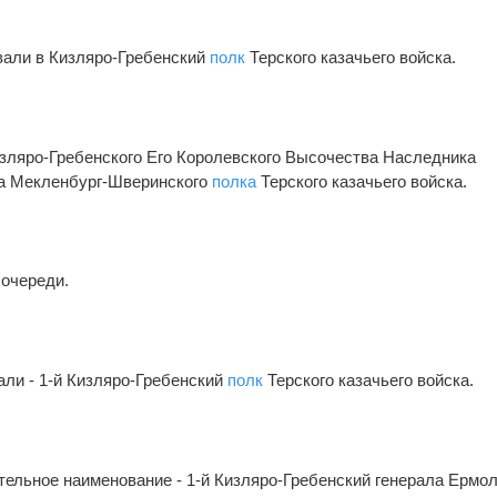
вали в Кизляро-Гребенский
полк
Терского казачьего войска.
зляро-Гребенского Его Королевского Высочества Наследника
ха Мекленбург-Шверинского
полка
Терского казачьего войска.
 очереди.
али - 1-й Кизляро-Гребенский
полк
Терского казачьего войска.
тельное наименование - 1-й Кизляро-Гребенский генерала Ермо