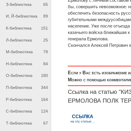
Ермолову с личным составом м
З-библиотека
65
бы, совершить невозможное: 
обеспечить безопасность русск
И, Й-библиотека
89
губительными междуусобицами
население. Уже после отъезда 
К-библиотека
151
казачьего войска ближайшая к
генерала Ермолова.
Л-библиотека
25
Скончался Алексей Петрович в 
М-библиотека
78
Н-библиотека
84
Если у Вас есть изображение 
О-библиотека
180
Можно с помощью комментариев
П-библиотека
344
Ссылка на статью "
Р-библиотека
164
ЕРМОЛОВА
ПОЛК
ТЕР
С-библиотека
124
Т-библиотека
67