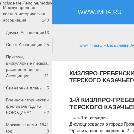
{include file="engine/modules/saperu/head.php"}
Международная
WWW.IMHA.RU
военно-историческая
ассоциация
140
Друзья Ассоциации
13
Совет Ассоциации
25
www.imha.ru/
»
База знаний А
Приказы,
циркулярные письма,
распоряжения по
КИЗЛЯРО-ГРЕБЕНСКИ
Ассоциации
11
ТЕРСКОГО КАЗАЧЬЕГ
Сценарные планы
5
1-Й КИЗЛЯРО-ГРЕБ
Военно-исторический
ТЕРСКОГО КАЗАЧЬЕ
фестиваль "ДЕНЬ
БОРОДИНА"
62
Полк
1-й очереди.
Дислоцировался в городе Гроз
Москва за нами. 1941
Организационно входил во 2-ю 
год.
8