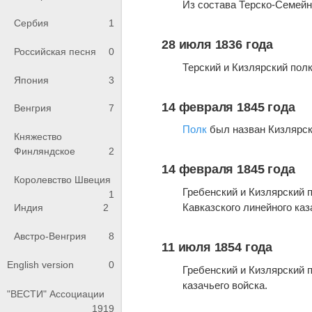
Из состава Терско-Семейн
Сербия
1
28 июля 1836 года
Российская песня
0
Терский и Кизлярский пол
Япония
3
14 февраля 1845 года
Венгрия
7
Полк
был назван Кизлярс
Княжество
Финляндское
2
14 февраля 1845 года
Королевство Швеция
Гребенский и Кизлярский 
1
Кавказского линейного каз
Индия
2
Австро-Венгрия
8
11 июля 1854 года
English version
0
Гребенский и Кизлярский 
казачьего войска.
"ВЕСТИ" Ассоциации
1919