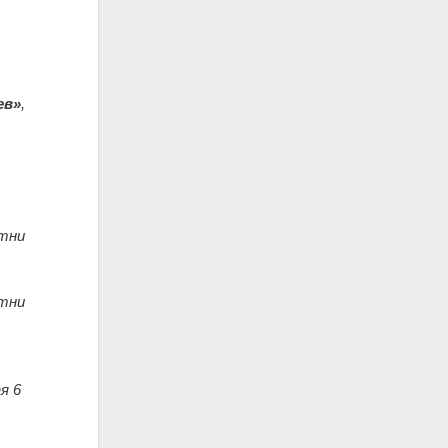
ев»
,
отни
й
отни
я 6