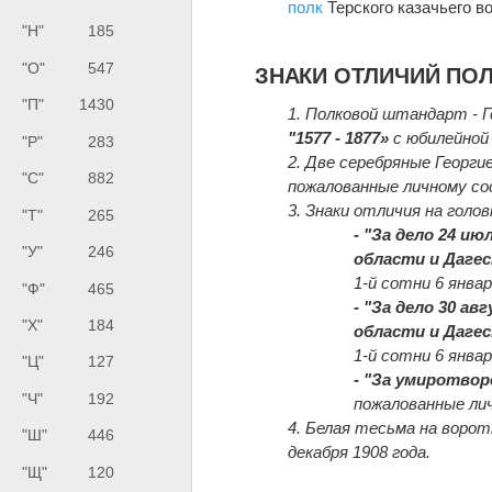
полк
Терского казачьего во
"Н"
185
"О"
547
ЗНАКИ ОТЛИЧИЙ ПО
"П"
1430
1. Полковой штандарт - 
"1577 - 1877»
с юбилейной 
"Р"
283
2. Две серебряные Георг
"С"
882
пожалованные личному сос
3. Знаки отличия на голо
"Т"
265
- "За дело 24 и
"У"
246
области и Дагес
1-й сотни 6 январ
"Ф"
465
- "За дело 30 ав
"Х"
184
области и Дагес
1-й сотни 6 январ
"Ц"
127
- "За умиротвор
"Ч"
192
пожалованные лич
4. Белая тесьма на ворот
"Ш"
446
декабря 1908 года.
"Щ"
120