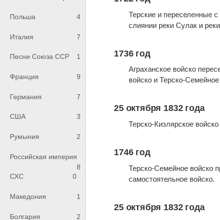
Терские и переселенные с
Польша
4
слиянии реки Сулак и рек
Италия
7
1736 год
Песни Союза ССР
1
Аграханское войско перес
Франция
9
войско и Терско-Семейное
Германия
7
25 октября 1832 года
США
3
Терско-Кизлярское войско
Румыния
2
1746 год
Российская империя
8
Терско-Семейное войско пр
СХС
0
самостоятельное войско.
Македония
1
25 октября 1832 года
Болгария
2