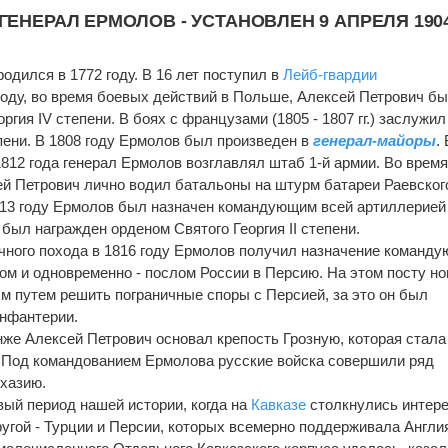
ГЕНЕРАЛ ЕРМОЛОВ - УСТАНОВЛЕН 9 АПРЕЛЯ 190
одился в 1772 году. В 16 лет поступил в
Лейб-гвардии
 году, во время боевых действий в Польше, Алексей Петрович б
гия IV степени. В боях с французами (1805 - 1807 гг.) заслужил
тепени. В 1808 году Ермолов был произведен в
генерал-майоры
.
812 года генерал Ермолов возглавлял штаб 1-й армии. Во врем
й Петрович лично водил батальоны на штурм батареи Раевског
813 году Ермолов был назначен командующим всей артиллерией
был награжден орденом Святого Георгия II степени.
чного похода в 1816 году Ермолов получил назначение команд
м и одновременно - послом России в Персию. На этом посту н
 путем решить пограничные споры с Персией, за это он был
инфантерии.
нже Алексей Петрович основал крепость Грозную, которая стала
. Под командованием Ермолова русские войска совершили ряд
бхазию.
вый период нашей истории, когда на
Кавказе
столкнулись интере
другой - Турции и Персии, которых всемерно поддерживала Англи