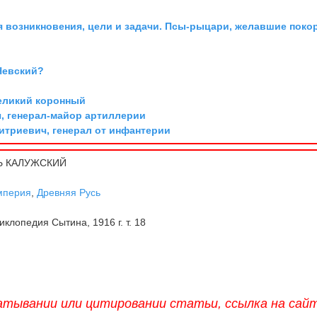
я возникновения, цели и задачи. Псы-рыцари, желавшие поко
Невский?
великий коронный
, генерал-майор артиллерии
триевич, генерал от инфантерии
 КАЛУЖСКИЙ
мперия
,
Древняя Русь
клопедия Сытина, 1916 г. т. 18
атывании или цитировании статьи, ссылка на сай