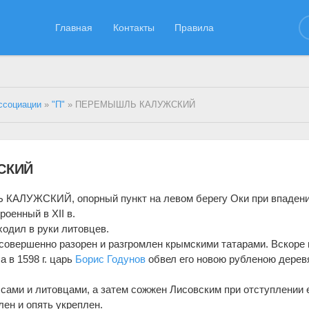
Главная
Контакты
Правила
ссоциации
»
"П"
» ПЕРЕМЫШЛЬ КАЛУЖСКИЙ
СКИЙ
АЛУЖСКИЙ, опорный пункт на левом берегу Оки при впаден
оенный в XII в.
одил в руки литовцев.
л совершенно разорен и разгромлен крымскими татарами. Вскоре 
а в 1598 г. царь
Борис Годунов
обвел его новою рубленою дерев
ссами и литовцами, а затем сожжен Лисовским при отступлении е
лен и опять укреплен.