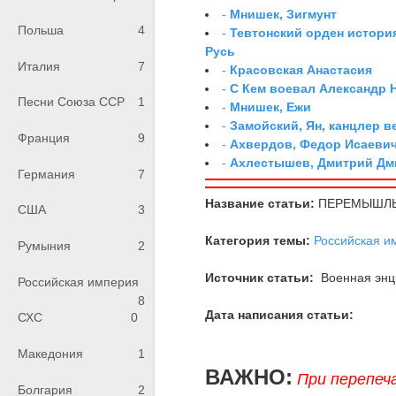
-
Мнишек, Зигмунт
Польша
4
-
Тевтонский орден истори
Русь
Италия
7
-
Красовская Анастасия
-
С Кем воевал Александр 
Песни Союза ССР
1
-
Мнишек, Ежи
-
Замойский, Ян, канцлер 
Франция
9
-
Ахвердов, Федор Исаевич
-
Ахлестышев, Дмитрий Дми
Германия
7
Название статьи:
ПЕРЕМЫШЛЬ
США
3
Категория темы:
Российская и
Румыния
2
Источник статьи:
Военная энци
Российская империя
8
Дата написания статьи:
СХС
0
Македония
1
ВАЖНО:
При перепеч
Болгария
2