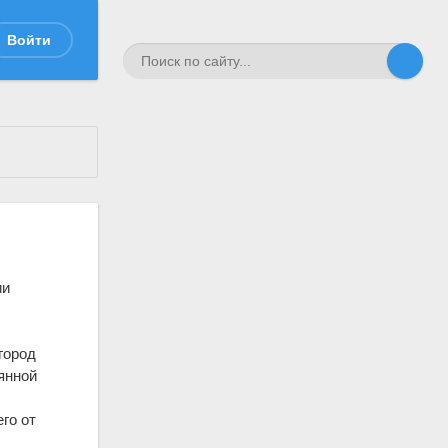
Войти
ии
город
янной
го от