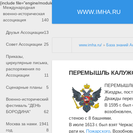
{include file="engine/modules/saperu/head.php"}
Международная
WWW.IMHA.RU
военно-историческая
ассоциация
140
Друзья Ассоциации
13
Совет Ассоциации
25
www.imha.ru/
»
База знаний А
Приказы,
циркулярные письма,
распоряжения по
ПЕРЕМЫШЛЬ КАЛУЖ
Ассоциации
11
ПЕРЕМЫШЛЬ К
Сценарные планы
5
Жиздры, постр
Дважды перех
Военно-исторический
В 1595 г. бы
фестиваль "ДЕНЬ
возобновлен, 
БОРОДИНА"
62
стеною с 8 башнями.
Москва за нами. 1941
В июле 1613 г. был взят Черка
год.
8
рати кн.
Пожарского
. Возобнов