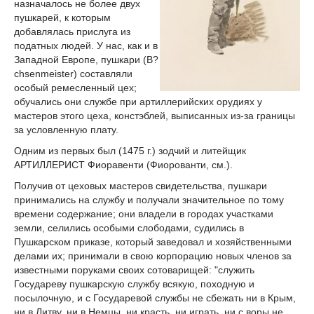
назначалось не более двух
пушкарей, к которым
добавлялась прислуга из
податных людей. У нас, как и в
Западной Европе, пушкари (B?
chsenmeister) составляли
особый ремесленный цех;
обучались они службе при артиллерийских орудиях у
мастеров этого цеха, констэблей, выписанных из-за границы
за условленную плату.
Одним из первых был (1475 г.) зодчий и литейщик
АРТИЛЛЕРИСТ Фиоравенти (Фиорованти, см.).
Получив от цеховых мастеров свидетельства, пушкари
принимались на службу и получали значительное по тому
времени содержание; они владели в городах участками
земли, селились особыми слободами, судились в
Пушкарском приказе, который заведовал и хозяйственными
делами их; принимали в свою корпорацию новых членов за
известными поруками своих сотоварищей: "служить
Государеву пушкарскую службу всякую, походную и
посылочную, и с Государевой службы не сбежать ни в Крым,
ни в Литву, ни в Немцы, ни красть, ни играть, ни с воры не