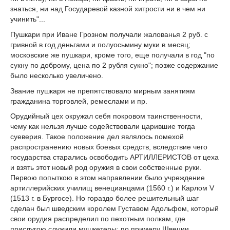
знаться, ни над Государевой казной хитрости ни в чем ни
учинить"...
Пушкари при Иване Грозном получали жалованья 2 руб. с
гривной в год деньгами и полуосьмину муки в месяц;
московские же пушкари, кроме того, еще получали в год "по
сукну по доброму, цена по 2 рубля сукно"; позже содержание
было несколько увеличено.
Звание пушкаря не препятствовало мирным занятиям
гражданина торговлей, ремеслами и пр.
Орудийный цех окружал себя покровом таинственности,
чему как нельзя лучше содействовали царившие тогда
суеверия. Такое положение дел являлось помехой
распространению новых боевых средств, вследствие чего
государства старались освободить АРТИЛЛЕРИСТОВ от цеха
и взять этот новый род оружия в свои собственные руки.
Первою попыткою в этом направлении было учреждение
артиллерийских училищ венецианцами (1560 г.) и Карлом V
(1513 г. в Бургосе). Но гораздо более решительный шаг
сделан был шведским королем Густавом Адольфом, который
свои орудия распределил по пехотным полкам, где
прислугою служили мушкетеры; по примеру Швеции,