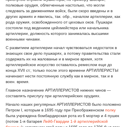
полковые орудия, облегченные настолько, что могли
следовать за движениями войск, были скоро введены и в
других армиях и явились, так. обр., началом артиллерии, как
рода оружия, освобожденного от цеховых оков. Пушкари
состояли под ведением цейхмейстера или начальника
артиллерии, должность которого занималась высшими
военными чинами.
С развитием артиллерии начал чувствоваться недостаток в
знающих свое дело пушкарях, а потому правительства стали
содержать их на жалованье и в мирное время, хотя
артиллерийское искусство оставалось ремеслом еще до
конца XVII ст.; только после этого времени АРТИЛЛЕРИСТЫ
начинают нести постоянную службу как в мирное, так и в
воен. время.
Главное назначение АРТИЛЛЕРИСТОВ нижних чинов —
составлять прислугу при артиллерийских орудиях.
Начало наших регулярных АРТИЛЛЕРИСТОВ было положено
Петром I, которым в 1695 году при Преображенском
полку
была учреждена бомбардирская рота из 6 мортир и 4 пушек
(потом 1-я батарея
Лейб-Гвардии 1-й артиллерийской
бригады
); капитаном этой роты с 1695 года по 1706 был сам