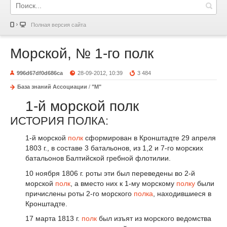
Полная версия сайта
Морской, № 1-го полк
996d67df0d686ca
28-09-2012, 10:39
3 484
База знаний Ассоциации
/
"М"
1-й морской полк
ИСТОРИЯ ПОЛКА:
1-й морской
полк
сформирован в Кронштадте 29 апреля
1803 г., в составе 3 батальонов, из 1,2 и 7-го морских
батальонов Балтийской гребной флотилии.
10 ноября 1806 г. роты эти был переведены во 2-й
морской
полк
, а вместо них к 1-му морскому
полку
были
причислены роты 2-го морского
полка
, находившиеся в
Кронштадте.
17 марта 1813 г.
полк
был изъят из морского ведомства