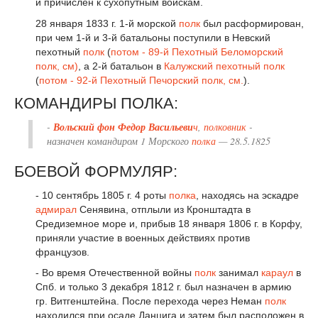
и причислен к сухопутным войскам.
28 января 1833 г. 1-й морской
полк
был расформирован,
при чем 1-й и 3-й батальоны поступили в Невский
пехотный
полк
(
потом - 89-й Пехотный Беломорский
полк, см)
, а 2-й батальон в
Калужский пехотный полк
(
потом - 92-й Пехотный Печорский полк, см.
).
КОМАНДИРЫ ПОЛКА:
-
Вольский фон Федор Васильеви
ч
,
полковник
-
назначен командиром 1 Морского
полка
— 28.5.1825
БОЕВОЙ ФОРМУЛЯР:
- 10 сентябрь 1805 г. 4 роты
полка
, находясь на эскадре
адмирал
Сенявина, отплыли из Кронштадта в
Средиземное море и, прибыв 18 января 1806 г. в Корфу,
приняли участие в военных действиях против
французов.
- Во время Отечественной войны
полк
занимал
караул
в
Спб. и только 3 декабря 1812 г. был назначен в армию
гр. Витгенштейна. После перехода через Неман
полк
находился при осаде Данцига и затем был расположен в