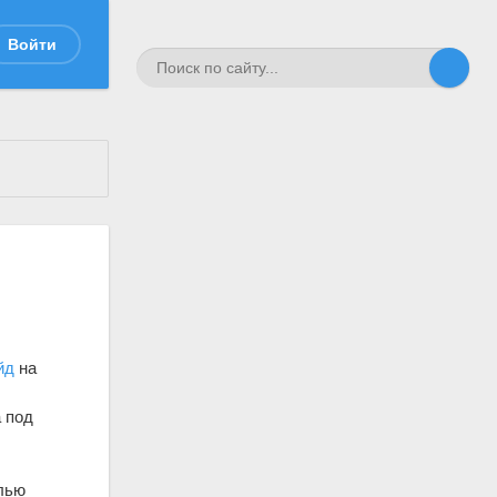
Войти
йд
на
а под
елью