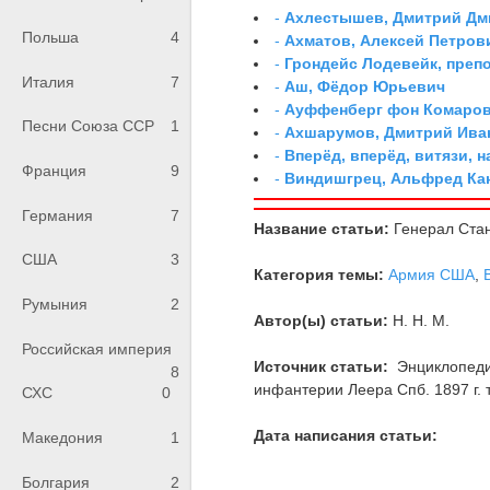
-
Ахлестышев, Дмитрий Дми
Польша
4
-
Ахматов, Алексей Петров
-
Грондейс Лодевейк, преп
Италия
7
-
Аш, Фёдор Юрьевич
-
Ауффенберг фон Комаров
Песни Союза ССР
1
-
Ахшарумов, Дмитрий Иван
-
Вперёд, вперёд, витязи, н
Франция
9
-
Виндишгрец, Альфред Кан
Германия
7
Название статьи:
Генерал Ста
США
3
Категория темы:
Армия США
,
Румыния
2
Автор(ы) статьи:
Н. Н. М.
Российская империя
Источник статьи:
Энциклопедия
8
инфантерии Леера Спб. 1897 г. т.
СХС
0
Дата написания статьи:
Македония
1
Болгария
2