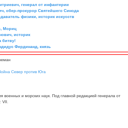
триевич, генерал от инфантерии
ич, обер-прокурор Святейшего Синода
одаватель физики, историк искусств
, Мориц
ович, историк
а битву!
дидус Фердинанд, князь
неман
Война Север против Юга
 военных и морских наук. Под главной редакцией генерала от
 VII.