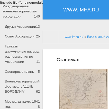
{include file="engine/modules/saperu/head.php"}
Международная
WWW.IMHA.RU
военно-историческая
ассоциация
140
Друзья Ассоциации
13
Совет Ассоциации
25
www.imha.ru/
»
База знаний А
Приказы,
циркулярные письма,
распоряжения по
Станеман
Ассоциации
11
Сценарные планы
5
Военно-исторический
фестиваль "ДЕНЬ
БОРОДИНА"
62
Москва за нами. 1941
год.
8