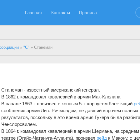
Главная
Контакты
Правила
ссоциации
»
"С"
» Станеман
Станеман - известный американский генерал.
В 1862 г. командовал кавалерией в армии Мак-Клелана.
В начале 1863 г. произвел с конным 5-т. корпусом блестящий
ре
сообщения армии Ли с Ричмондом, не давший впрочем полных
результатов, поскольку в это время армия Гукера была разбит
Ченслорсвилем.
В 1864 г. командовал кавалерией в армии Шермана, на среднем
театре (Огайо-Чатануга-Атланта), произвел
рейд
к Макону, с ц