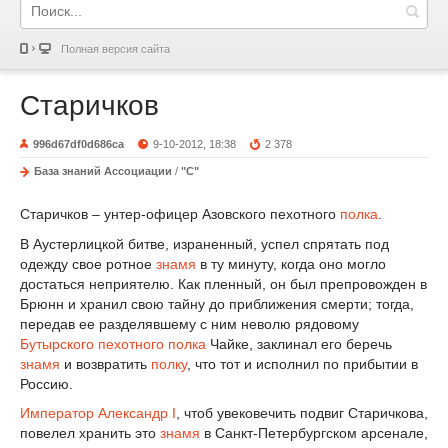
Полная версия сайта
Старичков
996d67df0d686ca
9-10-2012, 18:38
2 378
База знаний Ассоциации
/
"С"
Старичков – унтер-офицер Азовского пехотного
полка
.
В Аустерлицкой битве, израненный, успел спрятать под
одежду свое ротное
знамя
в ту минуту, когда оно могло
достаться неприятелю. Как пленный, он был препровожден в
Брюнн и хранил свою тайну до приближения смерти; тогда,
передав ее разделявшему с ним неволю рядовому
Бутырского пехотного полка
Чайке, заклинал его беречь
знамя
и возвратить
полку
, что тот и исполнил по прибытии в
Россию.
Император
Александр I
, чтоб увековечить подвиг Старичкова,
повелел хранить это
знамя
в Санкт-Петербургском арсенале,