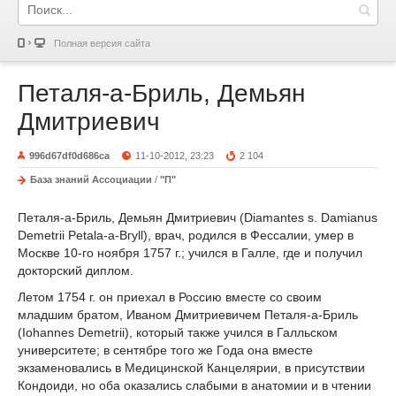
Полная версия сайта
Петаля-а-Бриль, Демьян
Дмитриевич
996d67df0d686ca
11-10-2012, 23:23
2 104
База знаний Ассоциации
/
"П"
Петаля-а-Бриль, Демьян Дмитриевич (Diamantes s. Damianus
Demetrii Petala-a-Вгуll), врач, родился в Фессалии, умер в
Москве 10-го ноября 1757 г.; учился в Галле, где и получил
докторский диплом.
Летом 1754 г. он приехал в Россию вместе со своим
младшим братом, Иваном Дмитриевичем Петаля-а-Бриль
(Iohannes Demetrii), который также учился в Галльском
университете; в сентябре того же Года она вместе
экзаменовались в Медицинской Канцелярии, в присутствии
Кондоиди, но оба оказались слабыми в анатомии и в чтении