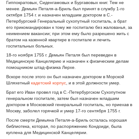
Гиппократовых, Сиденгамовых и Бургавовых книг. Тем не
менее. Демьян Петаля-а-Бриль был принят в службу 1-го
октября 1754 г. и назначен младшим доктором в С.-
Петербургский Генеральный сухопутный госпиталь, а брат
его прикомандирован к тому же госпиталю без жалованья, за
неимением вакансии; при этом ему было разрешено жить с
братом на казенной квартире в госпитале и лечить
госпитальных больных.
18-го ноября 1755 г. Демьян Петаля был переведен в
Медицинскую Канцелярию и назначен к физическим делам
помощником штад-физика Лерхе.
Вскоре после этого он был назначен доктором в Морской
Шляхетный
кадетский корпус
, и в этой должности умер.
Брат его Иван провел год в С.-Петербургском Сухопутном
генеральном госпитале, затем был назначен младшим
доктором в Московский генеральный госпиталь, но приехав в
Москву, заболел горячкой и умер 17-го сентября 1755 г.
После смерти Демьяна Петаля-а-Бриль осталась хорошая
библиотека, которая, по распоряжению Кондоиди, была
куплена для Медицинской Канцелярии.