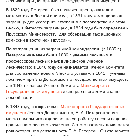
лесничим при Департаменте государственных имуществ.
В 1829 году Петерсон был назначен преподавателем
математики в Лесной институт; в 1831 году командирован
заграницу для усовершенствования в лесоводстве и с этою
целью, в бытность заграницею, в 1834 году был определен к
Прусскому Министерству "для обсервации таксационных
комиссий в восточной Пруссии».
По возвращении из заграничной командировки (в 1835 г.)
Петерсон назначен был в 1836 г. ученым лесничим и
профессором лесных наук в Лисинское учебное
лесничество; в 1840 году он назначается членом Комитета
для составления нового "Лесного устава», в 1841 г. ученым
лесничем при 3-м Департаменте государственных имуществ,
а в 1842 г. членом Ученого Комитета
Министерства
Государственных имуществ
и специального комитета по
лесной части.
В 1843 году, с открытием в
Министерстве Государственных
имуществ
Лесного Департамента, Е. А. Петерсон занял
место начальника отделения по устройству лесов и ведению
правильного лесного хозяйства. С этого времени начинается
равносторонняя деятельность Е. А. Петерсон. Он становится