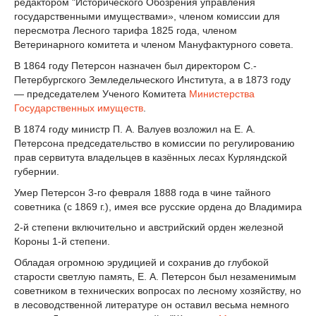
редактором "Исторического Обозрения управления
государственными имуществами», членом комиссии для
пересмотра Лесного тарифа 1825 года, членом
Ветеринарного комитета и членом Мануфактурного совета.
В 1864 году Петерсон назначен был директором С.-
Петербургского Земледельческого Института, а в 1873 году
— председателем Ученого Комитета
Министерства
Государственных имуществ
.
В 1874 году министр П. А. Валуев возложил на Е. А.
Петерсона председательство в комиссии по регулированию
прав сервитута владельцев в казённых лесах Курляндской
губернии.
Умер Петерсон 3-го февраля 1888 года в чине тайного
советника (с 1869 г.), имея все русские ордена до Владимира
2-й степени включительно и австрийский орден железной
Короны 1-й степени.
Обладая огромною эрудицией и сохранив до глубокой
старости светлую память, Е. А. Петерсон был незаменимым
советником в технических вопросах по лесному хозяйству, но
в лесоводственной литературе он оставил весьма немного