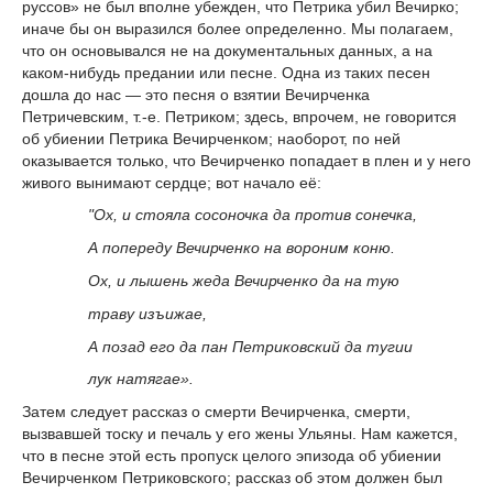
руссов» не был вполне убежден, что Петрика убил Вечирко;
иначе бы он выразился более определенно. Мы полагаем,
что он основывался не на документальных данных, а на
каком-нибудь предании или песне. Одна из таких песен
дошла до нас — это песня о взятии Вечирченка
Петричевским, т.-е. Петриком; здесь, впрочем, не говорится
об убиении Петрика Вечирченком; наоборот, по ней
оказывается только, что Вечирченко попадает в плен и у него
живого вынимают сердце; вот начало её:
"Ох, и стояла сосоночка да против сонечка,
А попереду Вечирченко на вороним коню.
Ох, и лышень жеда Вечирченко да на тую
траву изъижае,
А позад его да пан Петриковский да тугии
лук натягае».
Затем следует рассказ о смерти Вечирченка, смерти,
вызвавшей тоску и печаль у его жены Ульяны. Нам кажется,
что в песне этой есть пропуск целого эпизода об убиении
Вечирченком Петриковского; рассказ об этом должен был