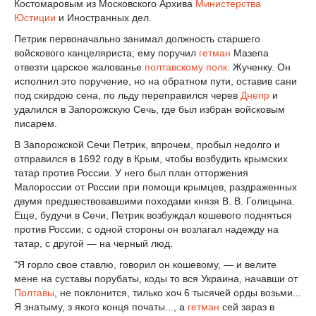
Костомаровым из Московского Архива
Министерства
Юстиции
и Иностранных дел.
Петрик первоначально занимал должность старшего
войскового канцеляриста; ему поручил
гетман
Мазепа
отвезти царское жалованье
полтавскому полк
. Жученку. Он
исполнил это поручение, но на обратном пути, оставив сани
под скирдою сена, по льду переправился черев
Днепр
и
удалился в Запорожскую Сечь, где был избран войсковым
писарем.
В Запорожской Сечи Петрик, впрочем, пробыл недолго и
отправился в 1692 году в Крым, чтобы возбудить крымских
татар против России. У него был план отторжения
Малороссии от России при помощи крымцев, раздраженных
двумя предшествовавшими походами князя В. В. Голицына.
Еще, будучи в Сечи, Петрик возбуждал кошевого подняться
против России; с одной стороны он возлагал надежду на
татар, с другой — на черный люд.
"Я горло свое ставлю, говорил он кошевому, — и велите
мене на суставы порубаты, коды то вся Украина, начавши от
Полтавы
, не поклонится, тилько хоч 6 тысячей орды возьми...
Я знатыму, з якого конця початы..., а
гетман
сей зараз в