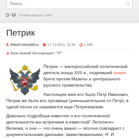
Полная версия сайта
Петрик
996d67df0d686ca
17-10-2012, 16:30
1 848
База знаний Ассоциации
/
"П"
Петрик — малороссийский политический
деятель конца XVII в., поднявший
знамя
бунта против Мазепы и центрального
русского правительства.
Настоящее имя его было Петр Иванович,
Петрик же было его прозвище (уменьшительное от Петр); в
одной песне он называется еще Петричевским.
Довольно подробные известия о его политической
деятельности мы встречаем в известной" Летописи»
Величка, и они — что очень важно — вполне совпадают с
документальными данными, заимствованными, Н. И.