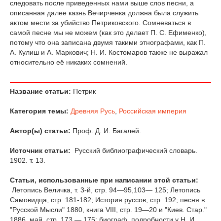
следовать после приведенных нами выше слов песни, а
описанная далее казнь Вечирченка должна была служить
актом мести за убийство Петриковского. Сомневаться в
самой песне мы не можем (как это делает П. С. Ефименко),
потому что она записана двумя такими этнографами, как П.
А. Кулиш и А. Маркович; Н. И. Костомаров также не выражал
относительно её никаких сомнений.
Название статьи:
Петрик
Категория темы:
Древняя Русь
,
Российская империя
Автор(ы) статьи:
Проф. Д. И. Багалей.
Источник статьи:
Русский библиографический словарь.
1902. т. 13.
Статьи, использованные при написании этой статьи:
Летопись Величка, т. 3-й, стр. 94—95,103— 125; Летопись
Самовидца, стр. 181-182; История руссов, стр. 192; песня в
"Русской Мысли" 1880, книга VIII, стр. 19—20 и "Киев. Стар."
1886, май, стр. 173 — 175: биограф. подробности у Н. И,