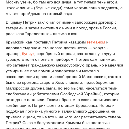
Москву утече, бо там его вся душа, а тут тильки тень его; а
"голоколинки» (бедные люди) сами чортив-панив подавять, а
мы вже прыйдемо на готовый лад».
В Крыму Петрик заключил от имени запорожцев договор с
татарами и затем выступил с ними в поход против России,
рассылая "прелестные» письма в кош.
Крымский хан поставил Петрика казацким
гетманом
и
даровал ему знаки его нового достоинства — хоругвь,
прапор,
бунчук
, серебряный пернач, златоглавную чугу и
турецкого коня с полным прибором. Петрик сам понимал,
что затевает гражданскую междоусобную брань, но надеялся
усмирить ее при помощи запорожцев и мечтал о
воссоединении право- и левобережной Малороссии, как это
было во времена старого Хмельницкого; правобережная
Малороссия должна была, по его мысли, населиться теми
слобожанами (обитателями Слободской Украйны), которые
некогда ее оставили. Таким образом, в своих политических
комбинациях Петрик шел по стопам Дорошенка. Но если
подобная политика умного и талантливого Дорошенка не
привела к цели, то на что и на кого мог рассчитывать теперь
Петрик? Союз с басурманским Крымом был настолько
противоестественен, что претил гражданскому чувству