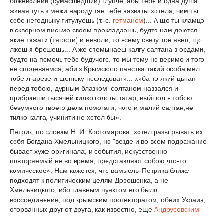
божеволний (сумасшедший) глупче, абы тебе и одна душа
живая туть з межи народу тян тебе назваты хотела, чим ты
себе негодныку титулуешь (т.-е.
гетманом
)... А що ты кламцо
в скверном письме своем прекладаешь, будто нам деются
якие тяжати (тягости) и неволи, то всему свету тое явно, що
лжеш я брешешь... А же спомынаеш калгу салтана з ордами,
будто на помочь тебе будучого, то мы тому не веримо и того
не сподеваемся, аби з Крымского панства такий особа мел
тобе лгареве и щенюку последовати... хиба то який цыган
перед тобою, дурным блазком, солтаном назвался и
прибравши тысячей килко голоты татар, выйшол в тобою
беэумного твоего дела помогати, чого и малий салтан,не
тилко калга, учинити не хотел бы».
Петрик, по словам Н. И. Костомарова, хотел разыгрывать из
себя Богдана Хмельницкого, но "везде и во всем подражание
бывает хуже оригинала, и события, искусственно
повторяемый не во время, представляют собою что-то
комическое». Нам кажется, что вамыслы Петрика ближе
подходят к политическим целям Дорошенка, а не
Хмельницкого, ибо главным пунктом его было
воссоединение, под крымским протекторатом, обеих Украин,
оторванных друг от друга, как известно, еще
Андрусовским