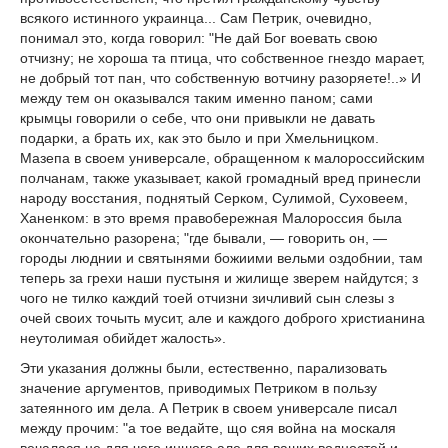
всякого истинного украинца... Сам Петрик, очевидно,
понимал это, когда говорил: "Не дай Бог воевать свою
отчизну; не хороша та птица, что собственное гнездо марает,
не добрый тот пан, что собственную вотчину разоряете!..» И
между тем он оказывался таким именно паном; сами
крымцы говорили о себе, что они привыкли не давать
подарки, а брать их, как это было и при Хмельницком.
Мазепа в своем универсале, обращенном к малороссийским
полчанам, также указывает, какой громадный вред принесли
народу восстания, поднятый Серком, Сулимой, Суховеем,
Ханенком: в это время правобережная Малороссия была
окончательно разорена; "где бывали, — говорить он, —
городы люднии и святынями божиими вельми оздобнии, там
теперь за грехи наши пустыня и жилище зверем найдутся; з
чого не тилко каждий тоей отчизни зичливий сын слезы з
очей своих точыть мусит, але и каждого доброго христианина
неутолимая обийдет жалость».
Эти указания должны были, естественно, парализовать
значение аргументов, приводимых Петриком в пользу
затеянного им дела. А Петрик в своем универсале писал
между прочим: "а тое ведайте, що сяя война на москаля