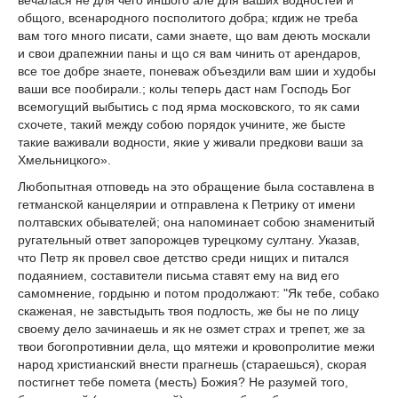
вечалася не для чего иншого але для ваших водностей и
общого, всенародного посполитого добра; кгдиж не треба
вам того много писати, сами знаете, що вам деють москали
и свои драпежнии паны и що ся вам чинить от арендаров,
все тое добре знаете, поневаж объездили вам шии и худобы
ваши все пообирали.; колы теперь даст нам Господь Бог
всемогущий выбытись с под ярма московского, то як сами
схочете, такий между собою порядок учините, же бысте
такие важивали водности, якие у живали предкови ваши за
Хмельницкого».
Любопытная отповедь на это обращение была составлена в
гетманской канцелярии и отправлена к Петрику от имени
полтавских обывателей; она напоминает собою знаменитый
ругательный ответ запорожцев турецкому султану. Указав,
что Петр як провел свое детство среди нищих и питался
подаянием, составители письма ставят ему на вид его
самомнение, гордыню и потом продолжают: "Як тебе, собако
скаженая, не завстыдыть твоя подлость, же бы не по лицу
своему дело зачинаешь и як не озмет страх и трепет, же за
твои богопротивнии дела, що мятежи и кровопролитие межи
народ христианский внести прагнешь (стараешься), скорая
постигнет тебе помета (месть) Божия? Не разумей того,