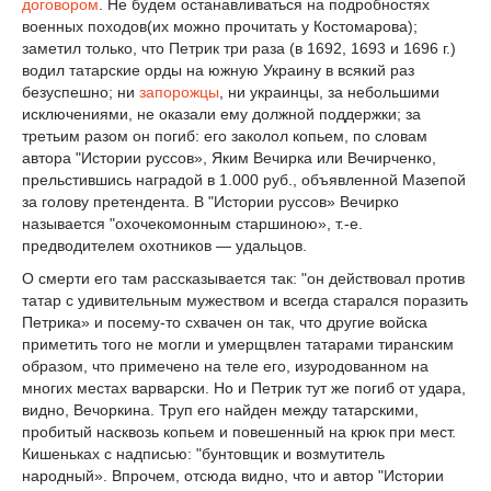
договором
. Не будем останавливаться на подробностях
военных походов(их можно прочитать у Костомарова);
заметил только, что Петрик три раза (в 1692, 1693 и 1696 г.)
водил татарские орды на южную Украину в всякий раз
безуспешно; ни
запорожцы
, ни украинцы, за небольшими
исключениями, не оказали ему должной поддержки; за
третьим разом он погиб: его заколол копьем, по словам
автора "Истории руссов», Яким Вечирка или Вечирченко,
прельстившись наградой в 1.000 руб., объявленной Мазепой
за голову претендента. В "Истории руссов» Вечирко
называется "охочекомонным старшиною», т.-е.
предводителем охотников — удальцов.
О смерти его там рассказывается так: "он действовал против
татар с удивительным мужеством и всегда старался поразить
Петрика» и посему-то схвачен он так, что другие войска
приметить того не могли и умерщвлен татарами тиранским
образом, что примечено на теле его, изуродованном на
многих местах варварски. Но и Петрик тут же погиб от удара,
видно, Вечоркина. Труп его найден между татарскими,
пробитый насквозь копьем и повешенный на крюк при мест.
Кишеньках с надписью: "бунтовщик и возмутитель
народный». Впрочем, отсюда видно, что и автор "Истории