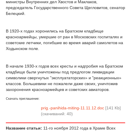
министры Внутренних дел Хвостов и Маклаков,
председатель Государственного Совета Щегловитов, сенатор
Белецкий.
В 1920-х годах хоронились на Братском кладбище
красноармейцы, умершие от ран в Московских госпиталях и
советские летчики, погибшие во время аварий самолетов на
Ходынском поле.
В начале 1930-х годов всех кресты и надгробия на Братском
кладбище были уничтожены под предлогом ликвидации
символики свергнутых "эксплуататорских» и "реакционных»
классов. Большевики не пожалели даже своих, уничтожив
захоронения красноармейцев и советских авиаторов.
Скачать приглашение:
prig.-panihida-miting-11.11.12.doc
[141 Kb]
(cкачиваний: 40)
Название статьи:
11-го ноября 2012 года в Храме Всех