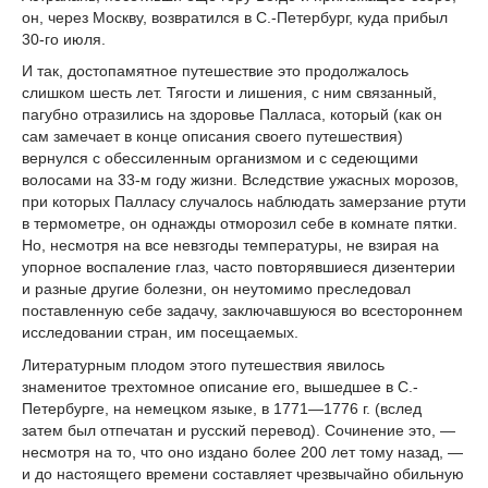
он, через Москву, возвратился в С.-Петербург, куда прибыл
30-го июля.
И так, достопамятное путешествие это продолжалось
слишком шесть лет. Тягости и лишения, с ним связанный,
пагубно отразились на здоровье Палласа, который (как он
сам замечает в конце описания своего путешествия)
вернулся с обессиленным организмом и с седеющими
волосами на 33-м году жизни. Вследствие ужасных морозов,
при которых Палласу случалось наблюдать замерзание ртути
в термометре, он однажды отморозил себе в комнате пятки.
Но, несмотря на все невзгоды температуры, не взирая на
упорное воспаление глаз, часто повторявшиеся дизентерии
и разные другие болезни, он неутомимо преследовал
поставленную себе задачу, заключавшуюся во всестороннем
исследовании стран, им посещаемых.
Литературным плодом этого путешествия явилось
знаменитое трехтомное описание его, вышедшее в С.-
Петербурге, на немецком языке, в 1771—1776 г. (вслед
затем был отпечатан и русский перевод). Сочинение это, —
несмотря на то, что оно издано более 200 лет тому назад, —
и до настоящего времени составляет чрезвычайно обильную