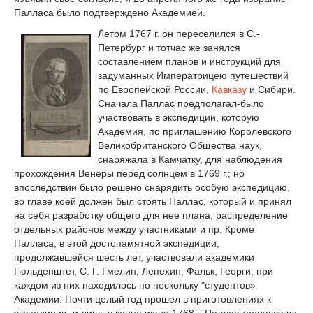
Палласа было подтверждено Академией.
Летом 1767 г. он переселился в С.-
Петербург и тотчас же занялся
составлением планов и инструкций для
задуманных Императрицею путешествий
по Европейской России,
Кавказу
и Сибири.
Сначала Паллас предполагал-было
участвовать в экспедиции, которую
Академия, по приглашению Королевского
Великобританского Общества наук,
снаряжала в Камчатку, для наблюдения
прохождения Венеры перед солнцем в 1769 г.; но
впоследствии было решено снарядить особую экспедицию,
во главе коей должен был стоять Паллас, который и принял
на себя разработку общего для нее плана, распределение
отдельных районов между участниками и пр. Кроме
Палласа, в этой достопамятной экспедиции,
продолжавшейся шесть лет, участвовали академики
Гюльденштет, С. Г. Гмелин, Лепехин, Фальк, Георги; при
каждом из них находилось по нескольку "студентов»
Академии. Почти целый год прошел в приготовлениях к