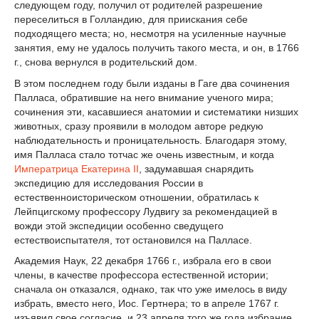
следующем году, получил от родителей разрешение
переселиться в Голландию, для приискания себе
подходящего места; но, несмотря на усиленные научные
занятия, ему не удалось получить такого места, и он, в 1766
г., снова вернулся в родительский дом.
В этом последнем году были изданы в Гаге два сочинения
Палласа, обратившие на него внимание ученого мира;
сочинения эти, касавшиеся анатомии и систематики низших
животных, сразу проявили в молодом авторе редкую
наблюдательность и проницательность. Благодаря этому,
имя Палласа стало тотчас же очень известным, и когда
Императрица
Екатерина II
, задумавшая снарядить
экспедицию для исследования России в
естественноисторическом отношении, обратилась к
Лейпцигскому профессору Лудвигу за рекомендацией в
вожди этой экспедиции особенно сведущего
естествоиспытателя, тот остановился на Палласе.
Академия Наук, 22 декабря 1766 г., избрала его в свои
члены, в качестве профессора естественной истории;
сначала он отказался, однако, так что уже имелось в виду
избрать, вместо него, Иос. Гертнера; то в апреле 1767 г.
изъявил свое согласие, и 23 апреля того же года избрание