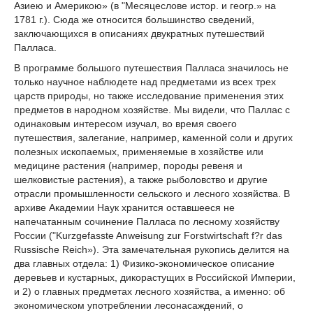
Азиею и Америкою» (в "Месяцеслове истор. и геогр.» на
1781 г.). Сюда же относится большинство сведений,
заключающихся в описаниях двукратных путешествий
Палласа.
В программе большого путешествия Палласа значилось не
только научное наблюдете над предметами из всех трех
царств природы, но также исследование применения этих
предметов в народном хозяйстве. Мы видели, что Паллас с
одинаковым интересом изучал, во время своего
путешествия, залегание, например, каменной соли и других
полезных ископаемых, применяемые в хозяйстве или
медицине растения (например, породы ревеня и
шелковистые растения), а также рыболовство и другие
отрасли промышленности сельского и лесного хозяйства. В
архиве Академии Наук хранится оставшееся не
напечатанным сочинение Палласа по лесному хозяйству
России ("Kurzgefasste Anweisung zur Forstwirtschaft f?r das
Russische Reich»). Эта замечательная рукопись делится на
два главных отдела: 1) Физико-экономическое описание
деревьев и кустарных, дикорастущих в Российской Империи,
и 2) о главных предметах лесного хозяйства, а именно: об
экономическом употреблении лесонасаждений, о