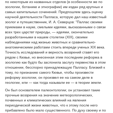
по некоторым из названных отделов (в особенности же по
зоологии, ботанике и этнографии) им издан ряд крупных и
самых капитальных сочинений. Предпошлем здесь оценку
научной деятельности Палласа, которую дал наш известный
зоолог и путешественник, И. А. Северцов: "Паллас своими
приемами в науке, смелыми идеями, высказанными о связи
всех трех царствт природы, — идеями, окончательно
разработанными в нашем столетии (XIX), своими
наблюдениями над жизнью животных и сравнительно-
анатомическими работами стоить впереди ученых XIX века.
Точность исследований и верность воззрений ставят его
рядом с Кювье, но внесенная этим последним реформа в
зоологию как будто бы заслонила заслугу первенства в этом
отношении, бесспорно принадлежащую Палласу. Близкий к
тому, по признанию самого Кювье, чтобы произвести
реформу зоологии, он произвел ее на самом деле в
геологии, или — как тогда называли ее — в теории земли.
Он был основателем палеонтологии; он установил такие
прочные воззрения на значение метеорологических,
почвенных и климатических влияний на явления
периодической жизни животных, что к этому после него
прибавлено было мало существенного. По духу своему и по