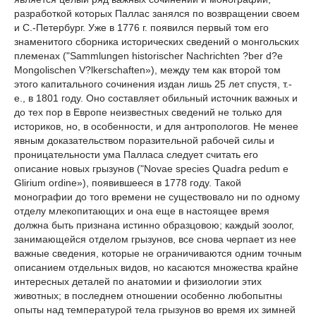
разработкой которых Паллас занялся по возвращении своем
и C.-Петербург. Уже в 1776 г. появился первый том его
знаменитого сборника исторических сведений о монгольских
племенах ("Sammlungen historischer Nachrichten ?ber d?e
Mongolischen V?lkerschaften»), между тем как второй том
этого капитального сочинения издан лишь 25 лет спустя, т.-
е., в 1801 году. Оно составляет обильный источник важных и
до тех пор в Европе неизвестных сведений не только для
историков, но, в особенности, и для антропологов. Не менее
явным доказательством поразительной рабочей силы и
проницательности ума Палласа следует считать его
описание новых грызунов ("Novae species Quadra pedum e
Glirium ordine»), появившееся в 1778 году. Такой
монографии до того времени не существовало ни по одному
отделу млекопитающих и она еще в настоящее время
должна быть признана истинно образцовою; каждый зоолог,
занимающейся отделом грызунов, все снова черпает из нее
важные сведения, которые не ограничиваются одним точным
описанием отдельных видов, но касаются множества крайне
интересных деталей по анатомии и физиологии этих
животных; в последнем отношении особенно любопытны
опыты над температурой тела грызунов во время их зимней