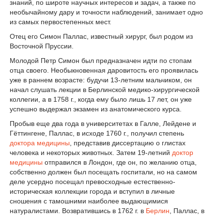
знаний, по широте научных интересов и задач, а также по
необычайному дару и точности наблюдений, занимает одно
из самых первостепенных мест.
Отец его Симон Паллас, известный хирург, был родом из
Восточной Пруссии.
Молодой Петр Симон был предназначен идти по стопам
отца своего. Необыкновенная даровитость его проявилась
уже в раннем возрасте: будучи 13-летним мальчиком, он
начал слушать лекции в Берлинской медико-хирургической
коллегии, а в 1758 г., когда ему было лишь 17 лет, он уже
успешно выдержал экзамен из анатомического курса.
Пробыв еще два года в университетах в Галле, Лейдене и
Гёттингене, Паллас, в исходе 1760 г., получил степень
доктора медицины
, представив диссертацию о глистах
человека и некоторых животных. Затем 19-летний
доктор
медицины
отправился в Лондон, где он, по желанию отца,
собственно должен был посещать госпитали, но на самом
деле усердно посещал превосходные естественно-
историческая коллекции города и вступил в личные
сношения с тамошними наиболее выдающимися
натуралистами. Возвратившись в 1762 г. в
Берлин
, Паллас, в