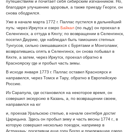
путешествиям и почитает себя сибирским изгнанником. Но,
благодаря улучшению здоровья, а также приезду Георги, он
снова ободрился.
Уже в начале марта 1772 г. Паллас пустился в дальнейший
путь: через Иркутск и озеро
Байкал
(по льду) он проехал в
Селенгинск, а оттуда в Кяхту; по возвращении в Селенгинск,
посетил Даурию, где наблюдал быть тамошних степных
Тунгусов, сильно смешавшихся с Бурятами и Монголами;
возвратившись опять в Селенгинск, он снова побывал в
Кяхте, a затем, через Иркутск, проехал обратно в
Красноярску где и пробыл часть зимы.
В исходе января 1773 г. Паллас оставил Красноярск и
направился, через Томск и Тару, обратно в Европейскую
Россию.
Из Сарапула, где остановился на некоторое время, он
совершил экскурсию в Казань, а, по возвращении своем,
направился на юг
и, проехав Уральскою степью, в начале сентября достиг
Царицына. Здесь он пробыл зиму и часть весны 1774 г., в
которую совершил несколько поездок, например в
Астрахань; посетивши еще гору Богдо и прилежащее озеро,