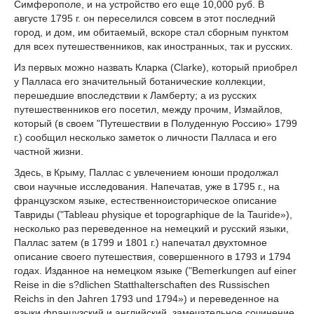
Симферополе, и на устройство его еще 10,000 руб. В
августе 1795 г. он переселился совсем в этот последний
город, и дом, им обитаемый, вскоре стал сборным пунктом
для всех путешественников, как иностранных, так и русских.
Из первых можно назвать Кларка (Clarke), который приобрел
у Палласа его значительный ботанические коллекции,
перешедшие впоследствии к Ламберту; а из русских
путешественников его посетил, между прочим, Измайлов,
который (в своем "Путешествии в Полуденную Россию» 1799
г.) сообщил несколько заметок о личности Палласа и его
частной жизни.
Здесь, в Крыму, Паллас с увлечением юноши продолжал
свои научные исследования. Напечатав, уже в 1795 г., на
французском языке, естественноисторическое описание
Тавриды ("Tableau physique et topographique de la Tauride»),
несколько раз переведенное на немецкий и русский языки,
Паллас затем (в 1799 и 1801 г.) напечатал двухтомное
описание своего путешествия, совершенного в 1793 и 1794
годах. Изданное на немецком языке ("Bemerkungen auf einer
Reise in die s?dlichen Statthalterschaften des Russischen
Reichs in den Jahren 1793 und 1794») и переведенное на
языки французский и английский, замечательное сочинение