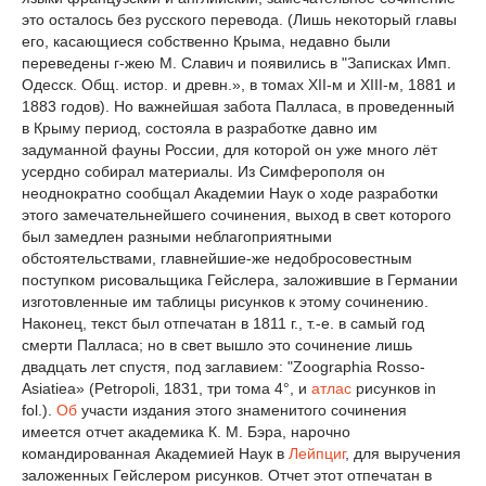
это осталось без русского перевода. (Лишь некоторый главы
его, касающиеся собственно Крыма, недавно были
переведены г-жею М. Славич и появились в "Записках Имп.
Одесск. Общ. истор. и древн.», в томах XII-м и XIII-м, 1881 и
1883 годов). Но важнейшая забота Палласа, в проведенный
в Крыму период, состояла в разработке давно им
задуманной фауны России, для которой он уже много лёт
усердно собирал материалы. Из Симферополя он
неоднократно сообщал Академии Наук о ходе разработки
этого замечательнейшего сочинения, выход в свет которого
был замедлен разными неблагоприятными
обстоятельствами, главнейшие-же недобросовестным
поступком рисовальщика Гейслера, заложившие в Германии
изготовленные им таблицы рисунков к этому сочинению.
Наконец, текст был отпечатан в 1811 г., т.-е. в самый год
смерти Палласа; но в свет вышло это сочинение лишь
двадцать лет спустя, под заглавием: "Zoographia Rosso-
Asiatiea» (Petropoli, 1831, три тома 4°, и
атлас
рисунков in
fol.).
Об
участи издания этого знаменитого сочинения
имеется отчет академика К. М. Бэра, нарочно
командированная Академией Наук в
Лейпциг
, для выручения
заложенных Гейслером рисунков. Отчет этот отпечатан в