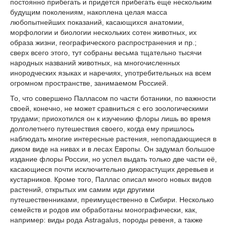
постоянно прибегать и придется прибегать еще нескольким
будущим поколениям, накоплена целая масса
любопытнейших показаний, касающихся анатомии,
морфологии и биологии нескольких сотен животных, их
образа жизни, географического распространения и пр.;
сверх всего этого, тут собраны весьма тщательно тысячи
народных названий животных, на многочисленных
инородческих языках и наречиях, употребительных на всем
огромном пространстве, занимаемом Россией.
То, что совершено Палласом по части ботаники, по важности
своей, конечно, не может сравниться с его зоологическими
трудами; приохотился он к изучению флоры лишь во время
долголетнего путешествия своего, когда ему пришлось
наблюдать многие интересные растения, непопадающиеся в
диком виде на нивах и в лесах Европы. Он задумал большое
издание флоры России, но успел выдать только две части её,
касающиеся почти исключительно дикорастущих деревьев и
кустарников. Кроме того, Паллас описал много новых видов
растений, открытых им самим иди другими
путешественниками, преимущественно в Сибири. Несколько
семейств и родов им обработаны монографически, как,
например: виды рода Astragalus, породы ревеня, а также