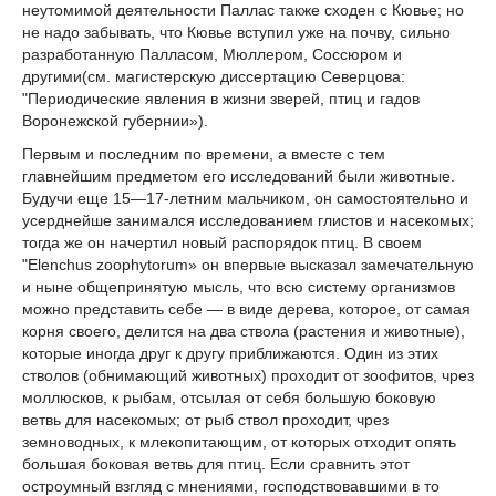
неутомимой деятельности Паллас также сходен с Кювье; но
не надо забывать, что Кювье вступил уже на почву, сильно
разработанную Палласом, Мюллером, Соссюром и
другими(см. магистерскую диссертацию Северцова:
"Периодические явления в жизни зверей, птиц и гадов
Воронежской губернии»).
Первым и последним по времени, а вместе с тем
главнейшим предметом его исследований были животные.
Будучи еще 15—17-летним мальчиком, он самостоятельно и
усерднейше занимался исследованием глистов и насекомых;
тогда же он начертил новый распорядок птиц. В своем
"Elenchus zoophytorum» он впервые высказал замечательную
и ныне общепринятую мысль, что всю систему организмов
можно представить себе — в виде дерева, которое, от самая
корня своего, делится на два ствола (растения и животные),
которые иногда друг к другу приближаются. Один из этих
стволов (обнимающий животных) проходит от зоофитов, чрез
моллюсков, к рыбам, отсылая от себя большую боковую
ветвь для насекомых; от рыб ствол проходит, чрез
земноводных, к млекопитающим, от которых отходит опять
большая боковая ветвь для птиц. Если сравнить этот
остроумный взгляд с мнениями, господствовавшими в то