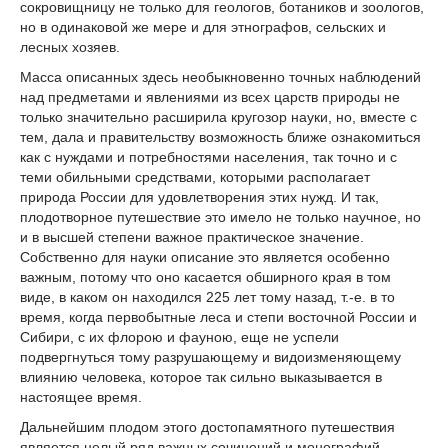
сокровищницу не только для геологов, ботаников и зоологов,
но в одинаковой же мере и для этнографов, сельских и
лесных хозяев.
Масса описанных здесь необыкновенно точных наблюдений
над предметами и явлениями из всех царств природы не
только значительно расширила кругозор науки, но, вместе с
тем, дала и правительству возможность ближе ознакомиться
как с нуждами и потребностями населения, так точно и с
теми обильными средствами, которыми располагает
природа России для удовлетворения этих нужд. И так,
плодотворное путешествие это имело не только научное, но
и в высшей степени важное практическое значение.
Собственно для науки описание это является особенно
важным, потому что оно касается обширного края в том
виде, в каком он находился 225 лет тому назад, т.-е. в то
время, когда первобытные леса и степи восточной России и
Сибири, с их флорою и фауною, еще не успели
подвергнуться тому разрушающему и видоизменяющему
влиянию человека, которое так сильно выказывается в
настоящее время.
Дальнейшим плодом этого достопамятного путешествия
является целый ряд важных сочинений и монографий,