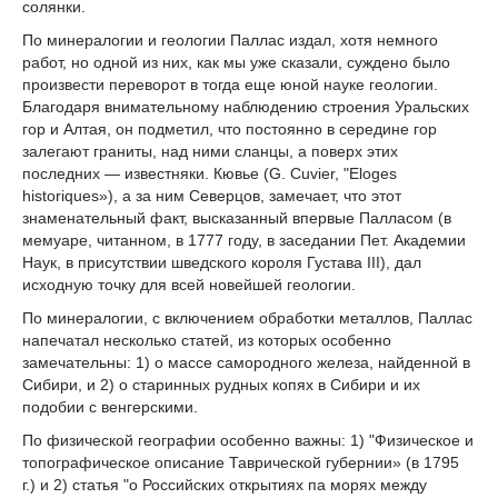
солянки.
По минералогии и геологии Паллас издал, хотя немного
работ, но одной из них, как мы уже сказали, суждено было
произвести переворот в тогда еще юной науке геологии.
Благодаря внимательному наблюдению строения Уральских
гор и Алтая, он подметил, что постоянно в середине гор
залегают граниты, над ними сланцы, а поверх этих
последних — известняки. Кювье (G. Cuvier, "Eloges
historiques»), а за ним Северцов, замечает, что этот
знаменательный факт, высказанный впервые Палласом (в
мемуаре, читанном, в 1777 году, в заседании Пет. Академии
Наук, в присутствии шведского короля Густава III), дал
исходную точку для всей новейшей геологии.
По минералогии, с включением обработки металлов, Паллас
напечатал несколько статей, из которых особенно
замечательны: 1) о массе самородного железа, найденной в
Сибири, и 2) о старинных рудных копях в Сибири и их
подобии с венгерскими.
По физической географии особенно важны: 1) "Физическое и
топографическое описание Таврической губернии» (в 1795
г.) и 2) статья "о Российских открытиях па морях между