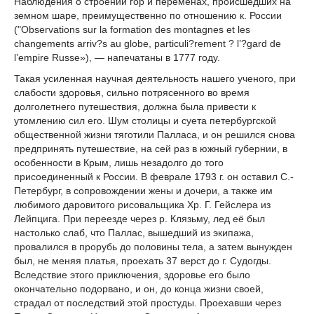
Наблюдения о строении гор и переменах, происшедших на
земном шаре, преимущественно по отношению к. России
("Observations sur la formation des montagnes et les
changements arriv?s au globe, particuli?rement ? l’?gard de
l’empire Russe»), — напечатаны в 1777 году.
Такая усиленная научная деятельность нашего ученого, при
слабости здоровья, сильно потрясенного во время
долголетнего путешествия, должна была привести к
утомлению сил его. Шум столицы и суета петербургской
общественной жизни тяготили Палласа, и он решился снова
предпринять путешествие, на сей раз в южный губернии, в
особенности в Крым, лишь незадолго до того
присоединенный к России. В феврале 1793 г. он оставил C.-
Петербург, в сопровождении жены и дочери, а также им
любимого даровитого рисовальщика Хр. Г. Гейслера из
Лейпцига. При переезде через р. Клязьму, лед её был
настолько слаб, что Паллас, вышедший из экипажа,
провалился в прорубь до половины тела, a затем вынужден
был, не меняя платья, проехать 37 верст до г. Судогды.
Вследствие этого приключения, здоровье его было
окончательно подорвано, и он, до конца жизни своей,
страдал от последствий этой простуды. Проехавши через