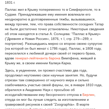
1831 г.
Паллас жил в Крыму попеременно то в Симферополе, то в
Судаке. Принадлежавшие ему имения вовлекали его
неоднократно в долговременные тяжбы, вызывавшиеся,
между прочим, тем, что права собственности соседних Татар
не были достаточно точно установлены. Никоторые сведения
об этом находятся в статье А. Солнцева: "Паллас в Крыму»
("Древняя и Новая Россия», 1876, т. I, стр. 279—289, с
портретом). Разошедшись мирно со второю своею супругою
(на которой он был женат с 1786 года), Паллас, в 1808 году,
переселился к любимой дочери своей от первого брака,
вдове
генерал-лейтенанта
барона
Вимпфена, жившей в
Крыму же, в своем имении Калмук-Карка.
Здесь, в уединении, он прожил счастливо два года,
продолжал неутомимо свои научные занятия. Но, будучи
отрезан там совершенно от научного мира и сильно
озабочиваясь участью своей фауны, он, в январе 1810 года,
обратился в Академию Наук с просьбою об
исходатайствовании ему бессрочного отпуска в
Берлин
,
откуда он мог бы лучше следить за изготовлением и
гравировкой рисунков к своей "Zoographia». В марте