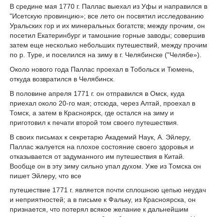
В средине мая 1770 г. Паллас выехал из Уфы и направился в
"Исетскую провинцию»; все лето он посвятил исследованию
Уральских гор и их минеральных богатств; между прочим, он
посетил Екатеринбург и тамошние горные заводы; совершив
затем еще несколько небольших путешествий, между прочим
по р. Туре, и поселился на зиму в г. Челябинске ("Челябе»).
Около нового года Паллас проехал в Тобольск и Тюмень,
откуда возвратился в Челябинск.
В половине апреля 1771 г. он отправился в Омск, куда
приехал около 20-го мая; отсюда, через Алтай, проехал в
Томск, a затем в Красноярск, где остался на зиму и
приготовил к печати второй том своего путешествия.
В своих письмах к секретарю Академий Наук, А. Эйлеру,
Паллас жалуется на плохое состояние своего здоровья и
отказывается от задуманного им путешествия в Китай.
Вообще он в эту зиму сильно упал духом. Уже из Томска он
пишет Эйлеру, что все
путешествие 1771 г. является почти сплошною цепью неудач
и неприятностей; а в письме к Фальку, из Красноярска, он
признается, что потерял всякое желание к дальнейшим