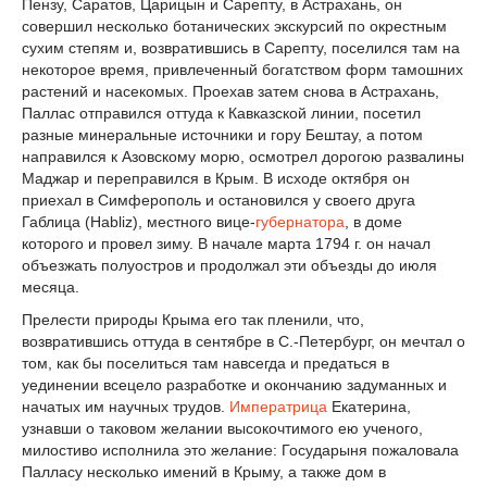
Пензу, Саратов, Царицын и Сарепту, в Астрахань, он
совершил несколько ботанических экскурсий по окрестным
сухим степям и, возвратившись в Сарепту, поселился там на
некоторое время, привлеченный богатством форм тамошних
растений и насекомых. Проехав затем снова в Астрахань,
Паллас отправился оттуда к Кавказской линии, посетил
разные минеральные источники и гору Бештау, а потом
направился к Азовскому морю, осмотрел дорогою развалины
Маджар и переправился в Крым. В исходе октября он
приехал в Симферополь и остановился у своего друга
Габлица (Habliz), местного вице-
губернатора
, в доме
которого и провел зиму. В начале марта 1794 г. он начал
объезжать полуостров и продолжал эти объезды до июля
месяца.
Прелести природы Крыма его так пленили, что,
возвратившись оттуда в сентябре в C.-Петербург, он мечтал о
том, как бы поселиться там навсегда и предаться в
уединении всецело разработке и окончанию задуманных и
начатых им научных трудов.
Императрица
Екатерина,
узнавши о таковом желании высокочтимого ею ученого,
милостиво исполнила это желание: Государыня пожаловала
Палласу несколько имений в Крыму, а также дом в