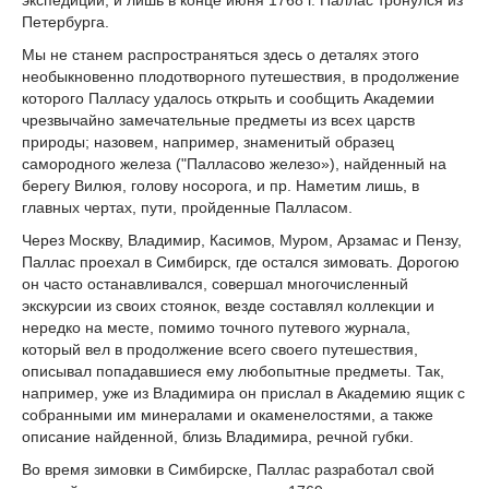
экспедиции, и лишь в конце июня 1768 г. Паллас тронулся из
Петербурга.
Мы не станем распространяться здесь о деталях этого
необыкновенно плодотворного путешествия, в продолжение
которого Палласу удалось открыть и сообщить Академии
чрезвычайно замечательные предметы из всех царств
природы; назовем, например, знаменитый образец
самородного железа ("Палласово железо»), найденный на
берегу Вилюя, голову носорога, и пр. Наметим лишь, в
главных чертах, пути, пройденные Палласом.
Через Москву, Владимир, Касимов, Муром, Арзамас и Пензу,
Паллас проехал в Симбирск, где остался зимовать. Дорогою
он часто останавливался, совершал многочисленный
экскурсии из своих стоянок, везде составлял коллекции и
нередко на месте, помимо точного путевого журнала,
который вел в продолжение всего своего путешествия,
описывал попадавшиеся ему любопытные предметы. Так,
например, уже из Владимира он прислал в Академию ящик с
собранными им минералами и окаменелостями, а также
описание найденной, близь Владимира, речной губки.
Во время зимовки в Симбирске, Паллас разработал свой