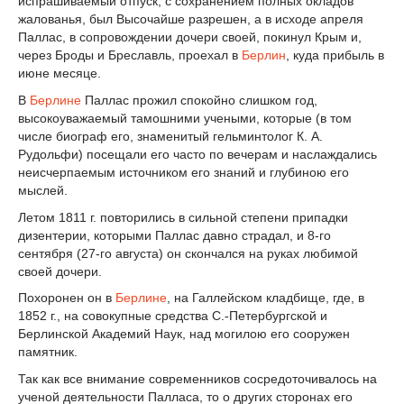
испрашиваемый отпуск, с сохранением полных окладов
жалованья, был Высочайше разрешен, а в исходе апреля
Паллас, в сопровождении дочери своей, покинул Крым и,
через Броды и Бреславль, проехал в
Берлин
, куда прибыль в
июне месяце.
В
Берлине
Паллас прожил спокойно слишком год,
высокоуважаемый тамошними учеными, которые (в том
числе биограф его, знаменитый гельминтолог К. А.
Рудольфи) посещали его часто по вечерам и наслаждались
неисчерпаемым источником его знаний и глубиною его
мыслей.
Летом 1811 г. повторились в сильной степени припадки
дизентерии, которыми Паллас давно страдал, и 8-го
сентября (27-го августа) он скончался на руках любимой
своей дочери.
Похоронен он в
Берлине
, на Галлейском кладбище, где, в
1852 г., на совокупные средства С.-Петербургской и
Берлинской Академий Наук, над могилою его сооружен
памятник.
Так как все внимание современников сосредоточивалось на
ученой деятельности Палласа, то о других сторонах его