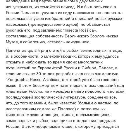
наблюдение над партеногенезисом у двух мелких
чешуекрылых, из семейства психид. И в бытность свою в
России Паллас не упускал из виду насекомых: он напечатал
несколько выпусков изображений и описаний новых русских
насекомых (преимущественно жуков), но объёмистая
рукопись его, под заглавием: "Insecta Rossica»,
составляющая собственность Берлинского Зоологическая
Музея, к сожалению, осталась неизданною.
Напечатав целый ряд статей о рыбах, земноводных, птицах
и, в особенности, о млекопитающих, которых ему удалось
открыть и наблюдать во время своих многолетних
путешествий по Европейской России и Сибири, Паллас, в
течение свыше 30-ти лет, разрабатывал свою знаменитую
"Zoographia Rosso-Asiatica», о которой уже было говорено
выше. В этом бессмертном памятнике его исследований над
животными России, не имеющем ничего подобного и по всей
последующей зоологической литературе, соединено все,
что, до того времени, было известно (большею частью, по
исследованиям самого же Палласа) о позвоночных
животных: млекопитающих, птицах, пресмыкающихся,
земноводных и рыбах, водящихся в тогдашних пределах
России. В этом неоценимом кладе, к которому приходится