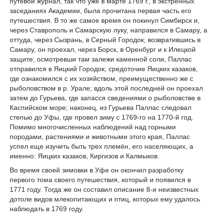
путевой журнал, так что уже в марте 1769 г., в экстренных
заседаниях Академии, была прочитана первая часть его
путешествия. В то же самое время он покинул Симбирск и,
через Ставрополь и Самарскую луку, направился в Самару, а
оттуда, через Сызрань, в Серный Городок; возвратившись в
Самару, он проехал, через Борск, в Оренбург и к Илецкой
защите; осмотревши там залежи каменной соли, Паллас
отправился в Яицкий Городок, средоточие Яицких казаков,
где ознакомился с их хозяйством, преимущественно же с
рыболовством в р. Урале; вдоль этой последней он проехал
затем до Гурьева, где запасся сведениями о рыболовстве в
Каспийском море; наконец, из Гурьева Паллас следовал
степью до Уфы, где провел зиму с 1769-го на 1770-й год.
Помимо многочисленных наблюдений над горными
породами, растениями и животными этого края, Паллас
успел еще изучить быть трех племён, его населяющих, а
именно: Яицких казаков, Киргизов и Калмыков.
Во время своей зимовки в Уфе он окончил разработку
первого тома своего путешествия, который и появился в
1771 году. Тогда же он составил описание 8-и неизвестных
дотоле видов млекопитающих и птиц, которых ему удалось
наблюдать в 1769 году.