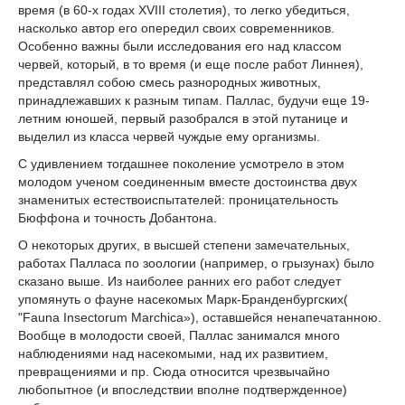
время (в 60-х годах XVIII столетия), то легко убедиться,
насколько автор его опередил своих современников.
Особенно важны были исследования его над классом
червей, который, в то время (и еще после работ Линнея),
представлял собою смесь разнородных животных,
принадлежавших к разным типам. Паллас, будучи еще 19-
летним юношей, первый разобрался в этой путанице и
выделил из класса червей чуждые ему организмы.
С удивлением тогдашнее поколение усмотрело в этом
молодом ученом соединенным вместе достоинства двух
знаменитых естествоиспытателей: проницательность
Бюффона и точность Добантона.
О некоторых других, в высшей степени замечательных,
работах Палласа по зоологии (например, о грызунах) было
сказано выше. Из наиболее ранних его работ следует
упомянуть о фауне насекомых Марк-Бранденбургских(
"Fauna Insectorum Marchica»), оставшейся ненапечатанною.
Вообще в молодости своей, Паллас занимался много
наблюдениями над насекомыми, над их развитием,
превращениями и пр. Сюда относится чрезвычайно
любопытное (и впоследствии вполне подтвержденное)