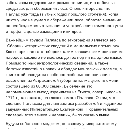
заботливом содержании и размножении их, и о побочных
средствах для сбережения леса. Очень интересно, что
Паллас уже тогда (в 70-ых годах прошлого столетия), когда
никто у нас не думал о сбережении леса, обратил внимание
на необходимость отыскания и употребления каменного угля
и торфа, с целью замещения ими дров.
Важнейшим трудом Палласа по этнографии является его
"Сборник исторических сведений о монгольских племенах».
Кювье признает этот сборник таким классическим описанием
народов, какового не имелось до тех пор ни на одном языке.
Помимо точных антропологических сведений, а также
богатых известий о нравах и обрядах монгольских племен, в
книге этой находится особенно любопытное описание
выселения из Астраханской губернии калмыцкого племени,
состоявшего из 60,000 семей. Выселение это,
напоминающее выход израильтян из Египта, совершилось в
1771 г., так сказать, на глазах самого Палласа. О том, что
сделано Палласом для лингвистики разработкой и изданием
задуманных Императрицею Екатериною II "сравнительных
словарей всех языков и наречий», было сказано выше.
Будучи собственно медиком, по своему университетскому