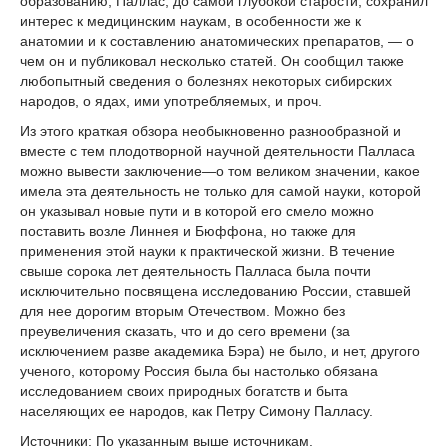
образованию, Паллас, до самой глубокой старости, сохранил
интерес к медицинским наукам, в особенности же к
анатомии и к составлению анатомических препаратов, — о
чем он и публиковал несколько статей. Он сообщил также
любопытный сведения о болезнях некоторых сибирских
народов, о ядах, ими употребляемых, и проч.
Из этого краткая обзора необыкновенно разнообразной и
вместе с тем плодотворной научной деятельности Палласа
можно вывести заключение—о том великом значении, какое
имела эта деятельность не только для самой науки, которой
он указывал новые пути и в которой его смело можно
поставить возле Линнея и Бюффона, но также для
применения этой науки к практической жизни. В течение
свыше сорока лет деятельность Палласа была почти
исключительно посвящена исследованию России, ставшей
для нее дорогим вторым Отечеством. Можно без
преувеличения сказать, что и до сего времени (за
исключением разве академика Бэра) не было, и нет, другого
ученого, которому Россия была бы настолько обязана
исследованием своих природных богатств и быта
населяющих ее народов, как Петру Симону Палласу.
Источники: По указанным выше источникам.