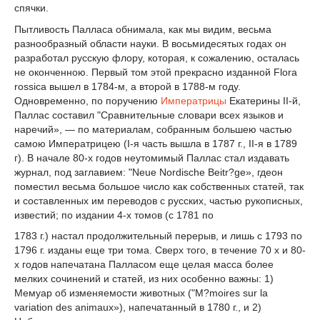
спячки.
Пытливость Палласа обнимала, как мы видим, весьма
разнообразный области науки. В восьмидесятых годах он
разработал русскую флору, которая, к сожалению, осталась
не оконченною. Первый том этой прекрасно изданной Flora
rossica вышел в 1784-м, а второй в 1788-м году.
Одновременно, по поручению
Императрицы
Екатерины II-й,
Паллас составил "Сравнительные словари всех языков и
наречий», — по материалам, собранным большею частью
самою Императрицею (I-я часть вышла в 1787 г., II-я в 1789
г). В начале 80-х годов неутомимый Паллас стал издавать
журнал, под заглавием: "Neue Nordische Beitr?ge», гдеон
поместил весьма большое число как собственных статей, так
и составленных им переводов с русских, частью рукописных,
известий; по издании 4-х томов (с 1781 по
1783 г.) настал продолжительный перерыв, и лишь с 1793 по
1796 г. изданы еще три тома. Сверх того, в течение 70 х и 80-
х годов напечатана Палласом еще целая масса более
мелких сочинений и статей, из них особенно важны: 1)
Мемуар об изменяемости животных ("M?moires sur la
variation des animaux»), напечатанный в 1780 г., и 2)