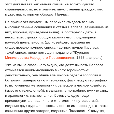
этот доказывает, как нельзя лучше, не только чувство
справедливости, но и значительную степень гражданского
мужества, которыми обладал Паллас.
Не признавая возможным перечислить здесь весьма
многочисленные сочинения и статьи Палласа (важнейшие из
них, впрочем, приведены выше), я постараюсь дать, в
нескольких строках, общую картину его плодотворной
научной деятельности. (До новейшего времени не
существовало полного списка научных трудов Палласа;
такой список мною помещен недавно в "Журнале
Министерства Народного Просвещения
», 1895 г., апрель).
Уже из выше сказанного видно, что деятельность Палласа
отличается необыкновенною многосторонностью:
действительно, она обнимала многие отделы зоологии и
ботаники, минералогию и геологию, физическую географию
(с включением метеорологии), сельское и лесное хозяйство
(вместе с технологией), медицину, этнографию, нумизматику
и археологию, языкознание. К этому следует еще
присовокупить описания его многолетних путешествий,
издание двух журналов, составленные им переводы, а также
сочинения других авторов, изданные Палласом. К тому же,