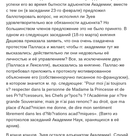
успехи его во время бытности адъюнктом Академии; вместе
с тем он (в заседании 23-го февраля) предложил
баллотировать вопрос, не исполнял ли Зуев
удовлетворительно все обязанности адъюнкта? Но
большинством членов предложение это не было принято. В
одном из следующих заседаний (18-го марта) княгиня
Дашкова приказала заявить, что она очень озадачена
протестом Палласа и желает, чтобы гг. академики тут же
высказались: действительно ли они недовольны её
личностью и её управлением? Все, за исключением двух
(Палласа и Лекселля), высказались за княгиню. Паллас-же
потребовал приложить к протоколу мотивированное
объяснение его (собственноручно писанное по-французски),
в котором значится м. пр. следующее: "Pour moi j’ai toujours
s? respecter dans la personne de Madame la Princesse et de
ses Pr?d?cesseurs, les Chefs pr?pos?s ? l’Académie par n?tre
grande Souveraine; mais je n’ai pas renonc? au droit, que ma
place d’Acad?micien me donne, de dire mon sentiment
librement dans les d?lib?rations acad?miques». (Взято из
протоколов заседаний Академии Наук, хранящихся в её
архив).
В конце концов, Зуев остался адъюнктом Академии). Случай