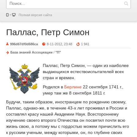
Полная версия сайта
Паллас, Петр Симон
996d67df0d686ca
8-11-2012, 23:48
1 941
База знаний Ассоциации
/
"П"
Паллас, Петр Симон, — один из наиболее
выдающихся естествоиспытателей всех
стран и времен.
Родился в
Берлине
22 сентября 1741 г.,
умер там же 8 сентября 1811 г.
Будучи, таким образом, иностранцем по рождению своему,
Паллас, однако-же, в течение 43-х лет проживал в России и
составлял красу нашей Академии Наук. Всестороннему
изучению своего второго Отечества он посвятил почти всю
жизнь свою, а потому мы с гордостью можем причислить его
к русским ученым, между которыми, он, по глубине своих