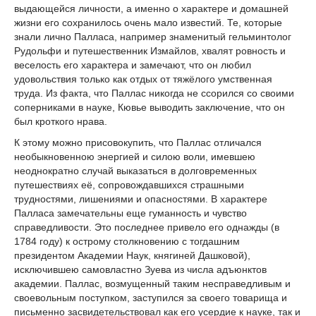
выдающейся личности, а именно о характере и домашней
жизни его сохранилось очень мало известий. Те, которые
знали лично Палласа, например знаменитый гельминтолог
Рудольфи и путешественник Измайлов, хвалят ровность и
веселость его характера и замечают, что он любил
удовольствия только как отдых от тяжёлого умственная
труда. Из факта, что Паллас никогда не ссорился со своими
соперниками в науке, Кювье выводить заключение, что он
был кроткого нрава.
К этому можно присовокупить, что Паллас отличался
необыкновенною энергией и силою воли, имевшею
неоднократно случай выказаться в долговременных
путешествиях её, сопровождавшихся страшными
трудностями, лишениями и опасностями. В характере
Палласа замечательны еще гуманность и чувство
справедливости. Это последнее привело его однажды (в
1784 году) к острому столкновению с тогдашним
президентом Академии Наук, княгиней Дашковой),
исключившею самовластно Зуева из числа адъюнктов
академии. Паллас, возмущенный таким несправедливым и
своевольным поступком, заступился за своего товарища и
письменно засвидетельствовал как его усердие к науке, так и