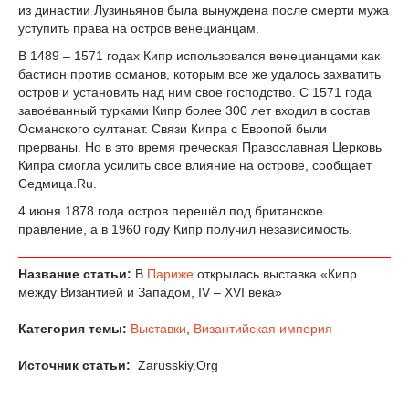
из династии Лузиньянов была вынуждена после смерти мужа
уступить права на остров венецианцам.
В 1489 – 1571 годах Кипр использовался венецианцами как
бастион против османов, которым все же удалось захватить
остров и установить над ним свое господство. C 1571 года
завоёванный турками Кипр более 300 лет входил в состав
Османского султанат. Связи Кипра с Европой были
прерваны. Но в это время греческая Православная Церковь
Кипра смогла усилить свое влияние на острове, сообщает
Седмица.Ru.
4 июня 1878 года остров перешёл под британское
правление, а в 1960 году Кипр получил независимость.
Название статьи:
В
Париже
открылась выставка «Кипр
между Византией и Западом, IV – XVI века»
Категория темы:
Выставки
,
Византийская империя
Источник статьи:
Zarusskiy.Org