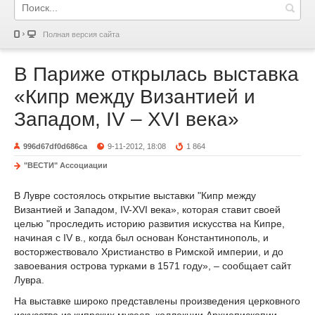
Полная версия сайта
В Париже открылась выставка
«Кипр между Византией и
Западом, IV – XVI века»
996d67df0d686ca
9-11-2012, 18:08
1 864
"ВЕСТИ" Ассоциации
В Лувре состоялось открытие выставки "Кипр между
Византией и Западом, IV-XVI века», которая ставит своей
целью "проследить историю развития искусства на Кипре,
начиная с IV в., когда был основан Константинополь, и
восторжествовало Христианство в Римской империи, и до
завоевания острова турками в 1571 году», – сообщает сайт
Лувра.
На выставке широко представлены произведения церковного
искусства из кипрских музеев, коллекции Архиепископии