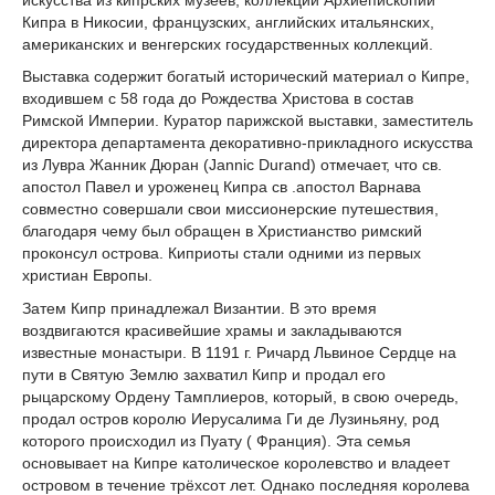
Кипра в Никосии, французских, английских итальянских,
американских и венгерских государственных коллекций.
Выставка содержит богатый исторический материал о Кипре,
входившем с 58 года до Рождества Христова в состав
Римской Империи. Куратор парижской выставки, заместитель
директора департамента декоративно-прикладного искусства
из Лувра Жанник Дюран (Jannic Durand) отмечает, что св.
апостол Павел и уроженец Кипра cв .апостол Варнава
совместно совершали свои миссионерские путешествия,
благодаря чему был обращен в Христианство римский
проконсул острова. Киприоты стали одними из первых
христиан Европы.
Затем Кипр принадлежал Византии. В это время
воздвигаются красивейшие храмы и закладываются
известные монастыри. В 1191 г. Ричард Львиное Сердце на
пути в Святую Землю захватил Кипр и продал его
рыцарскому Ордену Тамплиеров, который, в свою очередь,
продал остров королю Иерусалима Ги де Лузиньяну, род
которого происходил из Пуату ( Франция). Эта семья
основывает на Кипре католическое королевство и владеет
островом в течение трёхсот лет. Однако последняя королева