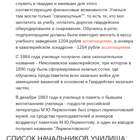
служить в гвардии и имевших для этого
соответствующие финансовые возможности. Учиться
там могли только "своекоштные"", то есть те, кто мог
заплатить за учебу, оплатить дорогое гвардейское
обмундирование и снаряжение. Обучаясь в роте,
подпрапорщики должны были ежегодно вносить в кассу
учебного заведения 1204 рубля
ассигнациями
, а юнкера
в кавалерийском эскадроне - 1254 рубля
ассигнациями
.
С 1864 года училище получило свое окончательное
название - Николаевское кавалерийское, при котором в
1890 году была сформирована казачья сотня, где
обучались представители всех казачьих войск для
замещения вакансий в основном в Гвардейских казачьих
частях.
В декабре 1883 года в училище в память о бывшем
воспитаннике училища - гордости российской
литературы М.Ю.Лермонтове был открыт лермонтовский
музей, на средства преподавателей и юнкеров
воздвигнут памятник М.Ю.Лермонтову, а один из взводов
получил название "Лермонтовского".
СПИСОК НАЧАЛЬНИКОВ УЧИЛИЩА: