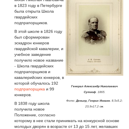
в 1823 году в Петербурге
была открыта Школа
гвардейских
подпрапорщиков.
В этой школе в 1826 году
был сформирован
эскадрон юнкеров
гвардейской кавалерии, и
учебное заведение
получило новое название
- Школа гвардейских
подпрапорщиков и
кавалерийских юнкеров, в
которой обучалось 192
Генерал Александр Николаевич
подпрапорщика
и 99
Сутгоф
. 1865.
юнкеров.
Фото:
Деньер, Генрих Иоганн.
8,5х5,2;
В 1838 году школа
23,9х17,2 см.
получила новое
Положение, согласно
которому в нее стали принимать на конкурсной основе
молодых дворян в возрасте от 13 до 15 лет, желавших