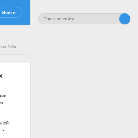
Войти
талинграде
х
ких
ов
ьной
сь