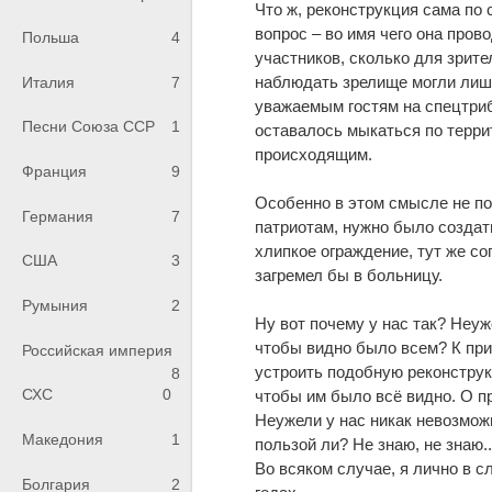
Что ж, реконструкция сама по 
вопрос – во имя чего она пров
Польша
4
участников, сколько для зрите
наблюдать зрелище могли лишь
Италия
7
уважаемым гостям на спецтри
Песни Союза ССР
1
оставалось мыкаться по терри
происходящим.
Франция
9
Особенно в этом смысле не по
Германия
7
патриотам, нужно было создать
хлипкое ограждение, тут же со
США
3
загремел бы в больницу.
Румыния
2
Ну вот почему у нас так? Неу
чтобы видно было всем? К при
Российская империя
устроить подобную реконструк
8
СХС
0
чтобы им было всё видно. О пр
Неужели у нас никак невозможн
Македония
1
пользой ли? Не знаю, не знаю..
Во всяком случае, я лично в 
Болгария
2