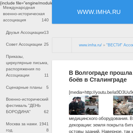
{include file="engine/modules/saperu/head.php"}
Международная
WWW.IMHA.RU
военно-историческая
ассоциация
140
Друзья Ассоциации
13
Совет Ассоциации
25
www.imha.ru/
»
"ВЕСТИ" Ассо
Приказы,
циркулярные письма,
распоряжения по
В Волгограде прошла
Ассоциации
11
боёв в Сталинграде
Сценарные планы
5
[media=http://youtu.be/ia9D3Uu
Военно-исторический
фестиваль "ДЕНЬ
БОРОДИНА"
62
медицинского оборудования. В
Москва за нами. 1941
декорации: земля покрыта бит
год.
8
остовы зданий. Наверное, так 