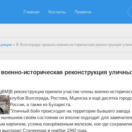
Главная
Контакты
Правила
циации
» В Волгограде прошла военно-историческая реконструкция уличных боёв в С
 военно-историческая реконструкция уличны
9gBM]
В реконструкции приняли участие члены военно-историчес
клубов Волгограда, Ростова, Мценска и ещё десятка город
России, а также из Бухареста.
"Уличный бой» происходил на территории бывшего завода
 нынешнем своём состоянии он вполне подходит для замечател
ым кирпичом, усеяна покорёженным железом, кое-где сохранили
и выглядел Сталинград в ноябре 1942 года.