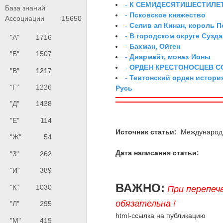
-
К СЕМИДЕСЯТИШЕСТИЛЕ
База знаний
-
Псковское княжество
Ассоциации
15650
-
Селив ап Кинан, король П
-
В городском округе Сузд
"А"
1716
-
Бахман, Ойген
"Б"
1507
-
Диармайт, монах Ионы
-
ОРДЕН КРЕСТОНОСЦЕВ С
"В"
1217
-
Тевтонский орден истори
"Г"
1226
Русь
"Д"
1438
"Е"
114
Источник статьи:
Международн
"Ж"
54
Дата написания статьи:
"З"
262
"И"
389
ВАЖНО:
"К"
1030
При перепеч
обязательна !
"Л"
295
html-ссылка на публикацию
"М"
419