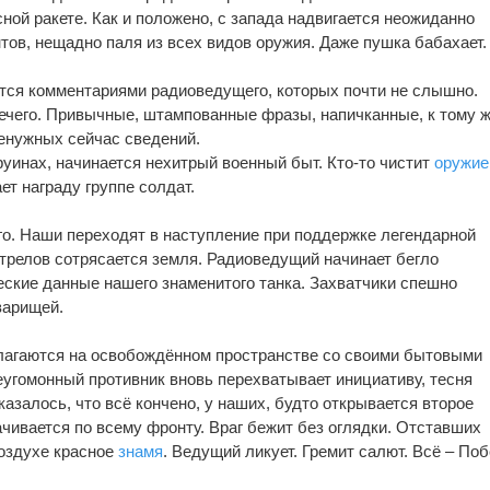
ной ракете. Как и положено, с запада надвигается неожиданно
тов, нещадно паля из всех видов оружия. Даже пушка бабахает.
тся комментариями радиоведущего, которых почти не слышно.
ечего. Привычные, штампованные фразы, напичканные, к тому ж
енужных сейчас сведений.
руинах, начинается нехитрый военный быт. Кто-то чистит
оружие
ет награду группе солдат.
о. Наши переходят в наступление при поддержке легендарной
стрелов сотрясается земля. Радиоведущий начинает бегло
еские данные нашего знаменитого танка. Захватчики спешно
варищей.
лагаются на освобождённом пространстве со своими бытовыми
еугомонный противник вновь перехватывает инициативу, тесня
 казалось, что всё кончено, у наших, будто открывается второе
чивается по всему фронту. Враг бежит без оглядки. Отставших
воздухе красное
знамя
. Ведущий ликует. Гремит салют. Всё – Поб