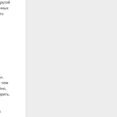
Другой
енных
то
)
а
ы,
е чем
бно,
орить.
х