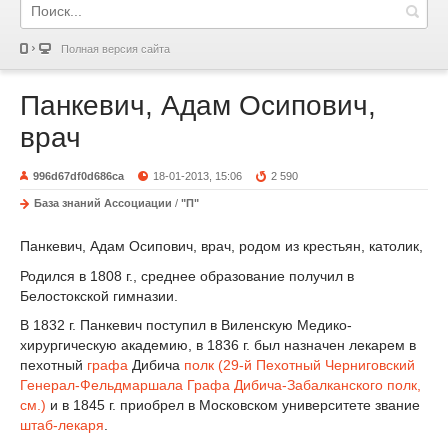
Полная версия сайта
Панкевич, Адам Осипович,
врач
996d67df0d686ca
18-01-2013, 15:06
2 590
База знаний Ассоциации
/
"П"
Панкевич, Адам Осипович, врач, родом из крестьян, католик,
Родился в 1808 г., среднее образование получил в
Белостокской гимназии.
В 1832 г. Панкевич поступил в Виленскую Медико-
хирургическую академию, в 1836 г. был назначен лекарем в
пехотный
графа
Дибича
полк
(29-й Пехотный Черниговский
Генерал-Фельдмаршала Графа Дибича-Забалканского полк,
см.)
и в 1845 г. приобрел в Московском университете звание
штаб-лекаря
.