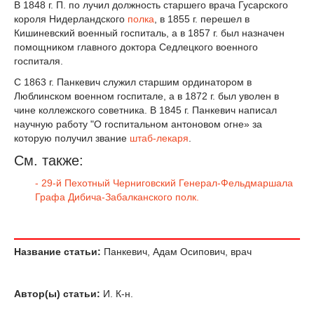
В 1848 г. П. по лучил должность старшего врача Гусарского
короля Нидерландского
полка
, в 1855 г. перешел в
Кишиневский военный госпиталь, а в 1857 г. был назначен
помощником главного доктора Седлецкого военного
госпиталя.
С 1863 г. Панкевич служил старшим ординатором в
Люблинском военном госпитале, а в 1872 г. был уволен в
чине коллежского советника. В 1845 г. Панкевич написал
научную работу "О госпитальном антоновом огне» за
которую получил звание
штаб-лекаря
.
См. также:
- 29-й Пехотный Черниговский Генерал-Фельдмаршала
Графа Дибича-Забалканского полк.
Название статьи:
Панкевич, Адам Осипович, врач
Автор(ы) статьи:
И. К-н.