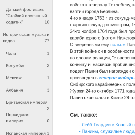
войска к генералу Тотлебену,
Детский фестиваль
взятии города Берлина.
"Стойкий оловянный
4-го января 1763 г. из секунд
содатик"
10
гвардию секунд-ротмистром, 1
24-го ноября 1764 года был п
Историческая музыка и
карабинерного (потом Нижегор
видео
77
С вверенными ему
полком
Пани
В этой войне он в особенности
Чили
1
по словам реляции, "с вверен
конницу и, насквозь пробившис
Колумбия
2
подвиг Панин был награжден ор
произведен в
генерал-майор
Мексика
1
Сибирского карабинерных полк
Албания
3
Журжи 24-го октября 1771 года
Панин скончался в Киеве 29-го
Британская империя
2
См. также:
Персидская
империя
0
-
Лейб-Гвардии в Конный п
- Панины, служилые люди,
Испанская империя
3