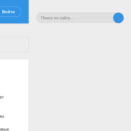
Войти
ил
иях
довые