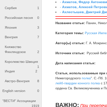
-
Ахматов, Федор Антонович
-
Ахматов, Алексей Петров
Сербия
1
-
Ахлестышев, Дмитрий Дми
Российская песня
0
Название статьи:
Панин, Нико
Япония
3
Категория темы:
Русская Импе
Венгрия
7
Автор(ы) статьи:
Г. А. Мокринс
Княжество
Финляндское
2
Источник статьи:
Русский библ
Королевство Швеция
Дата написания статьи:
1
Индия
2
Статьи, использованные при 
Нижегородского
полка
". С.-Пб.
Австро-Венгрия
8
лейб-гвардии конного полка
с 17
ордена Св. Великомученика и П
English version
0
"ВЕСТИ" Ассоциации
ВАЖНО:
При перепеч
1919