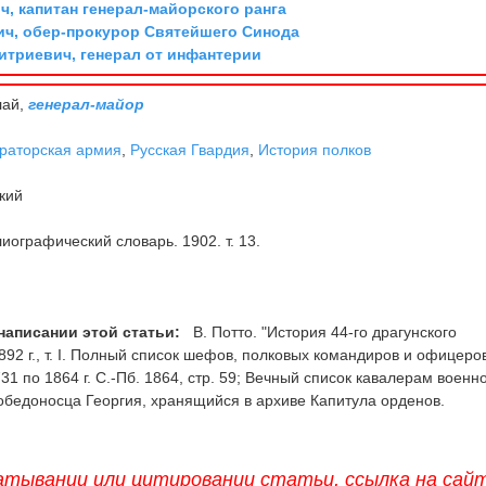
, капитан генерал-майорского ранга
ич, обер-прокурор Святейшего Синода
триевич, генерал от инфантерии
лай,
генерал-майор
раторская армия
,
Русская Гвардия
,
История полков
кий
иографический словарь. 1902. т. 13.
написании этой статьи:
В. Потто. "История 44-го драгунского
 1892 г., т. I. Полный список шефов, полковых командиров и офицеро
31 по 1864 г. С.-Пб. 1864, стр. 59; Вечный список кавалерам военн
обедоносца Георгия, хранящийся в архиве Капитула орденов.
атывании или цитировании статьи, ссылка на сай