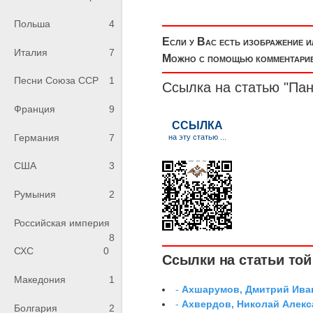
Польша
4
Если у Вас есть изображение 
Италия
7
Можно с помощью комментариев
Песни Союза ССР
1
Ссылка на статью "Па
Франция
9
Германия
7
США
3
Румыния
2
Российская империя
8
СХС
0
Ссылки на статьи той 
Македония
1
-
Ахшарумов, Дмитрий Иван
-
Ахвердов, Николай Алекс
Болгария
2