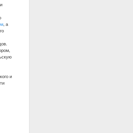
ри
ю
ом
, а
го
дов.
ором,
ьскую
кого и
ти