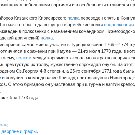
 командовал небольшими партиями и в особенности отличился п
-майоров Казанского Кирасирского
полка
переведен опять в Конну
4-го мая того-же года выпущен в армейские полки
подполковник
роизведен в полковники с назначением командиром Нижегородско
одский драгунский)
полка
.
н принял самое живое участие в Турецкой войне 1769—1774 го
 отличился в сражении при Кагуле — 21-го июля 1770 года, в кот
ным ему,
полком
между кареями атаковал многократно неприятел
ь чрез густую их толпу, мужественно опрокидал оную». За этот
деном Св.Георгия 4-й степени, а 25-го сентября 1771 года быль
ы
и получил в командование бригаду, состоявшую из Нижегородс
ов. С этою бригадою он участвовал при штурме и взятии крепос
.
 октября 1773 года.
олк;
 дворяне и графы.