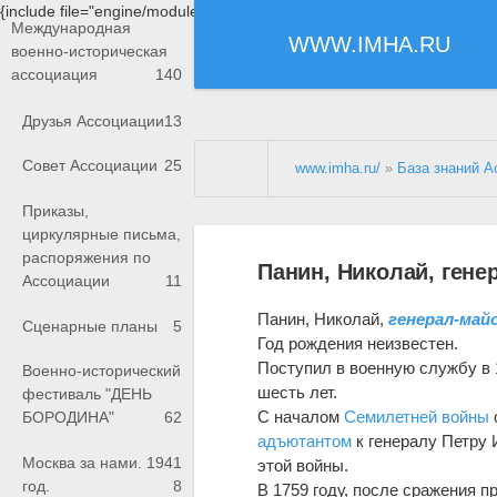
{include file="engine/modules/saperu/head.php"}
Международная
WWW.IMHA.RU
военно-историческая
ассоциация
140
Друзья Ассоциации
13
Совет Ассоциации
25
www.imha.ru/
»
База знаний А
Приказы,
циркулярные письма,
распоряжения по
Панин, Николай, гене
Ассоциации
11
Панин, Николай,
генерал-май
Сценарные планы
5
Год рождения неизвестен.
Поступил в военную службу в 
Военно-исторический
шесть лет.
фестиваль "ДЕНЬ
С началом
Семилетней войны
БОРОДИНА"
62
адъютантом
к генералу Петру 
Москва за нами. 1941
этой войны.
год.
8
В 1759 году, после сражения 