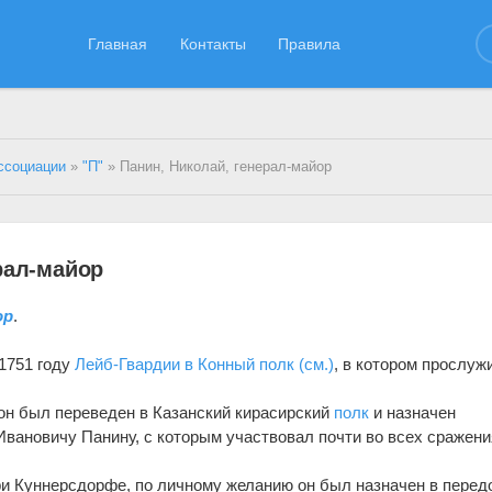
Главная
Контакты
Правила
ссоциации
»
"П"
» Панин, Николай, генерал-майор
рал-майор
ор
.
1751 году
Лейб-Гвардии в Конный полк (см.)
, в котором прослуж
он был переведен в Казанский кирасирский
полк
и назначен
Ивановичу Панину, с которым участвовал почти во всех сражен
при Куннерсдорфе, по личному желанию он был назначен в пере