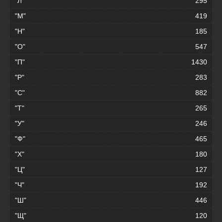
"Л"
295
"М"
419
"Н"
185
"О"
547
"П"
1430
"Р"
283
"С"
882
"Т"
265
"У"
246
"Ф"
465
"Х"
180
"Ц"
127
"Ч"
192
"Ш"
446
"Щ"
120