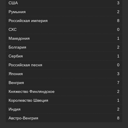
США
3
Румыния
2
Российская империя
8
СХС
0
Македония
1
Болгария
2
Сербия
1
Российская песня
0
Япония
3
Венгрия
7
Княжество Финляндское
2
Королевство Швеция
1
Индия
2
Австро-Венгрия
8