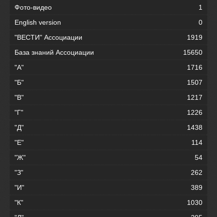
Фото-видео
1
English version
0
"ВЕСТИ" Ассоциации
1919
База знаний Ассоциации
15650
"А"
1716
"Б"
1507
"В"
1217
"Г"
1226
"Д"
1438
"Е"
114
"Ж"
54
"З"
262
"И"
389
"К"
1030