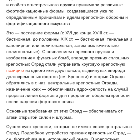
и свойств огнестрельного оружия принимали различные
фортификационные формы, создававшиеся уже по
определенным принципам и идеям крепостной обороны и
фортификационного искусства.
Это — последние формы (с XVI до конца XVIII ст. —
бастионная, до половины XIX ст. — бастионная, тенальная и
капонирная или полигональная, затем исключительно
полигональные). С появлением нарезного оружия и
изобретением фугасных бомб, впереди прежних сплошных
крепостных Оград стали устраивать круговую крепостную
позицию
из одного или двух поясов, выдвинутых впереди
долговременных фортов (см. Крепости) и старые Ограды
обратились в т. наз. центральные крепостные Ограды,
назначение коих — обеспечивать ядро-крепость на случай
прорыва линии фортов и для продления обороны крепости
после падения фортового пояса.
Основные требования от этих Оград — обеспечивать от
атаки открытой силой и штурма.
Существуют крепости, которые не имеют вовсе центральных
Оград. Подробное устройство прежних крепостных Оград —
см. Фортификация, исторический очерк. О крепостных