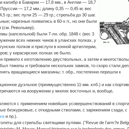
 калибр в Баварии — 17,8 мм., в Англии — 18,7
 Пруссии — 17,2 мм.; длину 0,35 — 0,45 м; вес
4,5 гр.; вес пули 25 — 29 гр.; стрельба до 30 шаг.
ые; нарезные появились в 60-х гг., но они были
(см. Револьвер).
мы (капсюльной) были 7-лн. обр. 1848 г. (вес 3
оружении всех нижних чинов в уланских полках, у
агунских полков и прислуги в конной артиллерии,
ров; у кирасирских полках не было.
и привело к изготовлению двуствольных, а затем и многоствол
е был тяжелы и требовали нескольких замков, то скоро стали де
ять вращающиеся магазины; т. обр., постепенно перешли к
иционное дуэльное (преимущественно 11-мм. клб.) и как спортив
стречаются на вооружении у многих восточных и, вообще,
вляются с применением новейших усовершенствований в спорт
ые безкурковые, с откидными стволами, с заряжением сзади, с
ха
и пр.).
олеты для стрельбы светящими пулями. ("Revue de l'аrm?e Belg
pistolets; M. Meyer, Mаnuel historique sur lа technologie des аrmes, P