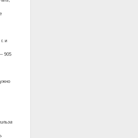
е
г. и
 — 905
нужно
гильза
ь