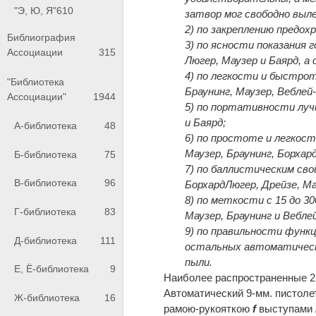
"Э, Ю, Я"
610
затвор мог свободно выл
2) по закреплению предох
Библиография
3) по ясности показания 
Ассоциации
315
Люгер, Маузер и Баярд, а
4) по легкости и быстро
"Библиотека
Браунинг, Маузер, Веблей
Ассоциации"
1944
5) по портативности луч
и Баярд;
А-библиотека
48
6) по простоте и легкост
Маузер, Браунинг, Борхард
Б-библиотека
75
7) по баллистическим сво
В-библиотека
96
БорхардЛюгер, Дрейзе, Ма
8) по меткости с 15 до 3
Г-библиотека
83
Маузер, Браунинг и Вебл
9) по правильности функц
Д-библиотека
111
остальных автоматическо
пыли.
Е, Ё-библиотека
9
Наиболее распространенные 2
Автоматический 9-мм. пистолет
Ж-библиотека
16
рамою-рукояткою
f
выступами