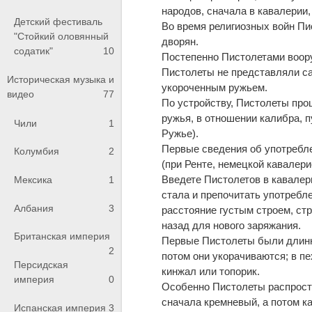
народов, сначала в кавалерии,
Детский фестиваль
Во время религиозных войн П
"Стойкий оловянный
дворян.
содатик"
10
Постепенно Пистолетами воор
Пистолеты не представляли са
Историческая музыка и
укороченным ружьем.
видео
77
По устройству, Пистолеты про
ружья, в отношении калибра, пу
Чили
1
Ружье).
Первые сведения об употреблен
Колумбия
2
(при Ренте, немецкой кавалери
Введете Пистолетов в кавалер
Мексика
1
стала и препочитать употребле
Албания
3
расстояние густым строем, ст
назад для нового заряжания.
Британская империя
Первые Пистолеты были длин
2
потом они укорачиваются; в пе
Персидская
кинжал или топорик.
империя
0
Особенно Пистолеты распростра
сначала кремневый, а потом к
Испанская империя
3