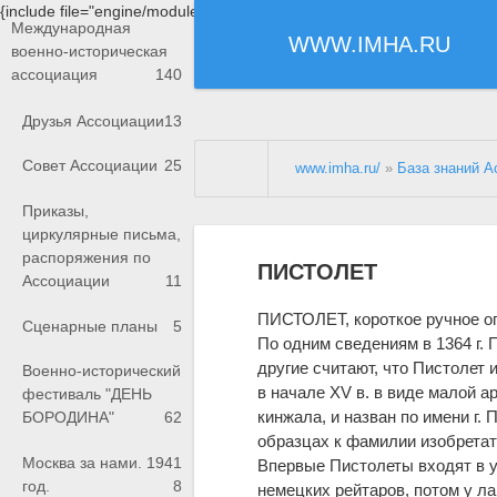
{include file="engine/modules/saperu/head.php"}
Международная
WWW.IMHA.RU
военно-историческая
ассоциация
140
Друзья Ассоциации
13
Совет Ассоциации
25
www.imha.ru/
»
База знаний А
Приказы,
циркулярные письма,
распоряжения по
ПИСТОЛЕТ
Ассоциации
11
ПИСТОЛЕТ, короткое ручное о
Сценарные планы
5
По одним сведениям в 1364 г. 
другие считают, что Пистолет
Военно-исторический
в начале XV в. в виде малой а
фестиваль "ДЕНЬ
кинжала, и назван по имени г. П
БОРОДИНА"
62
образцах к фамилии изобретате
Москва за нами. 1941
Впервые Пистолеты входят в у
год.
8
немецких рейтаров, потом у ла