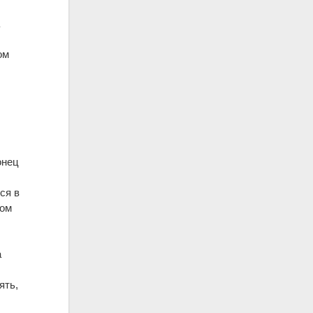
а
ом
онец
ся в
ном
а
ять,