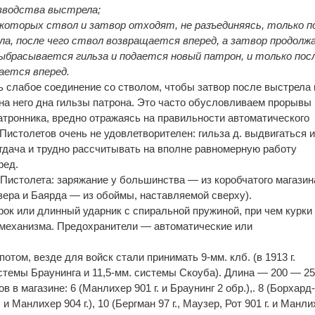
изводства выстрела;
которых ствол и затвор отходят, не разъединяясь, только п
ла, после чего ствол возвращается вперед, а затвор продолж
выбрасывается гильза и подается новый патрон, и только пос
ается вперед.
ь слабое соединение со стволом, чтобы затвор после выстрела 
на него дна гильзы патрона. Это часто обусловливаем прорывы 
атронника, вредно отражаясь на правильности автоматического
 Пистолетов очень не удовлетворителен: гильза д. выдвигаться и
тдача и трудно рассчитывать на вполне равномерную работу
ред.
Пистолета: заряжание у большинства — из коробчатого магазин
зера и Баярда — из обоймы, наставляемой сверху).
ок или длинный ударник с спиральной пружиной, при чем курки
 механизма. Предохранители — автоматические или
 потом, везде для войск стали принимать 9-мм. клб. (в 1913 г.
истемы Браунинга и 11,5-мм. системы Скоуба). Длина — 200 — 25
в в магазине: 6 (Манлихер 901 г. и Браунинг 2 обр.),. 8 (Борхард
г. и Манлихер 904 г.), 10 (Бергман 97 г., Маузер, Рот 901 г. и Манл