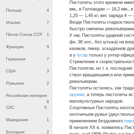
Пистолеты этого времени имели
мм., в Голландии — 16,2 мм., в
Польша
4
1,25 — 1,45 кг; вес заряда 4 — 
Везде Пистолеты гладкоствольн
Италия
7
быстро сменены револьверами 
Песни Союза ССР
1
У нас Пистолеты ударной систе
фн. 38 зол., без штыка) на во
Франция
9
казаков, пикер. эскадронов др
а у
гусар
только у унтер-офице
Германия
7
Стремление к скорострельност
Пистолетов, но т. к. последни
США
3
ствол вращающимся или примен
револьверам.
Румыния
2
Пистолеты остались, как трад
оружие
, а теперь пистолеты в
Российская империя
малокультурных народов.
8
Спортивные Пистолеты изгото
СХС
0
охотничьем ружье (двуствольн
Македония
1
применением бездымного
поро
В начале XX в. появились Пист
Болгария
2
mаrs, аvril 1909: Etudes sur les 