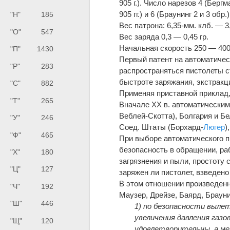
905 г.). Число нарезов 4 (Берг
905 гг.) и 6 (Браунинг 2 и 3 обр.)
"Н"
185
Вес патрона: 6,35-мм. клб. — 3,
"О"
547
Вес заряда 0,3 — 0,45 гр.
Начальная скорость 250 — 400
"П"
1430
Первый патент на автоматическ
"Р"
283
распространяться пистолеты ст
быстроте заряжания, экстракц
"С"
882
Применяя приставной приклад, 
"Т"
265
Вначале XX в. автоматическими
Веблей-Скотта), Болгария и Бе
"У"
246
Соед. Штаты (Борхард-
Люгер
)
"Ф"
465
При выборе автоматического п
безопасность в обращении, ра
"Х"
180
загрязнения и пыли, простоту 
"Ц"
127
заряжен ли пистолет, взведен
В этом отношении произведенн
"Ч"
192
Маузер, Дрейзе, Баярд, Брауни
"Ш"
446
1) по безопасности вылет
увеличения давления газо
"Щ"
120
удовлетворительны, а ме