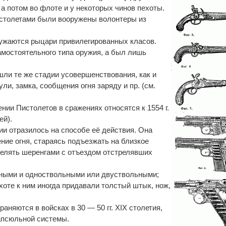
 а потом во флоте и у некоторых чинов пехоты.
истолетами были вооружены волонтеры из
ужаются рыцари привилегированных класов.
мостоятельного типа оружия, а был лишь
шли те же стадии усовершенствования, как и
ли, замка, сообщения огня заряду и пр. (см.
ии Пистолетов в сражениях относятся к 1554 г.
ей).
ии отразилось на способе её действия. Она
ние огня, стараясь подъезжать на близкое
релять шеренгами с отъездом отстрелявших
ными и одноствольными или двуствольными;
хоте к ним иногда придавали толстый штык, нож,
няются в войсках в 30 — 50 гг. XIX столетия,
апсюльной системы.