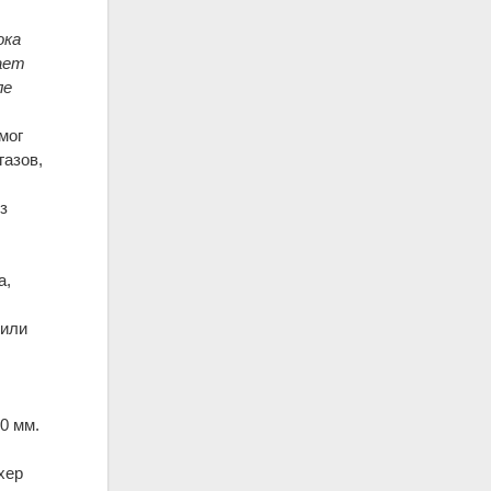
ока
ает
ле
мог
газов,
з
а,
 или
0 мм.
-
ихер