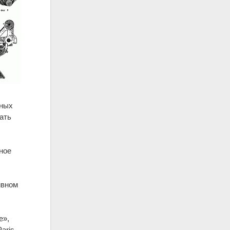
ьных
лать
ное
ивном
e»,
аris,