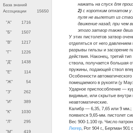
нажать на спуск для про
База знаний
2)
с коротким откатом у 
Ассоциации
15650
пуля не вылетит из ство
"А"
1716
движение назад, при чем 
этого затвор также двиг
"Б"
1507
У этих пистолетов затвор очен
"В"
1217
отделяться от него давлением 
разрывы гильзы и засорение п
"Г"
1226
действия. Наконец, третий тип
"Д"
1438
ствола, получается большая о
пружины, подающей ствол впе
"Е"
114
Особенности автоматического 
"Ж"
54
помещаемого в рукояти (у Мау
Ударное приспособление — кур
"З"
262
видимые, или скрытые внутри
"И"
389
неавтоматические.
Калибр — 6,35, 7,65 или 9 мм.;
"К"
1030
появился 9,65-мм. пистолет с
Вес 900-1.100 гр. Число патроно
"Л"
295
Люгер
, Рот 904 г., Бергман 901 
"М"
419