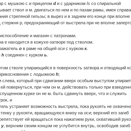
ор с мушкою с и прицелом
d
и с ударником
Is
со спиральной
вает ствол и м. двигаться по нем и по пазам рамы, имея справ
ия стреляной гильзы; в вырез и в заднем его конце при вполне
ц стержня р, предохраняющий от выстрела при не вполне заперт
испособление и магазин с патронами.
а е находится в кожухе-затворе под стволом.
тражатель
о
в раме на общей оси с курком
к
.
ю
h
соединен с курком
ь
.
ртом стволе упирающийся в поверхность затвора и отводящий к
соприкосновения с лодыжкою
h
;
и слева, который при сдвигании вверх особым выступом упирает
ей повернуться, при чем он м. действовать только при взведен
и спущенном курке он не м. быть сдвинуть вверх, что и служить
рок, и
тель устраняет возможность выстрела, пока рукоять не охвачен
тенку у рукояти, вращающуюся внизу на оси; верхний его загиб
репятствует ей вращаться пока нажатием руки, охватившей руко
у
у
, верхним своим концом не углубится внутрь, освободив загиб