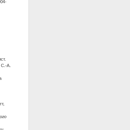
904-
ст.
 С.-А.
а
т,
ого
ки