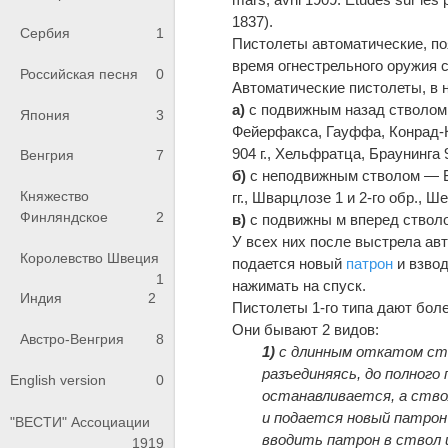
1837).
Сербия
1
Пистолеты автоматические, по
время огнестрельного оружия 
Российская песня
0
Автоматические пистолеты, в 
а)
с подвижным назад стволом —
Япония
3
Фейерфакса, Гауффа, Конрад-Кр
904 г., Хельфратца, Браунинга 
Венгрия
7
б)
с неподвижным стволом — Берг
Княжество
гг., Шварцлозе 1 и 2-го обр., Ш
Финляндское
2
в)
с подвижны м вперед стволо
У всех них после выстрела ав
Королевство Швеция
подается новый
патрон
и взвод
1
нажимать на спуск.
Индия
2
Пистолеты 1-го типа дают бол
Они бывают 2 видов:
Австро-Венгрия
8
1)
с длинным откатом ств
разъединяясь, до полного
English version
0
останавливается, а ство
и подается новый патрон 
"ВЕСТИ" Ассоциации
вводить патрон в ствол 
1919