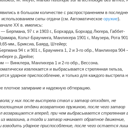
явились в большом количестве с распространением в последне
с использованием силы отдачи (см. Автоматическое
оружие
).
начале XX в. имелись:
 Бергмана, 97 г. и 1903 г., Борхарда, Борхард Люгера, Габбет-
амара, Кольт-Браунинга, Манлихера 1901 г., Маузера, Рота 901 
9,65-мм., Бриксиа, Баярд, Штейер;
мана 94 г. и 901 г., Браунинга 1, 2 и 3-го обр., Манлихера 904
енберге р, Дрейзе;
м — Винклера, Манлихера 1 и 2-го обр., Вессона.
томатически извлекается и выбрасывается стрелянная гильза,
ится ударное приспособление, и только для каждого выстрела 
ее плотное запирание и надежную обтюрацию.
ола; у них после выстрела ствол и затвор отходят, не
 поглощения отдачи возвратною пружиною, после чего затвор
л возвращается вперед, при чем выбрасывается стрелянная 
из магазина, а тогда и затвор начинает обратное движение,
и взводить ударное приспособление, после чего остается лиш