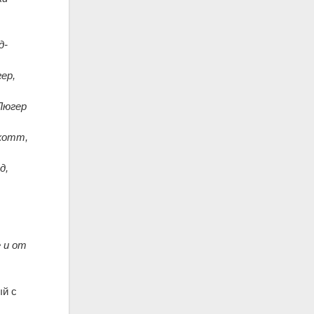
д-
ер,
Люгер
Скотт,
д,
 и от
ый с