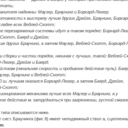
етать;
ранителя надежны: Маузер, Браунинг и Борхард-Люгер;
готовности к выстрелу лучше других Дрейзе, Браунинг, Борхар
 слабее всех Веблей-Скотт;
те перезаряжения системы идут в таком порядке: Борхард-Люг
-Скотт, Баярд и Дрейзе;
ше других Браунинг, а затем Маузер, Веблей-Скотт, Борхард-
и сборки и чистки порядок, начиная с лучших, такой: Веблей-
-Люгер, Дрейзе и Баярд;
йствам (начальная скорость и пробивное действие пуль): Баяр
узер, Браунинг и Веблей-Скотт;
00 ш. лучшим оказался Борхард-Люгер, а затем Баярд, Дрейзе,
ей-Скотт;
ионирования механизма лучше всех Маузер и Браунинг, а у
е действие м. затрудниться при загрязнении, густой смазке
 типа описываются ниже.
 сист. Браунинга (фиг. 8) имеет неподвижный ствол а, сцепленн
т
.