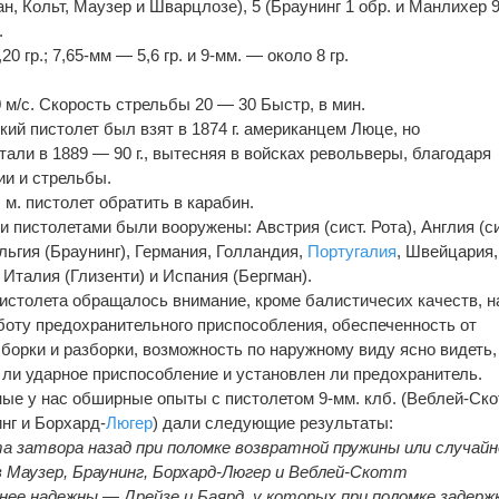
ман, Кольт, Маузер и Шварцлозе), 5 (Браунинг 1 обр. и Манлихер 
.
20 гр.; 7,65-мм — 5,6 гр. и 9-мм. — около 8 гр.
 м/с. Скорость стрельбы 20 — 30 Быстр, в мин.
ий пистолет был взят в 1874 г. американцем Люце, но
али в 1889 — 90 г., вытесняя в войсках револьверы, благодаря
ии и стрельбы.
м. пистолет обратить в карабин.
 пистолетами были вооружены: Австрия (сист. Рота), Англия (си
льгия (Браунинг), Германия, Голландия,
Португалия
, Швейцария,
, Италия (Глизенти) и Испания (Бергман).
истолета обращалось внимание, кроме балистичесих качеств, н
боту предохранительного приспособления, обеспеченность от
сборки и разборки, возможность по наружному виду ясно видеть,
о ли ударное приспособление и установлен ли предохранитель.
ые у нас обширные опыты с пистолетом 9-мм. клб. (Веблей-Скот
нг и Борхард-
Люгер
) дали следующие результаты:
а затвора назад при поломке возвратной пружины или случайн
в Маузер, Браунинг, Борхард-Люгер и Веблей-Скотт
нее надежны — Дрейзе и Баярд, у которых при поломке задерж