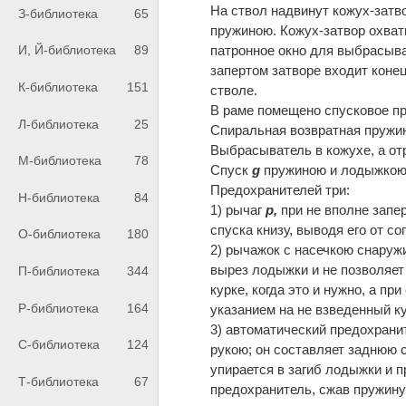
На ствол надвинут кожух-затв
З-библиотека
65
пружиною. Кожух-затвор охваты
патронное окно для выбрасыван
И, Й-библиотека
89
запертом затворе входит коне
К-библиотека
151
стволе.
В раме помещено спусковое пр
Л-библиотека
25
Спиральная возвратная пружин
Выбрасыватель в кожухе, а о
М-библиотека
78
Спуск
g
пружиною и лодыжко
Предохранителей три:
Н-библиотека
84
1) рычаг
p,
при не вполне запе
спуска книзу, выводя его от 
О-библиотека
180
2) рычажок с насечкою снаруж
вырез лодыжки и не позволяет 
П-библиотека
344
курке, когда это и нужно, а пр
Р-библиотека
164
указанием на не взведенный ку
3) автоматический предохрани
С-библиотека
124
рукою; он составляет заднюю с
упирается в загиб лодыжки и п
Т-библиотека
67
предохранитель, сжав пружин