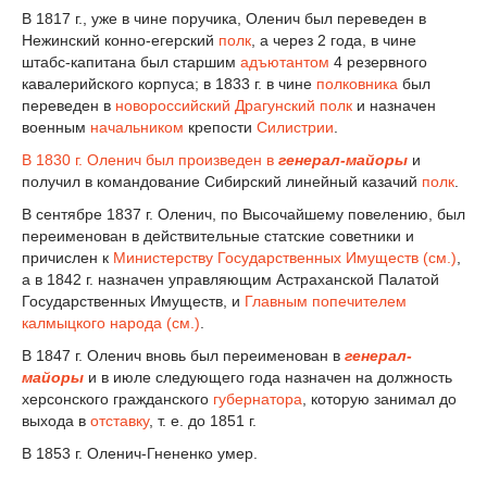
В 1817 г., уже в чине поручика, Оленич был переведен в
Нежинский конно-егерский
полк
, а через 2 года, в чине
штабс-капитана был старшим
адъютантом
4 резервного
кавалерийского корпуса; в 1833 г. в чине
полковника
был
переведен в
новороссийский Драгунский полк
и назначен
военным
начальником
крепости
Силистрии
.
В 1830 г. Оленич был произведен в
генерал-майоры
и
получил в командование Сибирский линейный казачий
полк
.
В сентябре 1837 г. Оленич, по Высочайшему повелению, был
переименован в действительные статские советники и
причислен к
Министерству Государственных Имуществ (см.)
,
а в 1842 г. назначен управляющим Астраханской Палатой
Государственных Имуществ, и
Главным попечителем
калмыцкого народа (см.)
.
В 1847 г. Оленич вновь был переименован в
генерал-
майоры
и в июле следующего года назначен на должность
херсонского гражданского
губернатора
, которую занимал до
выхода в
отставку
, т. е. до 1851 г.
В 1853 г. Оленич-Гнененко умер.