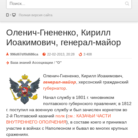
Полная версия сайта
Оленич-Гнененко, Кирилл
Иоакимович, генерал-майор
996d67df0d686ca
22-02-2013, 20:28
3 408
База знаний Ассоциации
/
"О"
Оленич-Гнененко, Кирилл Иоакимович,
генерал-майор
, херсонский гражданский
губернатор
.
Начал службу в 1801 г. чиновником
полтавского губернского правления; в 1812
г. поступил на военную службу и был зачислен корнетом во
2-й Полтавский казачий
полк
(
см.: КАЗАЧЬИ ЧАСТИ
ВНУТРЕННЕГО ОПОЛЧЕНИЯ
), в составе коего и принимал
участие в войнах с Наполеоном и бывал во многих крупных
сражениях.