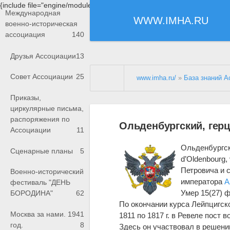
{include file="engine/modules/saperu/head.php"}
Международная
WWW.IMHA.RU
военно-историческая
ассоциация
140
Друзья Ассоциации
13
Совет Ассоциации
25
www.imha.ru/
»
База знаний А
Приказы,
циркулярные письма,
распоряжения по
Ольденбургский, герц
Ассоциации
11
Ольденбургск
Сценарные планы
5
d’Oldenbourg,
Петровича и 
Военно-исторический
императора
А
фестиваль "ДЕНЬ
Умер 15(27) ф
БОРОДИНА"
62
По окончании курса Лейпцигск
Москва за нами. 1941
1811 по 1817 г. в Ревеле пост 
год.
8
Здесь он участвовал в решени