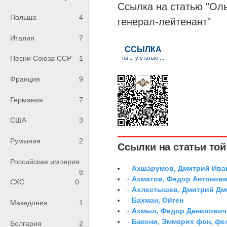
Ссылка на статью "Оль
Польша
4
генерал-лейтенант
"
Италия
7
Песни Союза ССР
1
Франция
9
Германия
7
США
3
Румыния
2
Ссылки на статьи той 
Российская империя
-
Ахшарумов, Дмитрий Иван
8
-
Ахматов, Федор Антонович
СХС
0
-
Ахлестышев, Дмитрий Дми
-
Бахман, Ойген
Македония
1
-
Ахмыл, Федор Данилович,
-
Бакони, Эммерих фон, ф
Болгария
2