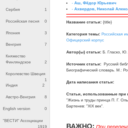
-
Аш, Фёдор Юрьевич
-
Ахвердов, Николай Алекс
Сербия
1
Российская песня
0
Название статьи:
{title}
Япония
3
Категория темы:
Российская и
Офицерский корпус
Венгрия
7
Автор(ы) статьи:
Б. Гласко, Ю.
Княжество
Финляндское
2
Источник статьи:
Русский библ
Биографический словарь. М.: Рос
Королевство Швеция
1
Дата написания статьи:
Индия
2
Статьи, использованные при 
Австро-Венгрия
8
"Жизнь и труды принца П. Г. Ольде
Бартенев: "XIX век".
English version
0
"ВЕСТИ" Ассоциации
ВАЖНО:
При перепеч
1919