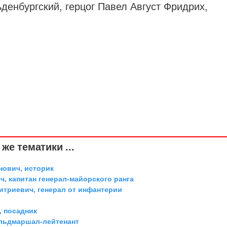
денбургский, герцог Павел Август Фридрих,
же тематики ...
ович, историк
, капитан генерал-майорского ранга
триевич, генерал от инфантерии
 посадник
ельдмаршал-лейтенант