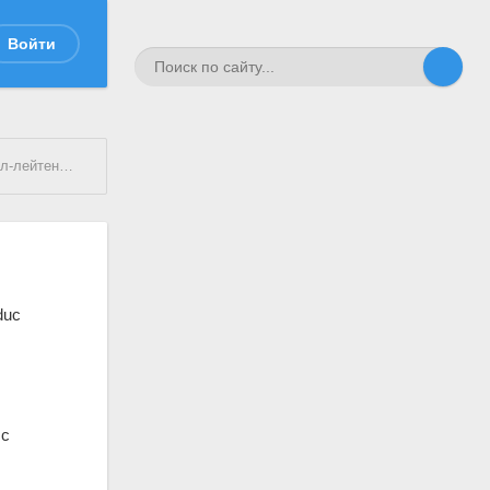
Войти
лейтенант
duc
 с