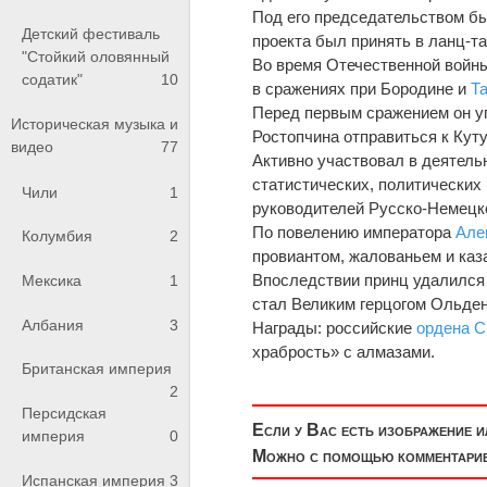
Под его председательством был
Детский фестиваль
проекта был принять в ланц-та
"Стойкий оловянный
Во время Отечественной войн
содатик"
10
в сражениях при Бородине и
Т
Перед первым сражением он уг
Историческая музыка и
Ростопчина отправиться к Куту
видео
77
Активно участвовал в деятель
статистических, политических
Чили
1
руководителей Русско-Немецк
По повелению императора
Але
Колумбия
2
провиантом, жалованьем и ка
Впоследствии принц удалился г
Мексика
1
стал Великим герцогом Ольден
Албания
3
Награды: российские
ордена С
храбрость» с алмазами.
Британская империя
2
Персидская
Если у Вас есть изображение 
империя
0
Можно с помощью комментариев
Испанская империя
3