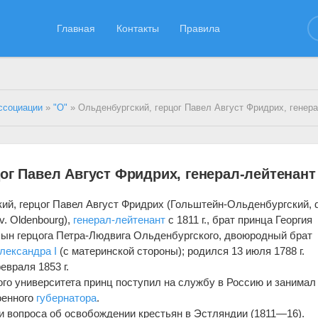
Главная
Контакты
Правила
ссоциации
»
"О"
» Ольденбургский, герцог Павел Август Фридрих, генерал-
ог Павел Август Фридрих, генерал-лейтенант
ий, герцог Павел Август Фридрих (Гольштейн-Ольденбургский, 
 v. Oldenbourg),
генерал-лейтенант
с 1811 г., брат принца Георгия
сын герцога Петра-Людвига Ольденбургского, двоюродный брат
лександра I
(с материнской стороны); родился 13 июля 1788 г.
евраля 1853 г.
ого университета принц поступил на службу в Россию и занимал
военного
губернатора
.
и вопроса об освобождении крестьян в Эстляндии (1811—16).